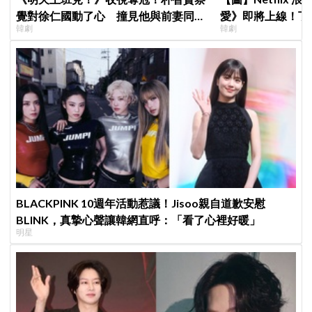
覺對徐仁國動了心 撞見他與前妻同框
愛》即將上線！丁
韓劇
韓劇
心好慌
製作發表會，甜蜜
BLACKPINK 10週年活動惹議！Jisoo親自道歉安慰
BLINK，真摯心聲讓韓網直呼：「看了心裡好暖」
明星