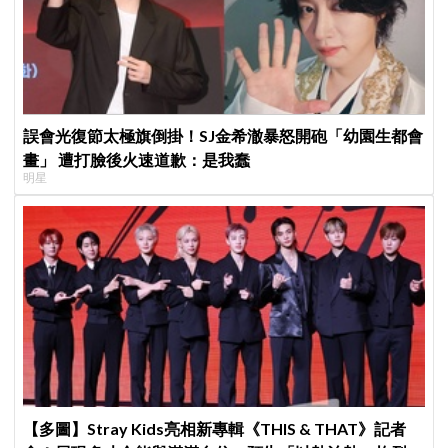
誤會光復節太極旗倒掛！SJ金希澈暴怒開砲「幼園生都會
畫」 遭打臉後火速道歉：是我蠢
明星
【多圖】Stray Kids亮相新專輯《THIS & THAT》記者