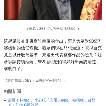
（圖源：SBS《我的王室死對頭》）
這起風波並非否定許南俊的付出，而是大眾對SBS評
審機制的信任危機。觀眾們現在只想知道：電視台究
竟是以什麼為基準，來選出代表整部作品的臉孔？隨
著爭議持續延燒，SBS這回恐怕得好好出面說清楚、
講明白了。
（封面圖源：SBS《我的王室死對頭》）
相關新聞
甜爆！林知衍、李到晛「高爾夫約會」被捕獲，目擊
者：他倆感情超好