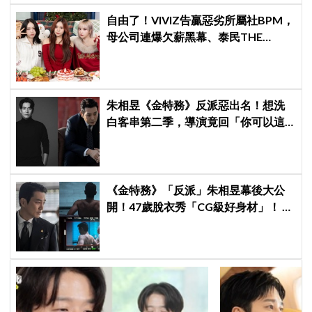
自由了！VIVIZ告贏惡劣所屬社BPM，
母公司連爆欠薪黑幕、泰民THE
BOYZ李昇基集體逃亡
朱相昱《金特務》反派惡出名！想洗
白客串第二季，導演竟回「你可以這
樣演.....」他秒喊：不要！
《金特務》「反派」朱相昱幕後大公
開！47歲脫衣秀「CG級好身材」！ 竟
爆料：這場戲是這麼拍的