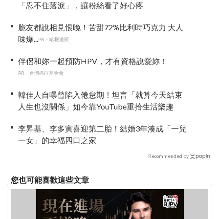
「忍不住落淚」，讓粉絲看了好心疼
脆友都說相見恨晚！苦甜72%比利時巧克力 大人
味爆...
PR・哈根達斯
伴侶和妳一起預防HPV，才有資格說愛妳！
PR・台灣癌症基金會
韓佳人自曝曾陷入倦怠期！坦言「就算今天結束
人生也沒關係」如今靠YouTube重拾生活樂趣
李昇基、李多寅喜迎第二胎！結婚3年湊成「一兒
一女」的幸福四口之家
Recommended by
您也可能喜歡這些文章