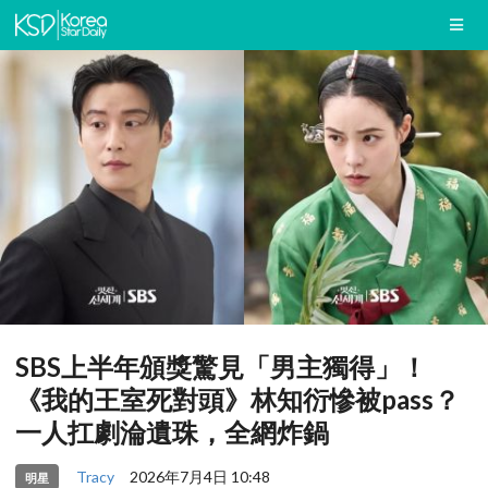
SBS上半年頒獎驚見「男主獨得」！
《我的王室死對頭》林知衍慘被pass？
一人扛劇淪遺珠，全網炸鍋
Tracy
2026年7月4日 10:48
明星