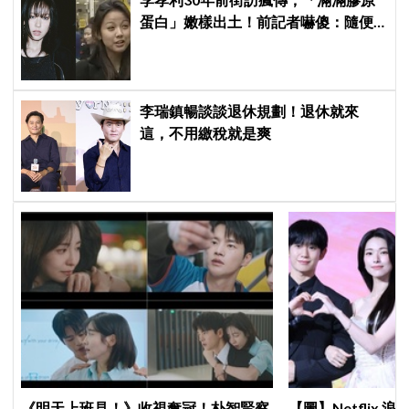
蛋白」嫩樣出土！前記者嚇傻：隨便
選到傳奇
李瑞鎮暢談談退休規劃！退休就來
這，不用繳稅就是爽
《明天上班見！》收視奪冠！朴智賢察
【圖】Netflix