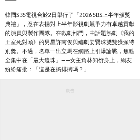
韓國SBS電視台於2日舉行了「2026 SBS上半年頒獎
典禮」，意在表揚對上半年影視劇競爭力有卓越貢獻
的演員與製作團隊。在戲劇部門，由話題熱劇《我的
王室死對頭》的男星許南俊與編劇姜賢珠雙雙獲頒特
別獎。不過，名單一出立馬在網路上引爆論戰，焦點
全集中在「最大遺珠」——女主角林知衍身上，網友
紛紛痛批：「這是在搞排擠嗎？」
廣告