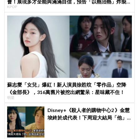
會！展現多才全能與滿滿自信，預告「以熱治熱」炸裂夏
KPOP
日音樂圈
蘇志燮「女兒」爆紅！新人演員徐貹旼「零作品」空降
《金部長》，316萬舊片被挖出網驚呆：星味藏不住！
明星
Disney+《殺人者的購物中心2 》金慧
埈終於成代表！下周迎大結局「他」
出現成最大伏筆