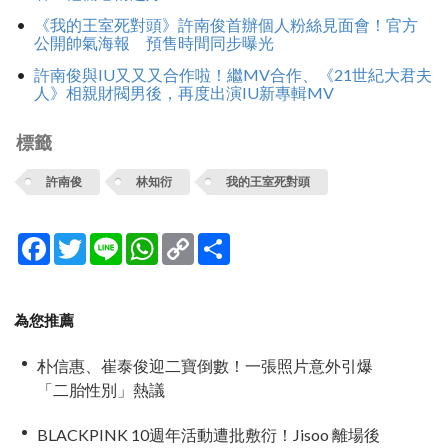
《我的王室死對頭》許南俊首辦個人粉絲見面會！官方
公開帥氣海報 預售時間同步曝光
許南俊與IU又又又合作啦！繼MV合作、《21世紀大君夫
人》相親財閥男後，再度出演IU新專輯MV
標籤
許南俊
林知衍
我的王室死對頭
Facebook
Twitter
Line
WhatsApp
Copy
分
Link
享
為您推薦
朴信惠、崔泰俊迎二寶倒數！一張照片意外引爆
「二胎性別」熱議
BLACKPINK 10週年活動遭批敷衍！Jisoo 離場後