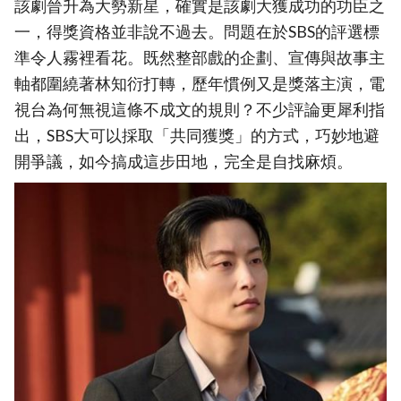
該劇晉升為大勢新星，確實是該劇大獲成功的功臣之
一，得獎資格並非說不過去。問題在於SBS的評選標
準令人霧裡看花。既然整部戲的企劃、宣傳與故事主
軸都圍繞著林知衍打轉，歷年慣例又是獎落主演，電
視台為何無視這條不成文的規則？不少評論更犀利指
出，SBS大可以採取「共同獲獎」的方式，巧妙地避
開爭議，如今搞成這步田地，完全是自找麻煩。