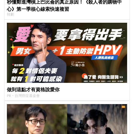
秒懂鄭進灣槓上巴比侖的真正原因！《殺人者的購物中
心》第一季核心線索快速複習
韓劇
做到這點才有資格說愛你
PR・台灣癌症基金會