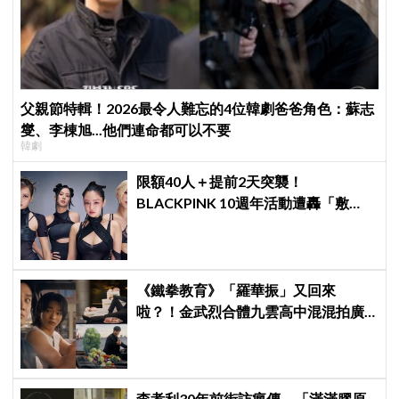
父親節特輯！2026最令人難忘的4位韓劇爸爸角色：蘇志
燮、李棟旭...他們連命都可以不要
韓劇
限額40人＋提前2天突襲！
BLACKPINK 10週年活動遭轟「敷
衍」，YG急證實：4人確定完全體出
席
《鐵拳教育》「羅華振」又回來
啦？！金武烈合體九雲高中混混拍廣
告，兩人嚇壞反應笑翻劇迷：根本番
外篇！
李孝利30年前街訪瘋傳，「滿滿膠原