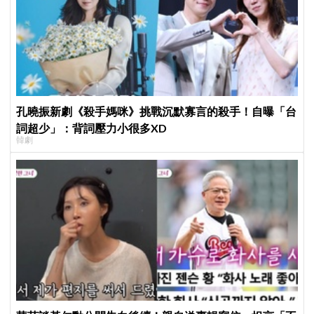
孔曉振新劇《殺手媽咪》挑戰沉默寡言的殺手！自曝「台
詞超少」：背詞壓力小很多XD
韓劇