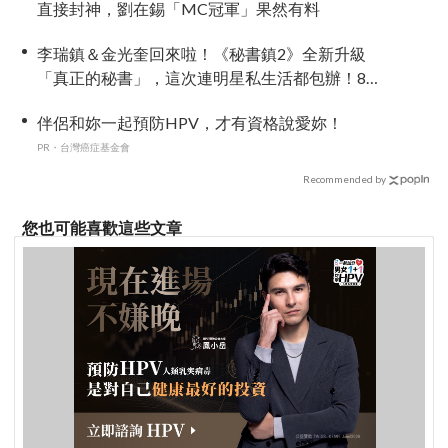
直接封神，劉在錫「MC冠軍」果然有料
李瑞鎮＆金光奎回來啦！《秘書鎮2》全新升級
「真正的秘書」，這次連明星私生活都包辦！8月
28日首播
伴侶和妳一起預防HPV，才有資格說愛妳！
PR・台灣癌症基金會
Recommended by
您也可能喜歡這些文章