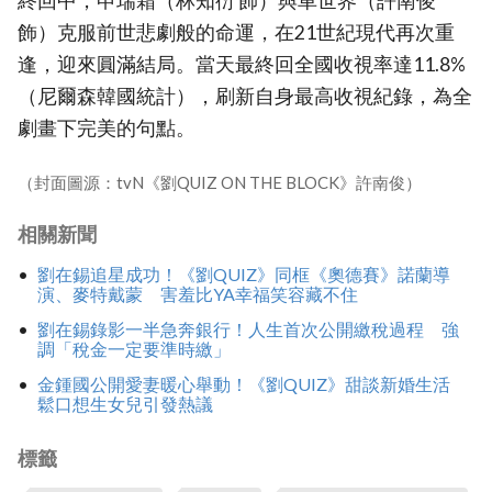
終回中，申瑞霜（林知衍 飾）與車世界（許南俊
飾）克服前世悲劇般的命運，在21世紀現代再次重
逢，迎來圓滿結局。當天最終回全國收視率達11.8%
（尼爾森韓國統計），刷新自身最高收視紀錄，為全
劇畫下完美的句點。
（封面圖源：tvN《劉QUIZ ON THE BLOCK》許南俊）
相關新聞
劉在錫追星成功！《劉QUIZ》同框《奧德賽》諾蘭導
演、麥特戴蒙 害羞比YA幸福笑容藏不住
劉在錫錄影一半急奔銀行！人生首次公開繳稅過程 強
調「稅金一定要準時繳」
金鍾國公開愛妻暖心舉動！《劉QUIZ》甜談新婚生活
鬆口想生女兒引發熱議
標籤