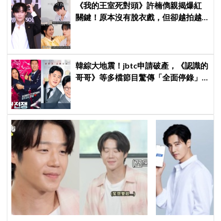
《我的王室死對頭》許楠儁親揭爆紅
關鍵！原本沒有脫衣戲，但卻越拍越
多XD
韓綜大地震！jbtc申請破產，《認識的
哥哥》等多檔節目驚傳「全面停錄」
！僅2檔逃過死劫