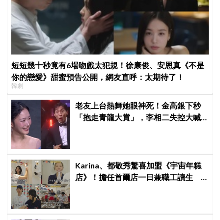
短短幾十秒竟有6場吻戲太犯規！徐康俊、安恩真《不是
你的戀愛》甜蜜預告公開，網友直呼：太期待了！
韓劇
老友上台熱舞她眼神死！金高銀下秒
「抱走青龍大賞」，李相二失控大喊
「呀！」真情流露網笑翻
Karina、都敬秀驚喜加盟《宇宙年糕
店》！擔任首爾店一日兼職工讀生
李泳知一句話意外成真