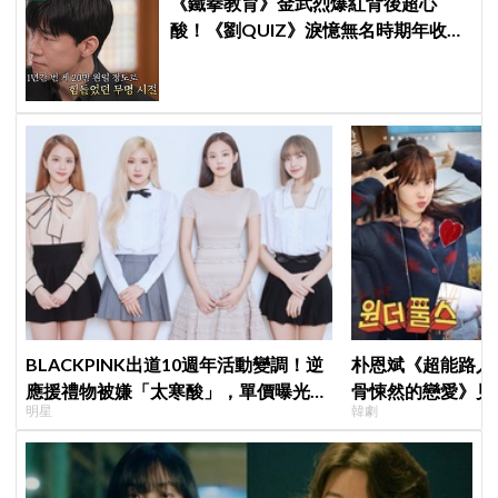
《鐵拳教育》金武烈爆紅背後超心
酸！《劉QUIZ》淚憶無名時期年收低
慘，老婆一句話讓全網淚崩
BLACKPINK出道10週年活動變調！逆
朴恩斌《超能路人
應援禮物被嫌「太寒酸」，單價曝光引
骨悚然的戀愛》見
明星
韓劇
群嘲
演技獲讚「信看演