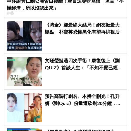
華莎談黃仁勳公開告白後續！親自送專輯寫信 坦言「不
懂經濟，所以沒認出來」
綜藝
《賭金》迎最終大結局！網友揪最大
疑點 朴寶英恐怖黑化有望再拚視后
文瑾瑩挺過四次手術！康復後上《劉
QUIZ》首談人生：「不知不覺已經40
歲，現在的我更自由」
預告高調打劇名、本播全刪光！孔升
妍《劉Quiz》份量遭砍剩20分鐘，
《21世紀大君夫人》6字憑空消失