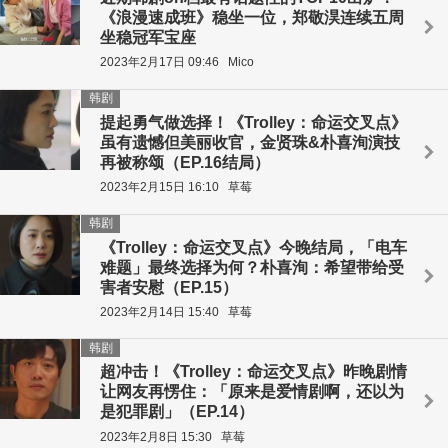
《浪漫速成班》稳坐一位，郑敬淏连续五周
坐稳冠军宝座
2023年2月17日 09:46
Mico
韩剧
提起勇气做选择！《Trolley：命运交叉点》
虽有遗憾但美丽收官，金贤珠&朴喜洵演技
再被称颂（EP.16结局）
2023年2月15日 16:10
草莓
韩剧
《Trolley：命运交叉点》今晚结局，「电车
难题」最终选择为何？朴喜洵：希望带给受
害者安慰（EP.15）
2023年2月14日 15:40
草莓
韩剧
超冲击！《Trolley：命运交叉点》昨晚剧情
让网友再愣住：「原来是爱情剧啊，还以为
是犯罪剧」（EP.14）
2023年2月8日 15:30
草莓