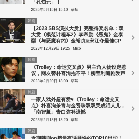
「孔知元」！
2025年5月15日 15:10
草莓
韩剧
【2023 SBS演技大赏】完整得奖名单：双
大赏《模范计程车2》李帝勋《恶鬼》金泰
梨《与恶魔有约》金裕贞&宋江夺最佳CP
2023年12月29日 19:25
Mico
韩剧
《Trolley：命运交叉点》男主角人物设定惹
议，网友替朴喜洵抱不平！柳宝利编剧发声
2023年2月20日 18:00
草莓
韩剧
一家人戏外超有爱♥《Trolley：命运交叉
点》朴喜洵杀青与金贤珠双双哭成泪人儿，
「南智薰」告白弥补遗憾
2023年2月18日 18:20
草莓
韩剧
近期韩剧on档最有话题性的TOP10出炉！