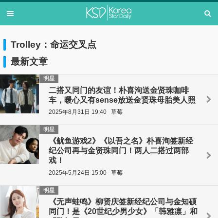
Trolley：命运交叉点
最新文章
明星
二搭又同门的友谊！朴喜洵送金贤珠咖啡
车，暖心又有sense放送金贤珠母胎美人照
2025年8月31日 19:40
草莓
明星
《鱿鱼游戏2》《以吾之名》朴喜洵签新经
纪公司再与金贤珠同门！两人二搭过两部
戏！
2025年5月24日 15:00
草莓
明星
《无声蛙鸣》柳贤庆签新经纪公司与金知硕
同门！是《20世纪少男少女》「韩雅凛」和