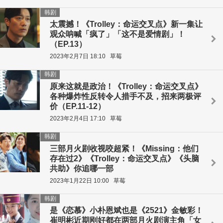
韩剧
太震撼！《Trolley：命运交叉点》新一集让
观众呐喊「疯了」「这不是爱情剧」！
（EP.13）
2023年2月7日 18:10
草莓
韩剧
原来这就是政治！《Trolley：命运交叉点》
各种爆炸性反转令人措手不及，招来两极评
价（EP.11-12）
2023年2月4日 17:10
草莓
韩剧
三部月火剧收视咬超紧！《Missing：他们
存在过2》《Trolley：命运交叉点》《头脑
共助》你追哪一部
2023年1月22日 10:00
草莓
韩剧
是《恋慕》小朴恩斌也是《2521》金敏彩！
崔明彬近期刚好都在两部月火剧演主角「女