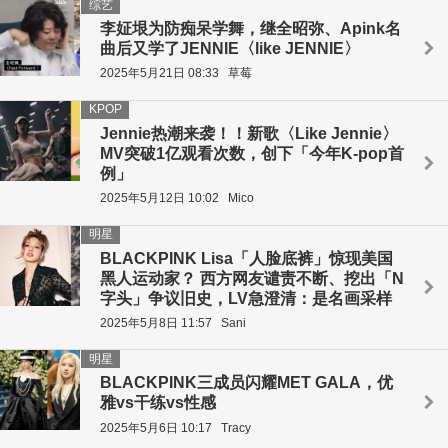
综艺
李姃垠为防痴呆学舞，继全昭弥、Apink名
曲后又学了JENNIE〈like JENNIE〉
2025年5月21日 08:33
草莓
KPOP
Jennie热潮来袭！！新歌〈Like Jennie〉
MV突破1亿观看次数，创下「今年K-pop首
例」
2025年5月12日 10:02
Mico
明星
BLACKPINK Lisa「人脸底裤」惊现美国
黑人运动家？ 西方网友谴责不断、挖出「N
字头」争议旧史，LV急澄清：是名画采样
2025年5月8日 11:57
Sani
明星
BLACKPINK三成员闪耀MET GALA，优
雅vs干练vs性感
2025年5月6日 10:17
Tracy