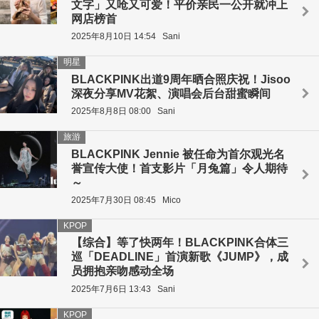
文字」又呛又可爱！平价亲民一公开就冲上
网店榜首
2025年8月10日 14:54
Sani
明星
BLACKPINK出道9周年晒合照庆祝！Jisoo
深夜分享MV花絮、演唱会后台甜蜜瞬间
2025年8月8日 08:00
Sani
旅游
BLACKPINK Jennie 被任命为首尔观光名
誉宣传大使！首支影片「月兔篇」令人期待
～
2025年7月30日 08:45
Mico
KPOP
【综合】等了快两年！BLACKPINK合体三
巡「DEADLINE」首演新歌《JUMP》，成
员拥抱亲吻感动全场
2025年7月6日 13:43
Sani
KPOP