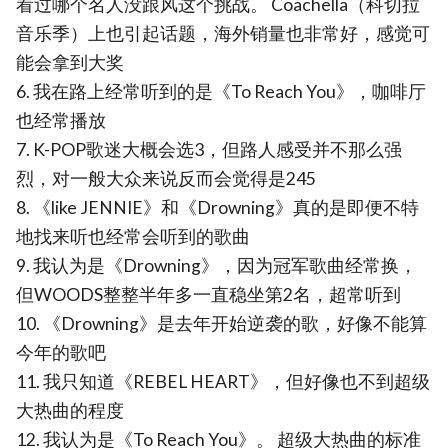
看过哪个名人没跟风这个挑战。 Coachella（科切拉
音乐季）上也引起话题，海外销量也非常好，感觉可
能会拿到大奖
6. 我在路上经常听到的是《To Reach You》，咖啡厅
也经常播放
7. K-POP歌迷大概会选3，但路人感受并不那么强
烈，对一般大众来说反而会觉得是245
8. 《like JENNIE》和《Drowning》真的是即便不特
地找来听也经常会听到的歌曲
9. 我认为是《Drowning》，因为冠军歌曲经常换，
但WOODS整整半年多一直稳坐第2名，超常听到
10. 《Drowning》是去年开始逆袭的歌，好像不能算
今年的歌吧
11. 我只知道《REBEL HEART》，但好像也不到超级
大热曲的程度
12. 我认为是《To Reach You》。 超级大热曲的标准