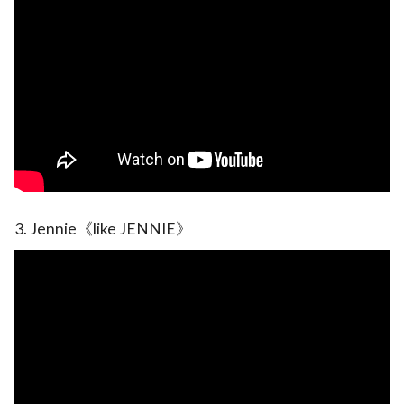
3. Jennie《like JENNIE》