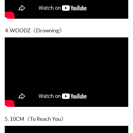
4. WOODZ《Drowning》
5. 10CM《To Reach You》