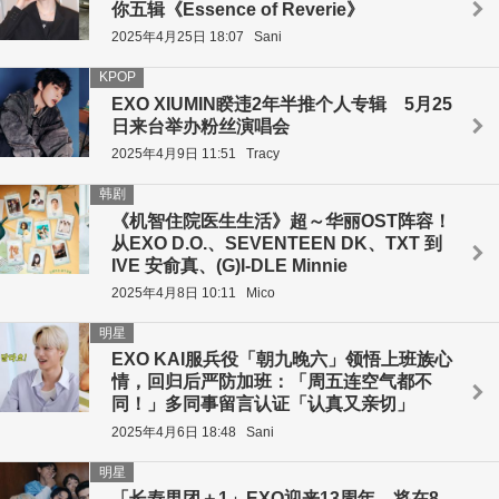
你五辑《Essence of Reverie》
2025年4月25日 18:07
Sani
KPOP
EXO XIUMIN睽违2年半推个人专辑 5月25
日来台举办粉丝演唱会
2025年4月9日 11:51
Tracy
韩剧
《机智住院医生生活》超～华丽OST阵容！
从EXO D.O.、SEVENTEEN DK、TXT 到
IVE 安俞真、(G)I-DLE Minnie
2025年4月8日 10:11
Mico
明星
EXO KAI服兵役「朝九晚六」领悟上班族心
情，回归后严防加班：「周五连空气都不
同！」多同事留言认证「认真又亲切」
2025年4月6日 18:48
Sani
明星
「长寿男团＋1」EXO迎来13周年，将在8