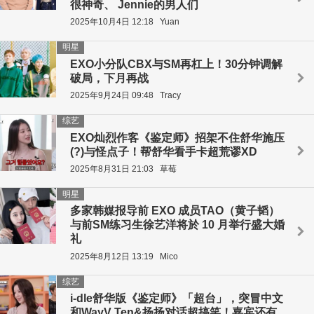
很神奇、 Jennie的男人们
2025年10月4日 12:18
Yuan
明星
EXO小分队CBX与SM再杠上！30分钟调解
破局，下月再战
2025年9月24日 09:48
Tracy
综艺
EXO灿烈作客《鉴定师》招架不住舒华施压
(?)与怪点子！帮舒华看手卡超荒谬XD
2025年8月31日 21:03
草莓
明星
多家韩媒报导前 EXO 成员TAO（黄子韬）
与前SM练习生徐艺洋将於 10 月举行盛大婚
礼
2025年8月12日 13:19
Mico
综艺
i-dle舒华版《鉴定师》「超台」，突冒中文
和WayV Ten&扬扬对话超搞笑！嘉宾还有