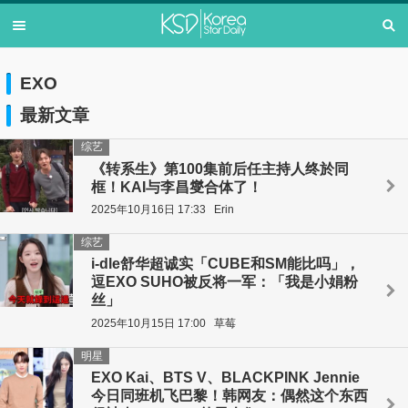
EXO
最新文章
综艺
《转系生》第100集前后任主持人终於同
框！KAI与李昌燮合体了！
2025年10月16日 17:33
Erin
综艺
i-dle舒华超诚实「CUBE和SM能比吗」，
逗EXO SUHO被反将一军：「我是小娟粉
丝」
2025年10月15日 17:00
草莓
明星
EXO Kai、BTS V、BLACKPINK Jennie
今日同班机飞巴黎！韩网友：偶然这个东西