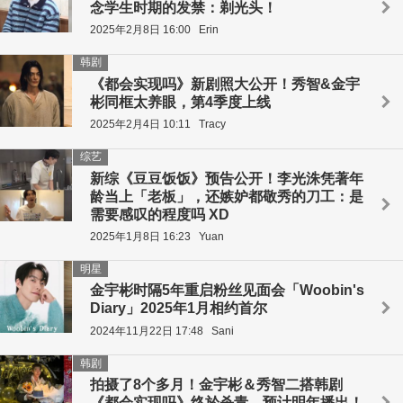
念学生时期的发禁：剃光头！
2025年2月8日 16:00
Erin
韩剧
《都会实现吗》新剧照大公开！秀智&金宇
彬同框太养眼，第4季度上线
2025年2月4日 10:11
Tracy
综艺
新综《豆豆饭饭》预告公开！李光洙凭著年
龄当上「老板」，还嫉妒都敬秀的刀工：是
需要感叹的程度吗 XD
2025年1月8日 16:23
Yuan
明星
金宇彬时隔5年重启粉丝见面会「Woobin's
Diary」2025年1月相约首尔
2024年11月22日 17:48
Sani
韩剧
拍摄了8个多月！金宇彬＆秀智二搭韩剧
《都会实现吗》终於杀青，预计明年播出！