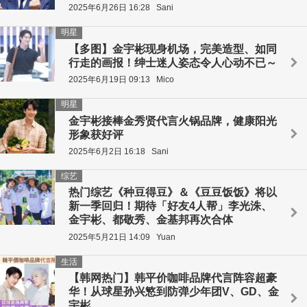
2025年6月26日 16:28
Sani
明星
【多图】金宇彬现身机场，完美造型、如同
行走的画报！绅士迷人姿态令人心动不已～
2025年6月19日 09:13
Mico
明星
金宇彬接棒金秀贤代言火锅品牌，健康阳光
形象获好评
2025年6月2日 16:18
Sani
综艺
热门综艺《种豆得豆》＆《豆豆饭饭》将以
新一季回归！期待「好友4人帮」李光洙、
金宇彬、都敬秀、金基邦再次合体
2025年5月21日 14:09
Yuan
生活
【韩网热门】韩平价咖啡品牌代言阵容超豪
华！从球星孙兴慜到防弹少年团V、GD、金
宇彬