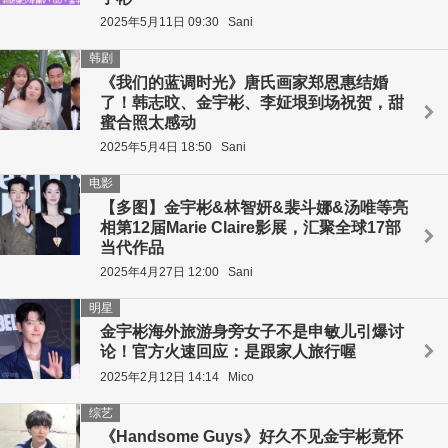
2025年5月11日 09:30
Sani
韩剧
《我们的蓝调时光》唐氏画家郑恩惠结婚
了！韩志旼、金宇彬、李姃垠到场祝贺，甜
蜜合照太感动
2025年5月4日 18:50
Sani
电影
【多图】金宇彬&林智妍&裴斗娜&汤唯等亮
相第12届Marie Claire影展，汇聚全球17部
当代作品
2025年4月27日 12:00
Sani
明星
金宇彬海外旅游身旁女子不是申敏儿引爆讨
论！官方火速回应：是跟家人旅行喔
2025年2月12日 14:14
Mico
综艺
《Handsome Guys》好久不见金宇彬竟怀