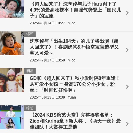
《超人回来了》沈亨倬与儿子Haru创下了
4.9%的最高收视率！超强气势登上「国民儿
子」的宝座
2025年8月14日 10:27
Mico
综艺
沈亨倬与「出生164天」的儿子将出演《超
人回来了》！喜剧奶爸&孙悟空宝宝造型又
萌又可爱～
2025年7月17日 13:59
Mico
明星
GD和《超人回来了》秋小爱时隔8年重逢！
从可爱小女孩 ⭢ 身高170公分小少女，粉
丝：「时间过好快啊」
2025年5月13日 13:39
Yuan
综艺
【2024 KBS演艺大赏】完整得奖名单：
Zico和Karina拿下新人奖，《两天一夜》最
佳团队！大赏得主是他