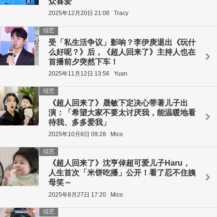
众喜爱
2025年12月20日 21:08
Tracy
综艺
受「私生活争议」影响？李伊庚退出《玩什
么好呢？》后，《超人回来了》主持人也在
首播前夕突然下车！
2025年11月12日 13:56
Yuan
综艺
《超人回来了》晟敏下定决心带著儿子出
演：「希望大家不要太讨厌我，能温暖地看
待我、多多爱我」
2025年10月8日 09:28
Mico
综艺
《超人回来了》沈亨倬超可爱儿子Haru，
人生首次「米饼吃播」公开！看了忍不住姨
母笑～
2025年8月27日 17:20
Mico
综艺