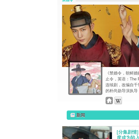
禁婚令
《禁婚令，朝鲜婚
止令，英语：The F
连续剧，改编自千
的朴尚勋导演执导
新闻
[分集剧情
度成为陷入爱