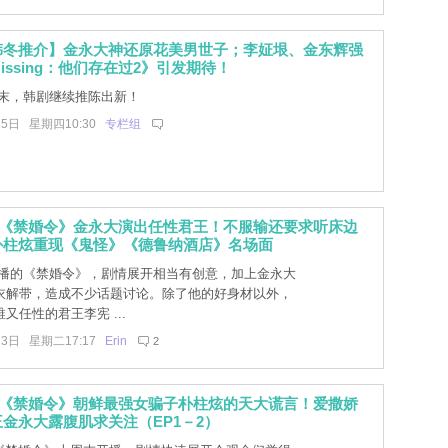
韩冬推介】金永大神还原花美男世子；李姃垠、金东辉强
issing：他们存在过2》引发期待！
末，韩剧继续推陈出新！
15日 星期四10:30
专栏组
]《禁婚令》金永大演出任性君王！不服输还要求听床边
朴柱炫重现《鬼怪》《德鲁纳酒店》名场面
播的《禁婚令》，剧情展开相当有创意，加上金永大
衣解带，造成不少话题讨论。除了他的好身材以外，
又任性的君王李宪 ...
13日 星期二17:17
Erin
2
]《禁婚令》朝鲜最强女骗子朴柱炫的天大谎言！爱撒娇
金永大露腹肌求关注（EP1－2）