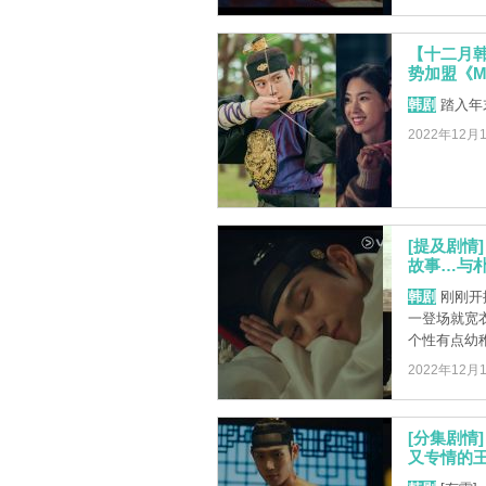
【十二月
势加盟《M
韩剧
踏入年
2022年12月
[提及剧情
故事…与
韩剧
刚刚开
一登场就宽
个性有点幼稚
2022年12月
[分集剧情
又专情的王