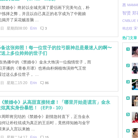
惠
MAMA
]《禁婚令》终於以全城充满了爱侣画下完美句点，朴
郑
智贤
中拣择之弊，并且以自己真正的名字成为了中殿娘
揭开了采花贼首脑 ...
CNBLUE
6日 星期四08:00
Erin
宋
3
韩志旼
热门文章
必备这张帅照！每一位世子的拉弓眼神总是最迷人的啊〜
家送上多位帅帅的世子们
在热播中的《禁婚令》金永大饰演一位痴情世子，而
6日开播的《青春月谭》也将由朴炯植饰演帅气王世
过这么多位世子， ...
7日 星期二15:20
Erin
86
]《禁婚令》从高甜直接转虐！「哪里开始是谎言」金永
真实身份暴怒！（EP.9 - 10）
]本周即将完结的《禁婚令》剧情急转直下，正当金永
如何让朴柱炫成为真正的王后时，竟然得知她与金宇
来从入宫以来她 ...
7日 星期二14:17
Erin
15