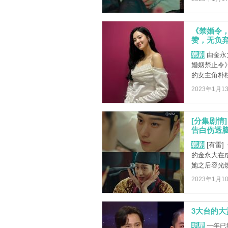
《禁婚令
赞，无负
韩剧
由金永
婚姻禁止令
的女主角朴柱
2023年1月1
[分集剧情
告白伤透脑
韩剧
[有雷
的金永大在
她之后容光焕
2023年1月1
3大台的
明星
一年已