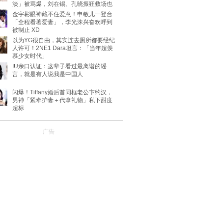
淡」被骂爆，刘在锡、孔晓振狂救场也
不动
金宇彬眼神藏不住爱意！申敏儿一登台
「全程看著爱妻」，李光洙兴奋欢呼到
被制止 XD
以为YG很自由，其实连去厕所都要经纪
人许可！2NE1 Dara坦言：「当年超羡
慕少女时代」
IU亲口认证：这辈子看过最离谱的谣
言，就是有人说我是中国人
闪爆！Tiffany婚后首同框老公卞约汉，
男神「紧牵护妻＋代拿礼物」私下甜度
超标
广告