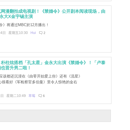
气网漫翻拍成电视剧！《禁婚令》公开剧本阅读现场，由
永大X金宇锡主演
令》将通过MBC於12月播出！
14日 星期五10:30
Hui
2
」朴柱炫搭档「孔太星」金永大出演《禁婚令》！「卢泰
锡也晋升男二啦！
应该都还沉浸在《由零开始爱上你》还有《流星》
心很看好《军检察官多伯曼》里令人惊艳的金右
4日 星期二10:49
草莓
6