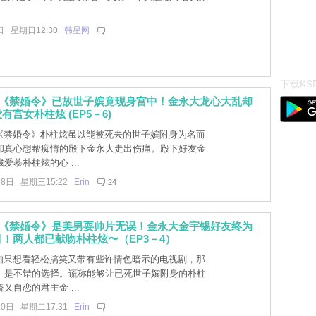
日 星期日12:30
韩星网
下载KSD
]《禁婚令》已故世子嫔竟现身宫中！金永大龙心大乱却
有宫女朴柱炫 (EP5－6)
]《禁婚令》朴柱炫虽以能被死去的世子嫔附身为名而
却真心想帮痴情的殿下金永大走出伤痛。殿下好友金
爱慕朴柱炫的心 ...
28日 星期三15:22
Erin
24
]《禁婚令》是美男耍帅片无误！金永大金宇锡好友终为
！两人都已献吻朴柱炫〜（EP3－4）
]如果想看轻松搞笑又带有些许情色暗示的电视剧，那
》是不错的选择。谎称能够让已死世子嫔附身的朴柱
又自恋的君主金 ...
20日 星期二17:31
Erin