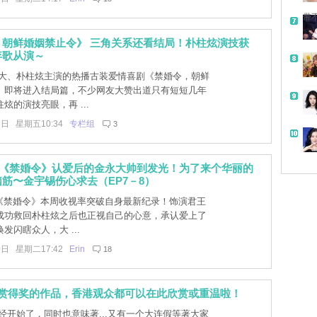
带
，朝鲜婚姻禁止令》 三角关系还看结局！朴柱炫演技获
弃歌从演～
大、朴柱炫主演的热播古装爱情喜剧《禁婚令，朝鲜
》即将进入结局篇，不少网友大赞出道只有短短几年
炫的演技亮眼，再 ...
3日 星期五10:34
专栏组
3
]《禁婚令》认爱后的金永大帅到发光！为了来个华丽的
筋〜金宇锡伤心求去（EP7－8）
]《禁婚令》本周收视率突破自身最新纪录！饰演君王
成功救回朴柱炫之后也正视自己的心意，承认爱上了
发闪瞎众人，大 ...
0日 星期二17:42
Erin
18
大赏得奖的作品，香港观众都可以在此欣赏或重温啦！
经开始了，同时也意味著...又有一个大连假等著大家