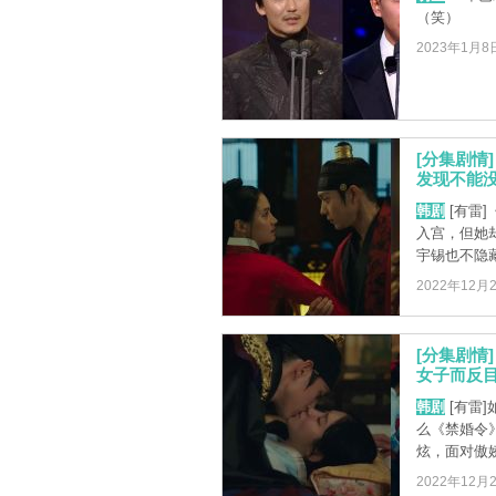
（笑）
2023年1月8
[分集剧情
发现不能没
韩剧
[有雷
入宫，但她
宇锡也不隐藏
2022年12月
[分集剧情
女子而反目
韩剧
[有雷
么《禁婚令
炫，面对傲娇
2022年12月