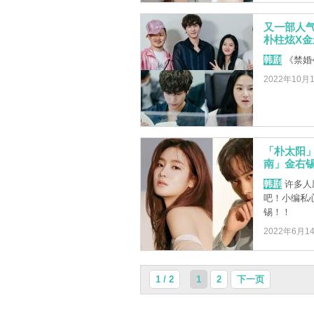
又一部人
朴柱炫X金
韩剧
《禁婚
2022年10月
「朴太阳
南」金右
韩剧
许多人
吧！小编私
锡！！
2022年6月1
1 / 2
1
2
下一页