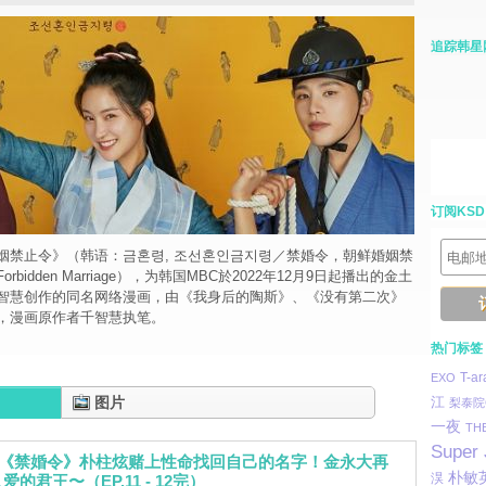
追踪韩星
订阅KSD
姻禁止令》（韩语：금혼령, 조선혼인금지령／禁婚令，朝鲜婚姻禁
orbidden Marriage），为韩国MBC於2022年12月9日起播出的金土
智慧创作的同名网络漫画，由《我身后的陶斯》、《没有第二次》
，漫画原作者千智慧执笔。
热门标签
T-ar
EXO
图片
江
梨泰院C
一夜
TH
Super 
]《禁婚令》朴柱炫赌上性命找回自己的名字！金永大再
朴敏
淏
的君王〜（EP.11 - 12完）