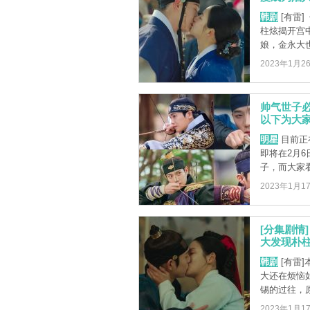
韩剧
[有雷
柱炫揭开宫
娘，金永大也
2023年1月2
帅气世子
以下为大
明星
目前正
即将在2月
子，而大家看
2023年1月1
[分集剧情
大发现朴柱炫
韩剧
[有雷
大还在烦恼
锡的过往，原
2023年1月1