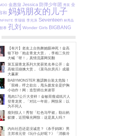
Jessica
防弹少年团
金惠奫
全
MOO
秀英
妈妈朋友的儿子
容和
Seventeen
李瑞镇
李光洙
INFINITE
林秀晶
孔刘
BIGBANG
Wonder Girls
智孝
【有片】老友上台热舞她眼神死！金高
银下秒「抱走青龙大赏」，李相二失控
大喊「呀！」真情流露网笑翻
第五届青龙系列大奖获奖名单公开：金
高银泪崩擒大赏，《菜鸟伙房兵》成最
大赢家
BABYMONSTER 雅譞舞台装太危险！
「双峰」呼之欲出，甩头拨发全是护胸
小动作！网：造型师出来谢罪
甩肉17公斤大变样！金敏荷瘦成纸片人
登青龙奖，「对比一年前」网惊呆：以
为不同人
瘦到惊人！秀智「红色马甲裙」勒出蚂
蚁腰，近照曝光网惊：这是真人吗？
内向社恐还是没诚意？《杀手妈咪》男
主郑准元登《玩什么好呢？》「消极冷