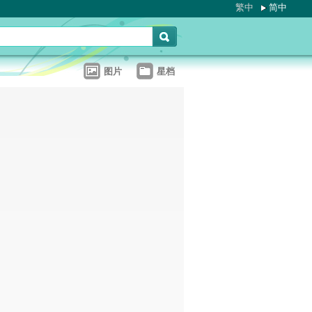
繁中
简中
图片
星档