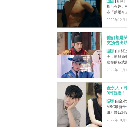
韩剧
[有雷
相当有趣。
布「禁婚令」
2022年12月
他们都是
支预告出
韩剧
由朴柱
令，朝鲜婚
发布的各式剧
2022年11月
金永大＋
9日首播！
韩剧
由金永
MBC最新
组》於12月
2022年10月