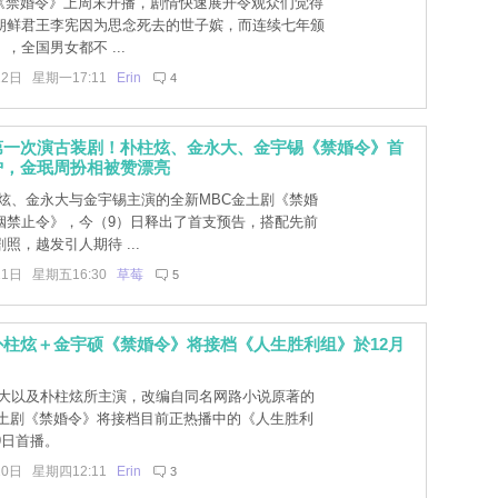
]《禁婚令》上周末开播，剧情快速展开令观众们觉得
朝鲜君王李宪因为思念死去的世子嫔，而连续七年颁
，全国男女都不 ...
12日 星期一17:11
Erin
4
第一次演古装剧！朴柱炫、金永大、金宇锡《禁婚令》首
炉，金珉周扮相被赞漂亮
炫、金永大与金宇锡主演的全新MBC金土剧《禁婚
姻禁止令》，今（9）日释出了首支预告，搭配先前
照，越发引人期待 ...
11日 星期五16:30
草莓
5
朴柱炫＋金宇硕《禁婚令》将接档《人生胜利组》於12月
大以及朴柱炫所主演，改编自同名网路小说原著的
金土剧《禁婚令》将接档目前正热播中的《人生胜利
9日首播。
20日 星期四12:11
Erin
3