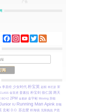
广告
网
Facebook
Instagram
YouTube
Twitter
Feed
朴宝英
李圣经
少女时代
宋
a
赵权
韩艺瑟
朴宝剑
姜素拉
徐仁国
两天
金宣虎
LASS
2PM
金宇彬
Moving 异能
E BOYZ
金素妍
Running Man
Junior
Apink
IU
郑敬
英
玄彬
苏志燮
D.O.
朴海镇
无限挑战
尹恩