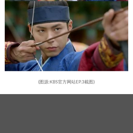
(图源:KBS官方网站EP.3截图)
#朴宝剑 《云画的月光》2016
这就不能不提帅气的宝剑了，受到身边的郭东延刺激
而只好小露身手射箭给大家看！大家还记得哪些帅气
射箭的世子呢？