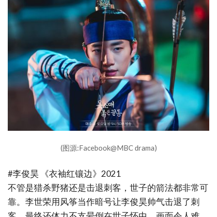
(图源:Facebook@MBC drama)
#李俊昊 《衣袖红镶边》2021
不管是猎杀野猪还是击退刺客，世子的箭法都非常可
靠。李世荣用风筝当作暗号让李俊昊帅气击退了刺
客，最终还体力不支晕倒在世子怀中，画面令人难