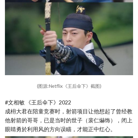
(图源:Netflix《王后伞下》截图)
#文相敏 《王后伞下》2022
成枏大君在陪童竞赛时，射箭项目让他想起了曾经教
他射箭的哥哥，已是当时的世子（裴仁爀饰），闭上
眼睛勇於利用风的方向误瞄，才能正中红心。