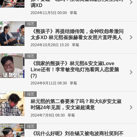
调XD
2024年11月5日 00:00
草莓
综艺
《熊孩子》再提结婚传闻，金钟旼怨希澈问
太多XD 林元熙崔振赫看女友照片直呼美人
2024年10月28日 15:20
草莓
综艺
《我家的熊孩子》林元熙&安文淑Love
Line还有！李常敏变电灯泡看两人恋爱脑
(?)
2024年9月11日 08:30
草莓
综艺
林元熙的第二春要来了吗？和大8岁安文淑
时隔24年见面，安文淑超满意
2024年7月9日 08:30
草莓
综艺
《玩什么好呢》刘在锡又被电波商社笑到不