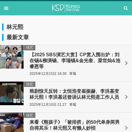
林元熙
最新文章
综艺
【2025 SBS演艺大赏】CP赏入围出炉：刘
在锡&柳演锡、李瑞镇&金光奎、梁世灿&池
睿恩等
2025年12月15日 16:30
草莓
综艺
韩剧惊天反转：太恒浩变崔振赫、李洪基变
林元熙！李洪基还曾误认林元熙是工作人员
2025年11月10日 21:27
草莓
综艺
来看《熊孩子》「被排挤」的50代单身两男
自得其乐！林元熙又有懒人妙招