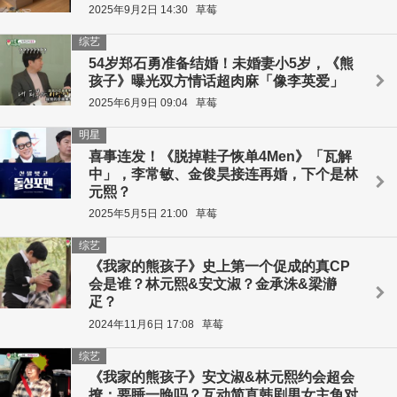
2025年9月2日 14:30
草莓
综艺
54岁郑石勇准备结婚！未婚妻小5岁，《熊
孩子》曝光双方情话超肉麻「像李英爱」
2025年6月9日 09:04
草莓
明星
喜事连发！《脱掉鞋子恢单4Men》「瓦解
中」，李常敏、金俊昊接连再婚，下个是林
元熙？
2025年5月5日 21:00
草莓
综艺
《我家的熊孩子》史上第一个促成的真CP
会是谁？林元熙&安文淑？金承洙&梁瀞
疋？
2024年11月6日 17:08
草莓
综艺
《我家的熊孩子》安文淑&林元熙约会超会
撩：要睡一晚吗？互动简直韩剧男女主角对