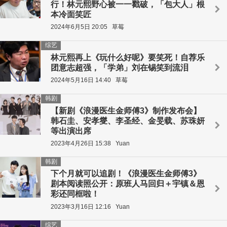
行！林元熙野心被一一戳破，「包大人」根
本冷面笑匠
2024年6月5日 20:05
草莓
综艺
林元熙再上《玩什么好呢》要笑死！自荐乐
团意志超强，「学弟」刘在锡笑到流泪
2024年5月16日 14:40
草莓
韩剧
【新剧《浪漫医生金师傅3》制作发布会】
韩石圭、安孝燮、李圣经、金旻载、苏珠妍
等出演出席
2023年4月26日 15:38
Yuan
韩剧
下个月就可以追剧！《浪漫医生金师傅3》
剧本阅读照公开：原班人马回归＋宇镇＆恩
彩还同框啦！
2023年3月16日 12:16
Yuan
综艺