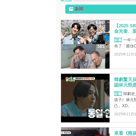
林元熙
新聞
【2025
金光奎、
綜藝
一年一
布了「最佳
2025年12月
韓劇驚天
認林元熙
綜藝
韓劇史
孩子》林元
己」XD。
2025年11月
來看《熊