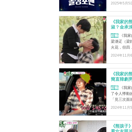
2025年5月5
《我家的
淑？金承
綜藝
《我家
梁瀞疋（梁靜
火花，但四 ..
2024年11月
《我家的
簡直韓劇男
綜藝
《我家
了令人悸動
「見三次面就
2024年11月
《熊孩子》
看女友照