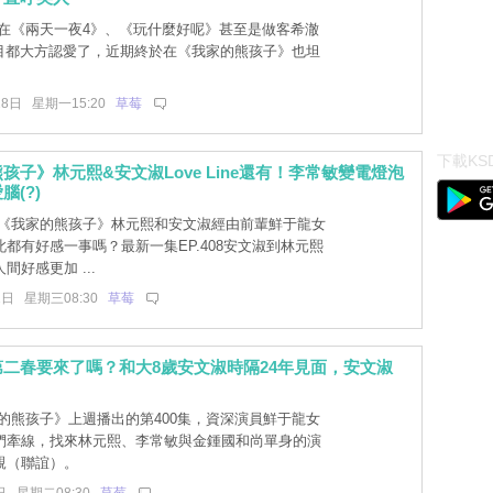
在《兩天一夜4》、《玩什麼好呢》甚至是做客希澈
e節目都大方認愛了，近期終於在《我家的熊孩子》也坦
28日 星期一15:20
草莓
下載KSD
孩子》林元熙&安文淑Love Line還有！李常敏變電燈泡
腦(?)
《我家的熊孩子》林元熙和安文淑經由前輩鮮于龍女
都有好感一事嗎？最新一集EP.408安文淑到林元熙
間好感更加 ...
1日 星期三08:30
草莓
二春要來了嗎？和大8歲安文淑時隔24年見面，安文淑
的熊孩子》上週播出的第400集，資深演員鮮于龍女
們牽線，找來林元熙、李常敏與金鍾國和尚單身的演
親（聯誼）。