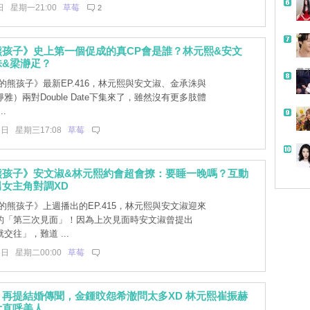
日 星期一21:00
草莓
2
熊孩子》史上第一個促成的真CP會是誰？林元熙&安文
洙&梁瀞疋？
帶
的熊孩子》最新EP.416，林元熙與安文淑、金承洙與
雅）兩對Double Date下集來了，雖然沒有更多肢體
.
6日 星期三17:08
草莓
熊孩子》安文淑&林元熙約會超會撩：要睡一晚嗎？互動
女主角對調XD
的熊孩子》上週播出的EP.415，林元熙與安文淑迎來
的「第三次見面」！因為上次見面時安文淑曾提出
交往」，難道 ...
5日 星期二00:00
草莓
再提結婚傳聞，金鍾旼怨希澈問太多XD 林元熙崔振赫
片直呼美人