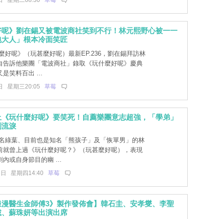
日 星期二08:30
草莓
好呢》劉在錫又被電波商社笑到不行！林元熙野心被一一
包大人」根本冷面笑匠
麼好呢》（玩甚麼好呢）最新EP.236，劉在錫拜訪林
自告訴他樂團「電波商社」錄取《玩什麼好呢》慶典
是笑料百出 ...
日 星期三20:05
草莓
上《玩什麼好呢》要笑死！自薦樂團意志超強，「學弟」
到流淚
名綠葉、目前也是知名「熊孩子」及「恢單男」的林
前就曾上過《玩什麼好呢？》（玩甚麼好呢），表現
內或自身節目的幽 ...
6日 星期四14:40
草莓
浪漫醫生金師傅3》製作發佈會】韓石圭、安孝燮、李聖
載、蘇珠妍等出演出席