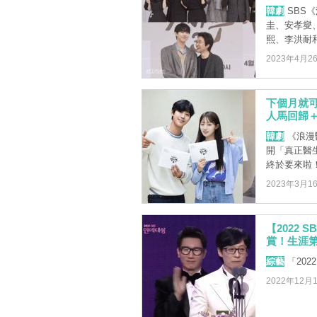
韓劇
SBS
圭、安孝燮
熙、李洪耐和
2023年4月2
下個月就
人馬回歸
韓劇
《浪漫
開「真正醫
終於要來啦
2023年3月1
【2022 
賞！生涯第
綜藝
「202
2022年12月