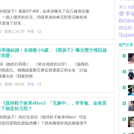
宋江
伯
的熊孩子》最新EP.458，金承洙曝光了自己健身拉傷
燮
李
，一個人悽苦的生活，同樣單身的林元熙受召喚前來
BIGB
度過了好笑 ...
韓志旼
日 星期二14:30
草莓
Super
熱門文章
勇準備結婚！未婚妻小5歲，《熊孩子》曝光雙方情話超
李英愛」
演《她的日與夜》、《來自地獄的法官》、《協商的
劇熟面孔、稱職綠葉鄭石勇近期透露正和女友「討論
播出的《我家的熊 ...
日 星期一09:04
草莓
《脫掉鞋子恢單4Men》「瓦解中」，李常敏、金俊昊
，下個是林元熙？
的熊孩子》與衍生節目《脫掉鞋子恢單4Men》可說
但節目卻因此面臨危機！？因為幾個班底結婚後便不
！