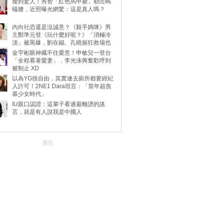
瘦到驚人！秀智「紅色馬甲裙」勒出螞
蟻腰，近照曝光網驚：這是真人嗎？
內向社恐還是沒誠意？《殺手媽咪》男
主鄭準元登《玩什麼好呢？》「消極冷
淡」被罵爆，劉在錫、孔曉振狂救場也
不動
金宇彬眼神藏不住愛意！申敏兒一登台
「全程看著愛妻」，李光洙興奮歡呼到
被制止 XD
以為YG很自由，其實連去廁所都要經紀
人許可！2NE1 Dara坦言：「當年超羨
慕少女時代」
IU親口認證：這輩子看過最離譜的謠
言，就是有人說我是中國人
廣告