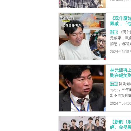
2024年7月9
《玩什麼
戳破，「
綜藝
《玩什
元熙家，親
消息，過程又
2024年6月5
林元熙再
劉在錫笑
綜藝
韓劇知
元熙，三年
出不同於戲劇
2024年5月1
【新劇《
經、金旻