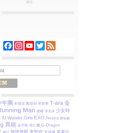
廣告
Facebook
Instagram
YouTube
Twitter
Feed
少年團
T-ara
金
朴寶英
鄭容和
宋智孝
Running Man
少女時
趙權
李光洙
IU
EXO
Wonder Girls
Jessica
淏
劉在錫
ng 異能
G-Dragon
金宇彬
徐仁國
李聖經
E
無限挑戰
姜素拉
宋仲基
神話