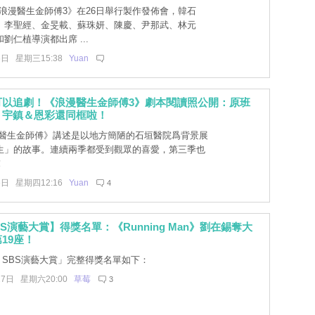
《浪漫醫生金師傅3》在26日舉行製作發佈會，韓石
、李聖經、金旻載、蘇珠妍、陳慶、尹那武、林元
劉仁植導演都出席 ...
6日 星期三15:38
Yuan
可以追劇！《浪漫醫生金師傅3》劇本閱讀照公開：原班
＋宇鎮＆恩彩還同框啦！
醫生金師傅》講述是以地方簡陋的石垣醫院爲背景展
生」的故事。連續兩季都受到觀眾的喜愛，第三季也
！
6日 星期四12:16
Yuan
4
SBS演藝大賞】得獎名單：《Running Man》劉在錫奪大
19座！
2 SBS演藝大賞」完整得獎名單如下：
17日 星期六20:00
草莓
3