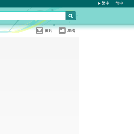
繁中
简中
圖片
星檔