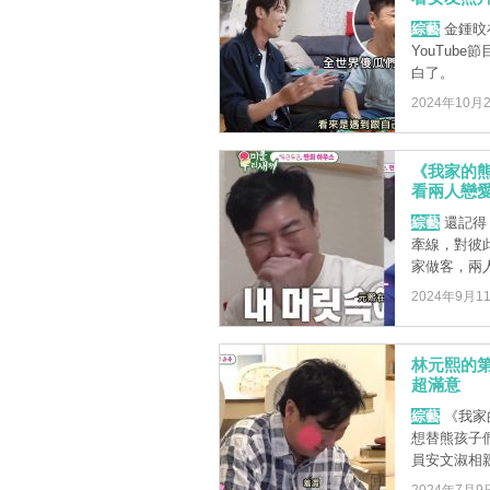
綜藝
金鍾旼
YouTub
白了。
2024年10月
《我家的熊
看兩人戀愛
綜藝
還記得
牽線，對彼此
家做客，兩人
2024年9月1
林元熙的第
超滿意
綜藝
《我家
想替熊孩子
員安文淑相