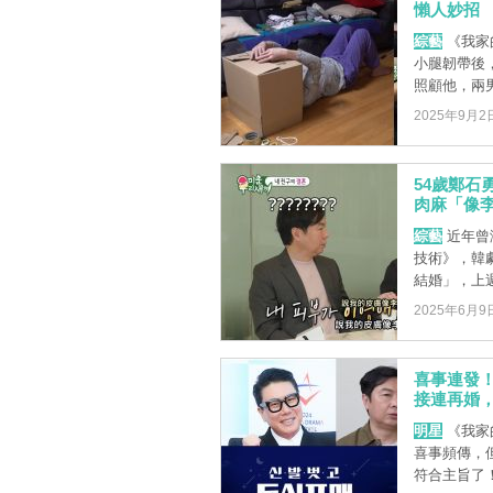
懶人妙招
綜藝
《我家
小腿韌帶後
照顧他，兩男
2025年9月2
54歲鄭石
肉麻「像
綜藝
近年曾
技術》，韓
結婚」，上週
2025年6月9
喜事連發！
接連再婚
明星
《我家
喜事頻傳，
符合主旨了