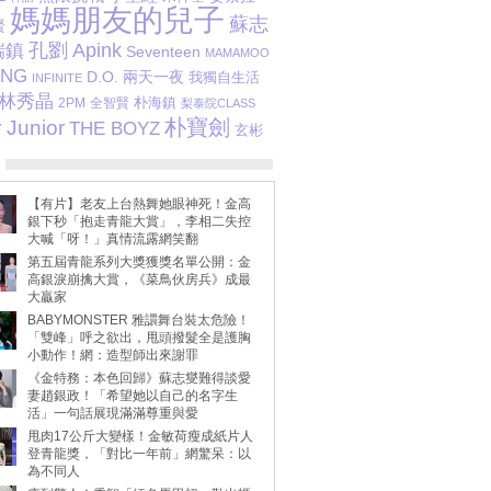
媽媽朋友的兒子
蘇志
賢
瑞鎮
孔劉
Apink
Seventeen
MAMAMOO
ANG
D.O.
兩天一夜
我獨自生活
INFINITE
林秀晶
朴海鎮
2PM
全智賢
梨泰院CLASS
朴寶劍
 Junior
THE BOYZ
玄彬
【有片】老友上台熱舞她眼神死！金高
銀下秒「抱走青龍大賞」，李相二失控
大喊「呀！」真情流露網笑翻
第五屆青龍系列大獎獲獎名單公開：金
高銀淚崩擒大賞，《菜鳥伙房兵》成最
大贏家
BABYMONSTER 雅譞舞台裝太危險！
「雙峰」呼之欲出，甩頭撥髮全是護胸
小動作！網：造型師出來謝罪
《金特務：本色回歸》蘇志燮難得談愛
妻趙銀政！「希望她以自己的名字生
活」一句話展現滿滿尊重與愛
甩肉17公斤大變樣！金敏荷瘦成紙片人
登青龍獎，「對比一年前」網驚呆：以
為不同人