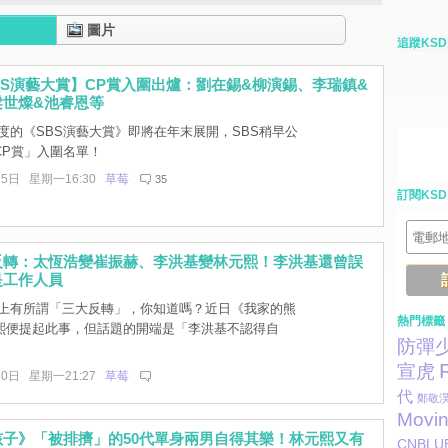
圖片
追蹤KSD
 SBS演藝大賞】CP賞入圍出爐：劉在錫&柳演錫、李瑞鎮&
梁世燦&池睿恩等
度的《SBS演藝大賞》即將在年末展開，SBS稍早公
CP賞」入圍名單！
15日 星期一16:30
草莓
35
訂閱KSD
反轉：太恆浩變崔振赫、李洪基變林元熙！李洪基還曾誤
是工作人員
上有所謂「三大反轉」，你知道嗎？近日《我家的熊
熱門標籤
熙便提起此事，但話題的開端是「李洪基不認得自
防彈
宣虎
10日 星期一21:27
草莓
代
鄭敬
Movi
孩子》「被排擠」的50代單身兩男自得其樂！林元熙又有
CNBLU