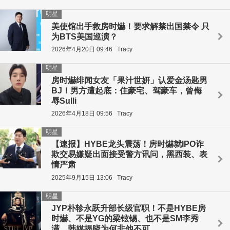
明星
美使馆出手救房时爀！要求解禁出国禁令 只
为BTS美国巡演？
2026年4月20日 09:46
Tracy
明星
房时爀绯闻女友「果汁世妍」认爱金汤匙男
BJ！男方遭起底：住豪宅、驾豪车，曾侮
辱Sulli
2026年4月18日 09:56
Tracy
明星
【速报】HYBE龙头震荡！房时爀就IPO诈
欺交易嫌疑出面接受警方讯问，黑西装、表
情严肃
2025年9月15日 13:06
Tracy
明星
JYP朴轸永跃升部长级官职！不是HYBE房
时爀、不是YG的梁铉锡、也不是SM李秀
满，韩媒揭晓为何非他不可