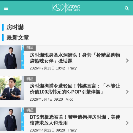
房时爀
最新文章
明星
房时爀现身圣水洞街头！身旁「拎精品购物
袋热辣女伴」掀话题
2026年7月13日 10:42
Tracy
明星
房时爀拘捕令遭驳回！韩媒直言：「不能让
价值100兆韩元的K-POP引擎停摆」
2026年5月7日 09:20
Mico
明星
BTS老板恐被关！警申请拘押房时爀，美使
馆曾求放人也没用
2026年4月22日 09:20
Tracy