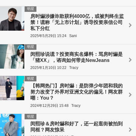
明星
房时爀涉嫌诈欺获利4000亿，或被判终生监
禁！谎称「无上市计划」诱导投资亲信公司
私下分红
2025年5月29日 15:24
Sani
明星
闵熙珍说谎？投资商实名爆料：骂房时爀是
「猪XX」，谘询如何带走NewJeans
2025年1月10日 10:22
Tracy
明星
【韩网热门】房时爀：是防弹少年团和我的
努力改变了外界对亚洲文化的偏见！网友群
嘲：You？
2024年12月29日 15:48
Tracy
明星
闵熙珍＆房时爀和好了，还一起逛街被拍到
同框？网友惊呆