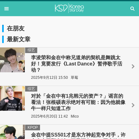
在朋友
最新文章
综艺
李浚荣和金在中称兄道弟的契机是舞跳太
好！竟要发行《Last Dance》暂停歌手活
动？
2025年9月12日 15:50
草莓
综艺
对於「金在中有1兆韩元的资产？」谣言的
看法！张根硕表示绝对有可能：因为他就像
牛一样只知道工作
2025年6月20日 11:42
Mico
KPOP
金在中提SS501才是东方神起竞争对手，许