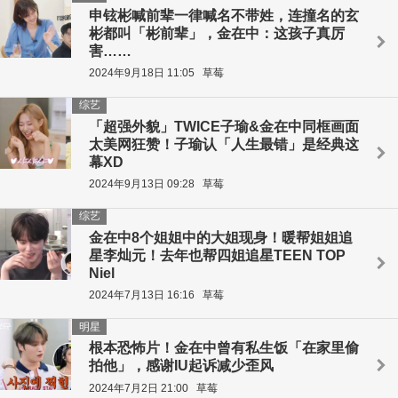
申铉彬喊前辈一律喊名不带姓，连撞名的玄
彬都叫「彬前辈」，金在中：这孩子真厉
害……
2024年9月18日 11:05
草莓
综艺
「超强外貌」TWICE子瑜&金在中同框画面
太美网狂赞！子瑜认「人生最错」是经典这
幕XD
2024年9月13日 09:28
草莓
综艺
金在中8个姐姐中的大姐现身！暖帮姐姐追
星李灿元！去年也帮四姐追星TEEN TOP
Niel
2024年7月13日 16:16
草莓
明星
根本恐怖片！金在中曾有私生饭「在家里偷
拍他」，感谢IU起诉减少歪风
2024年7月2日 21:00
草莓