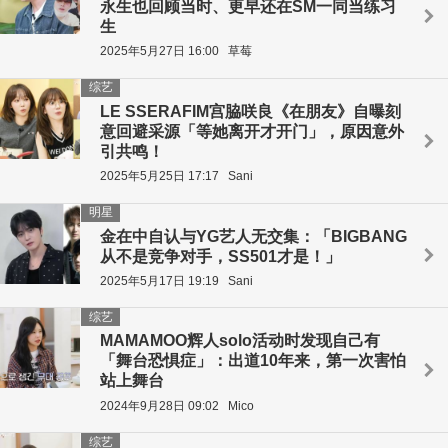
永生也回顾当时、更早还在SM一同当练习
生
2025年5月27日 16:00
草莓
综艺
LE SSERAFIM宫脇咲良《在朋友》自曝刻
意回避采源「等她离开才开门」，原因意外
引共鸣！
2025年5月25日 17:17
Sani
明星
金在中自认与YG艺人无交集：「BIGBANG
从不是竞争对手，SS501才是！」
2025年5月17日 19:19
Sani
综艺
MAMAMOO辉人solo活动时发现自己有
「舞台恐惧症」：出道10年来，第一次害怕
站上舞台
2024年9月28日 09:02
Mico
综艺