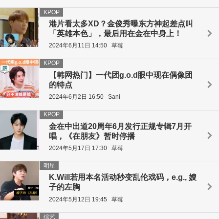
KPOP
港片看太多XD？金俊秀曝东方神起差点叫
「英雄本色」，最后用在金在中身上！
2024年6月11日 14:50
草莓
KPOP
【韩网热门】一代团g.o.d眼中现在偶像团
的特点
2024年6月2日 16:50
Sani
KPOP
金在中出道20周年6月发行正规专辑7月开
唱，《在朋友》暂时停播
2024年5月17日 17:30
草莓
明星
K.Will若用本名活动秒变乱伦戏码，e.g., 嫂
子的左胸
2024年5月12日 19:45
草莓
综艺