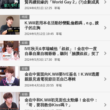
賢再續前緣的「World Gay 2」(?)企劃成真
2024年6月1日 12:25
草莓
明星
K.Will若用本名活動秒變亂倫戲碼，e.g., 嫂
子的左胸
2024年5月12日 19:45
草莓
綜藝
IVE秋天&李瑞喊他「叔叔」！金在中一度
自暴自棄自稱爺爺，聽到「臉讚叔叔」笑了
2024年5月3日 17:30
草莓
綜藝
金在中當面向K.Will要IVE簽名！K.Will透露
親眼見過電視節目丟自己專輯
2024年4月16日 20:55
草莓
綜藝
金在中和K.Will初見面也太勁爆！金在中：
「哥，要我教你Kiss嗎？」