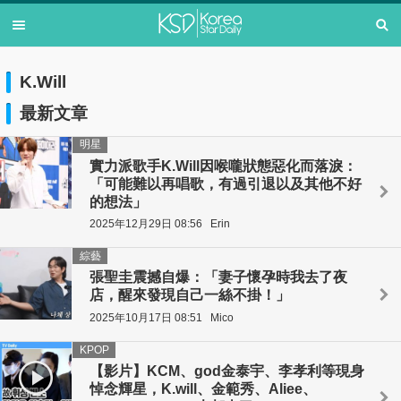
K.Will
最新文章
明星
實力派歌手K.Will因喉嚨狀態惡化而落淚：
「可能難以再唱歌，有過引退以及其他不好
的想法」
2025年12月29日 08:56
Erin
綜藝
張聖圭震撼自爆：「妻子懷孕時我去了夜
店，醒來發現自己一絲不掛！」
2025年10月17日 08:51
Mico
KPOP
【影片】KCM、god金泰宇、李孝利等現身
悼念輝星，K.will、金範秀、Aliee、