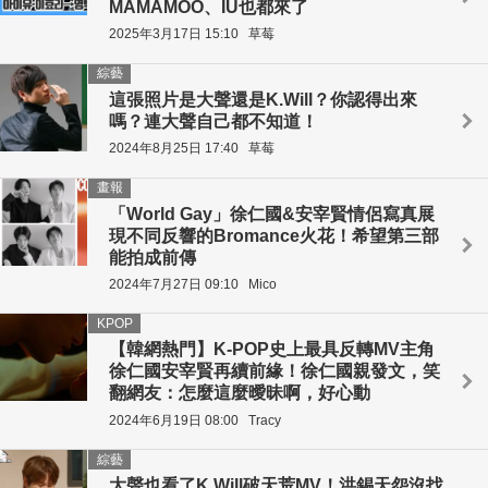
MAMAMOO、IU也都來了
2025年3月17日 15:10
草莓
綜藝
這張照片是大聲還是K.Will？你認得出來
嗎？連大聲自己都不知道！
2024年8月25日 17:40
草莓
畫報
「World Gay」徐仁國&安宰賢情侶寫真展
現不同反響的Bromance火花！希望第三部
能拍成前傳
2024年7月27日 09:10
Mico
KPOP
【韓網熱門】K-POP史上最具反轉MV主角
徐仁國安宰賢再續前緣！徐仁國親發文，笑
翻網友：怎麼這麼曖昧啊，好心動
2024年6月19日 08:00
Tracy
綜藝
大聲也看了K.Will破天荒MV！洪錫天怨沒找