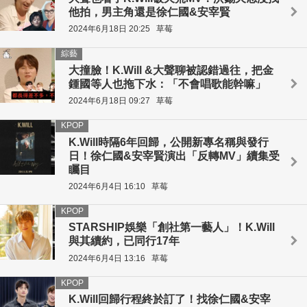
他拍，男主角還是徐仁國&安宰賢
2024年6月18日 20:25
草莓
綜藝
大撞臉！K.Will &大聲聊被認錯過往，把金
鍾國等人也拖下水：「不會唱歌能幹嘛」
2024年6月18日 09:27
草莓
KPOP
K.Will時隔6年回歸，公開新專名稱與發行
日！徐仁國&安宰賢演出「反轉MV」續集受
矚目
2024年6月4日 16:10
草莓
KPOP
STARSHIP娛樂「創社第一藝人」！K.Will
與其續約，已同行17年
2024年6月4日 13:16
草莓
KPOP
K.Will回歸行程終於訂了！找徐仁國&安宰