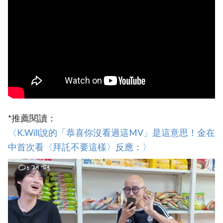
*推薦閱讀：
〈K.Will說的「恭喜你沒看過這MV」是這意思！金在
中首次看〈拜託不要這樣〉反應：〉