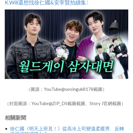
K.Will還想找徐仁國&安宰賢拍續集〉
（圖源：YouTube@seoinguk8178截圖）
（封面圖源：YouTube@ZIP_DS截圖截圖、Story J官網截圖）
相關新聞
徐仁國《明天上班見！》從高冷上司變溫柔暖男 反轉