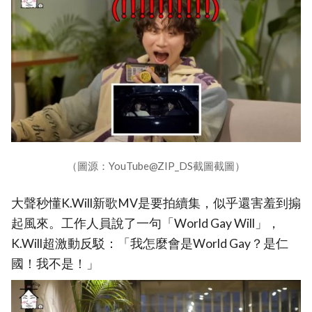
（圖源：YouTube@ZIP_DS截圖截圖）
大聲秒懂K.Will新歌MV是要拍續集，似乎還害羞到搧
起風來。工作人員說了一句「World Gay Will」，
K.Will超激動反駁：「我怎麼會是World Gay？是仁
國！我不是！」