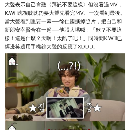
大聲表示自己會聽〈拜託不要這樣〉但沒看過MV，
K.Will虎視眈眈(?)要大聲先看完MV、一次看到最後。
當大聲看到重要一幕──徐仁國撕掉照片，把自己和
新郎安宰賢合在一起──他張大嘴喊：「欸？不要這
樣！這是什麼？天啊！太酷了吧！」同時間K.Will已
經邊笑邊用手機錄大聲的反應了XDDD。