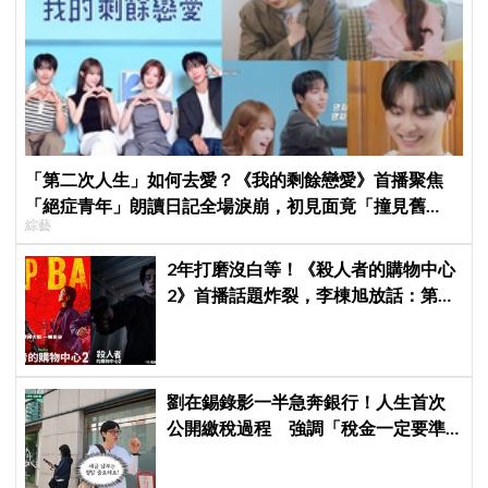
「第二次人生」如何去愛？《我的剩餘戀愛》首播聚焦
「絕症青年」朗讀日記全場淚崩，初見面竟「撞見舊
綜藝
識」！
2年打磨沒白等！《殺人者的購物中心
2》首播話題炸裂，李棟旭放話：第三
季找我，我就拍
劉在錫錄影一半急奔銀行！人生首次
公開繳稅過程 強調「稅金一定要準
時繳」