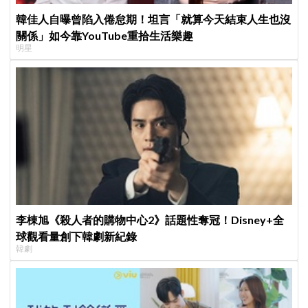
韓佳人自曝曾陷入倦怠期！坦言「就算今天結束人生也沒
關係」如今靠YouTube重拾生活樂趣
明星
李棟旭《殺人者的購物中心2》話題性奪冠！Disney+全
球觀看量創下韓劇新紀錄
韓劇