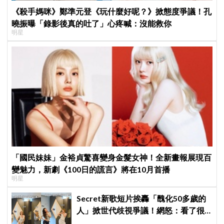
《殺手媽咪》鄭準元登《玩什麼好呢？》掀態度爭議！孔
曉振曝「錄影後真的吐了」心疼喊：沒能救你
明星
「國民妹妹」金裕貞驚喜變身金髮女神！全新畫報展現百
變魅力，新劇《100日的謊言》將在10月首播
明星
Secret新歌短片挨轟「醜化50多歲的
人」掀世代歧視爭議！網怒：看了很
不舒服