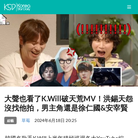
大聲也看了K.Will破天荒MV！洪錫天怨
沒找他拍，男主角還是徐仁國&安宰賢
草莓
2024年6月18日 20:25
綜藝