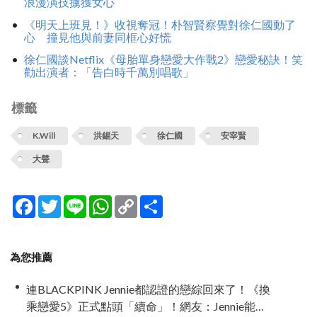
浪漫演技擄獲女心
《明天上班見！》收視奪冠！朴智賢察覺對徐仁國動了
心 撞見他與前妻同框心好慌
徐仁國談Netflix《母胎單身戀愛大作戰2》戀愛秘訣！笑
勸出演者：「告白時千萬別唱歌」
標籤
K.Will
洪錫天
徐仁國
安宰賢
大聲
Facebook
Twitter
Line
WhatsApp
Copy
分
Link
享
為您推薦
連BLACKPINK Jennie都認證的戀綜回來了！《換
乘戀愛5》正式點頭「續命」！網友：Jennie能不