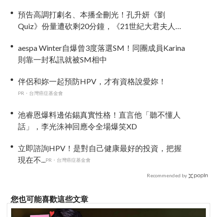
能當固定班底
預告高調打劇名、本播全刪光！孔升妍《劉
Quiz》份量遭砍剩20分鐘，《21世紀大君夫人》
6字憑空消失
aespa Winter自爆曾3度落選SM！同團成員Karina
則靠一封私訊就被SM相中
伴侶和妳一起預防HPV，才有資格說愛妳！
PR・台灣癌症基金會
池睿恩爆料邊佑錫真實性格！直言他「聽不懂人
話」，李光洙神回應令全場爆笑XD
立即諮詢HPV！是對自己健康最好的投資，把握
現在不...
PR・台灣癌症基金會
Recommended by
您也可能喜歡這些文章