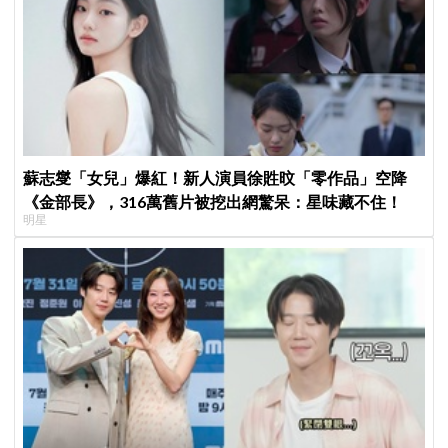
蘇志燮「女兒」爆紅！新人演員徐貹旼「零作品」空降
《金部長》，316萬舊片被挖出網驚呆：星味藏不住！
明星