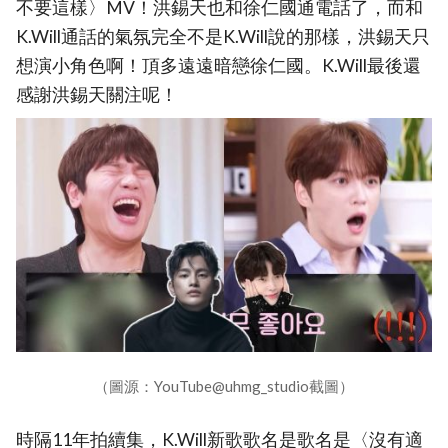
不要這樣〉MV！洪錫天也和徐仁國通電話了，而和
K.Will通話的氣氛完全不是K.Will說的那樣，洪錫天只
想演小角色啊！頂多遠遠暗戀徐仁國。K.Will最後還
感謝洪錫天關注呢！
（圖源：YouTube@uhmg_studio截圖）
時隔11年拍續集，K.Will新歌歌名是歌名是〈沒有適