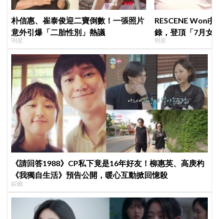
朴信惠、崔泰俊迎二寶倒數！一張照片
RESCENE Won
意外引爆「二胎性別」熱議
錄，登頂「7月女
明星
明星
榜」！魔性迷因「
傳、逆襲Melon第
《請回答1988》CP私下竟是16年好友！柳惠英、高庚杓
《我獨自生活》預告公開，暖心互動掀回憶殺
綜藝