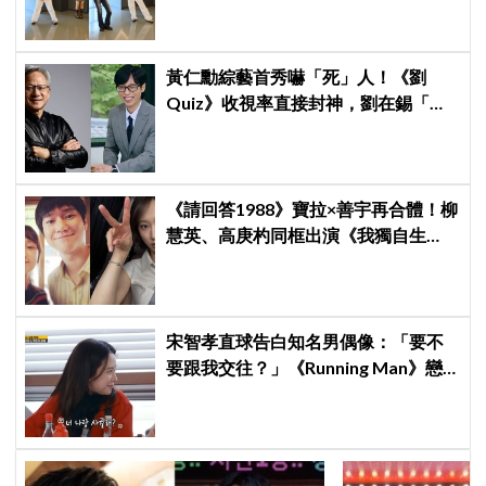
黃仁勳綜藝首秀嚇「死」人！《劉
Quiz》收視率直接封神，劉在錫「MC
冠軍」果然有料
《請回答1988》寶拉×善宇再合體！柳
慧英、高庚杓同框出演《我獨自生
活》，戲裡夫妻戲外也有特別緣分
宋智孝直球告白知名男偶像：「要不
要跟我交往？」《Running Man》戀
愛線全面大爆發