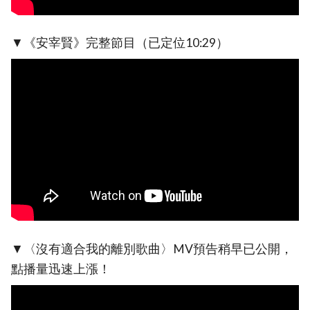
▼《安宰賢》完整節目（已定位10:29）
▼〈沒有適合我的離別歌曲〉MV預告稍早已公開，
點播量迅速上漲！