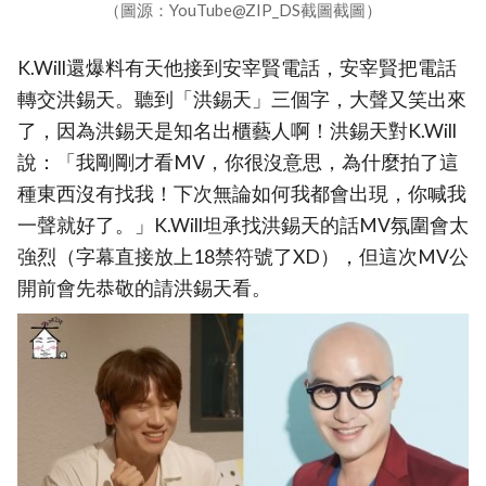
（圖源：YouTube@ZIP_DS截圖截圖）
K.Will還爆料有天他接到安宰賢電話，安宰賢把電話
轉交洪錫天。聽到「洪錫天」三個字，大聲又笑出來
了，因為洪錫天是知名出櫃藝人啊！洪錫天對K.Will
說：「我剛剛才看MV，你很沒意思，為什麼拍了這
種東西沒有找我！下次無論如何我都會出現，你喊我
一聲就好了。」K.Will坦承找洪錫天的話MV氛圍會太
強烈（字幕直接放上18禁符號了XD），但這次MV公
開前會先恭敬的請洪錫天看。