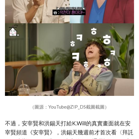
（圖源：YouTube@ZIP_DS截圖截圖）
不過，安宰賢和洪錫天打給K.Will的真實畫面就在安
宰賢頻道《安宰賢》，洪錫天幾週前才首次看〈拜託