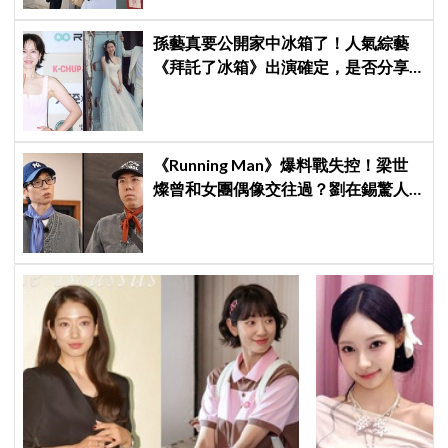
孫藝真要公開家中冰箱了！人氣綜藝
《拜託了冰箱》出演確定，是否分享
與玄彬婚後日常掀期待
《Running Man》爆料戰失控！梁世
燦曾和女團偶像交往過？劉在錫驚人
提問讓他「精神崩潰」