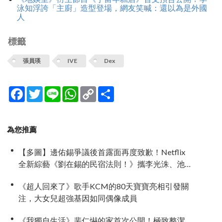
泳知浮誇「主廚」造型登場，網友笑喊：還以為是外國
人
標籤
張員瑛
IVE
Dex
Facebook
Twitter
Line
WhatsApp
Copy
分
Link
享
為您推薦
【多圖】邊佑錫爭議後首露面再度致歉！Netflix
全新綜藝《劉在錫的民宿法則！》攜李光洙、池
睿恩5/26一起瘋狂逃離現實
《超人回來了》歌手KCM的80天寶寶亮相引發關
注，大女兒超強基因如同偶像成員
《我獨自生活》裴仁爀的家首次公開！極致整潔