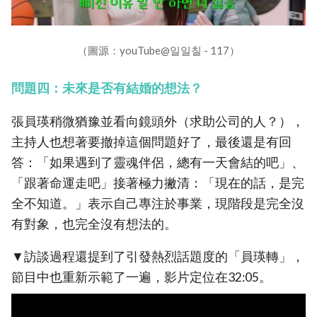
（圖源：youTube@일일칠 - 117）
問題四：未來是否有結婚的想法？
張員瑛稍微猶豫並看向鏡頭外（求助公司的人？），
主持人也想著要撤掉這個問題好了，最後還是有回
答：「如果遇到了靈魂伴侶，總有一天會結的吧」、
「跟著命運走吧」接著極力撇清：「現在的話，是完
全不知道。」表示自己專注於事業，現階段是完全沒
有對象，也完全沒有想法的。
▼訪談過程還提到了引發熱烈話題度的「員瑛轉」，
節目中也重新示範了一遍，影片定位在32:05。