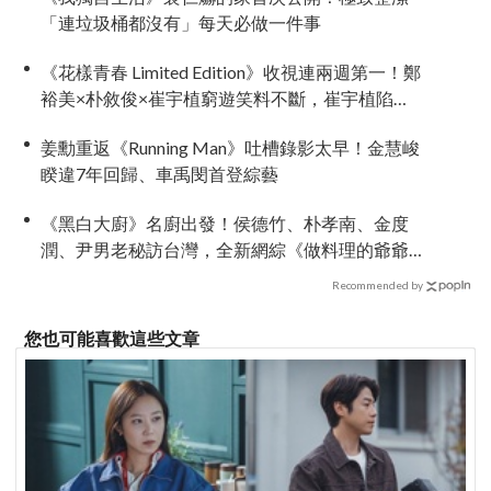
「連垃圾桶都沒有」每天必做一件事
《花樣青春 Limited Edition》收視連兩週第一！鄭
裕美×朴敘俊×崔宇植窮遊笑料不斷，崔宇植陷
「內褲危機」直喊：可以出賣靈魂
姜勳重返《Running Man》吐槽錄影太早！金慧峻
睽違7年回歸、車禹閔首登綜藝
《黑白大廚》名廚出發！侯德竹、朴孝南、金度
潤、尹男老秘訪台灣，全新網綜《做料理的爺爺
們》4 月首播
Recommended by
您也可能喜歡這些文章