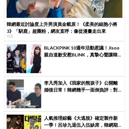
韓網最近討論度上升男演員金載原！《柔美的細胞小將
3》「馴鹿」超圈粉，網友直呼：像從漫畫走出來
明星
BLACKPINK 10週年活動惹議！Jisoo
親自道歉安慰BLINK，真摯心聲讓韓
網直呼：「看了心裡好暖」
李凡秀加入《我家的熊孩子》公開離
婚後日常！韓網幾乎一面倒負評：對
離婚男不感興趣、節目可以廢了
人氣推理綜藝《大逃脫》確定製作新
一季！呂珍九退伍入伍缺席，韓網期