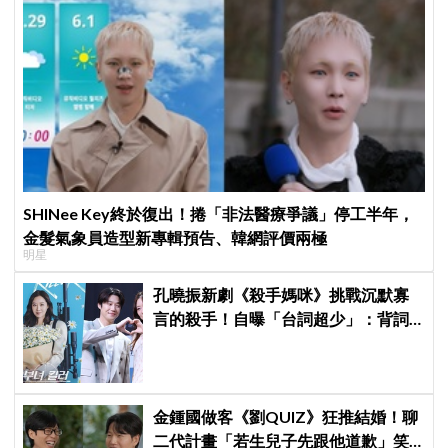
SHINee Key終於復出！捲「非法醫療爭議」停工半年，
金髮氣象員造型新專輯預告、韓網評價兩極
明星
孔曉振新劇《殺手媽咪》挑戰沉默寡
言的殺手！自曝「台詞超少」：背詞
壓力小很多XD
金鍾國做客《劉QUIZ》狂推結婚！聊
二代計畫「若生兒子先跟他道歉」笑