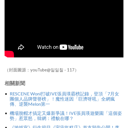
（封面圖源：youTube@일일칠 - 117）
相關新聞
RESCENE Woni打破IVE張員瑛霸榜記錄，登頂「7月女
團個人品牌聲譽榜」！魔性迷因「巨濟呀吼」全網瘋
傳、逆襲Melon第一
機場脫帽才搞定又爆新爭議！IVE張員瑛遊樂園「這個姿
勢」惹眾怒，韓網：禮貌在哪？
《地娛室》衍生節目《宇宙年糕店》首支預告公開！李