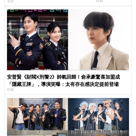
電影
韓劇
美女CEO
＋豪華主演陣容讓
安普賢《財閥X刑警2》帥氣回歸！俞承豪驚喜加盟成
「隱藏王牌」，導演笑曝：太有存在感決定提前登場
韓劇