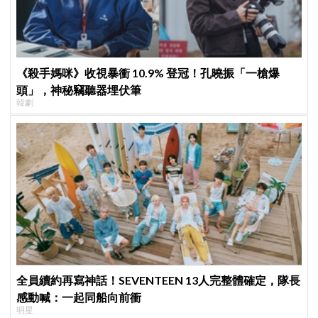
《殺手媽咪》收視暴衝 10.9% 登冠！孔曉振「一槍爆
頭」，神秘竊聽器埋伏筆
韓劇
全員續約再寫神話！SEVENTEEN 13人完整體確定，隊長
感動喊：一起同船向前衝
明星