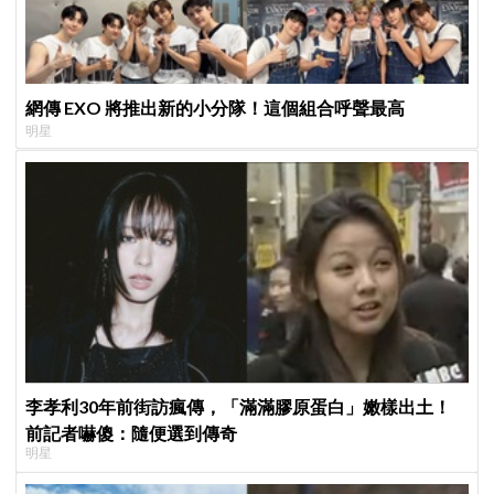
網傳 EXO 將推出新的小分隊！這個組合呼聲最高
明星
李孝利30年前街訪瘋傳，「滿滿膠原蛋白」嫩樣出土！
前記者嚇傻：隨便選到傳奇
明星