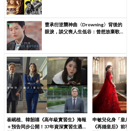
待「元老成員」回歸
曹承衍逆襲神曲〈Drowning〉背後的
眼淚，談父喪人生低谷：曾想放棄歌
手夢，感覺自己只剩下空殼
崔岷植、韓韶禧《高年級實習生》海報
申敏兒化身「皇后」
＋預告同步公開！37年資深實習生遇上
《再婚皇后》前導