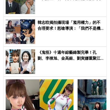
瘋網
韓志旼揭拍攝現場「濫用權力」的不
合理要求！怒嗆導演：「我們不是機
器」差點退出演藝圈
《鬼怪》十週年綜藝錄製完畢！孔
劉、李棟旭、金高銀、劉寅娜重聚江
陵，展開兩天一夜回憶之旅