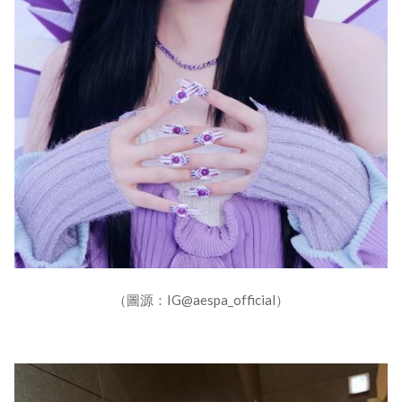
（圖源：IG@aespa_official）