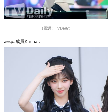
（圖源：TVDaily）
aespa成員Karina：