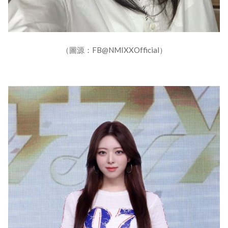
（圖源：FB@NMIXXOfficial）