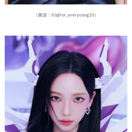
（圖源：IG@for_everyoung10）