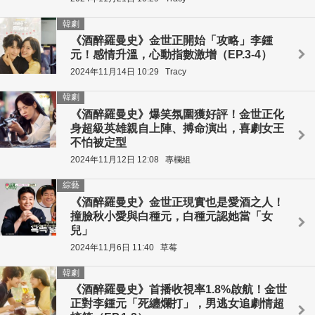
韓劇
《酒醉羅曼史》金世正開始「攻略」李鍾
元！感情升溫，心動指數激增（EP.3-4）
2024年11月14日 10:29
Tracy
韓劇
《酒醉羅曼史》爆笑氛圍獲好評！金世正化
身超級英雄親自上陣、搏命演出，喜劇女王
不怕被定型
2024年11月12日 12:08
專欄組
綜藝
《酒醉羅曼史》金世正現實也是愛酒之人！
撞臉秋小愛與白種元，白種元認她當「女
兒」
2024年11月6日 11:40
草莓
韓劇
《酒醉羅曼史》首播收視率1.8%啟航！金世
正對李鍾元「死纏爛打」，男逃女追劇情超