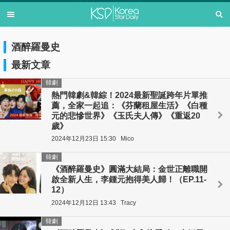
酒醉羅曼史
最新文章
韓劇
熱門韓劇&韓綜！2024最新聖誕跨年片單推
薦，全家一起追：《芬蘭租屋生活》《白種
元的悲慘世界》《玉氏夫人傳》《重返20
歲》
2024年12月23日 15:30
Mico
韓劇
《酒醉羅曼史》圓滿大結局：金世正離職開
啟全新人生，李鍾元抱得美人歸！（EP.11-
12）
2024年12月12日 13:43
Tracy
韓劇