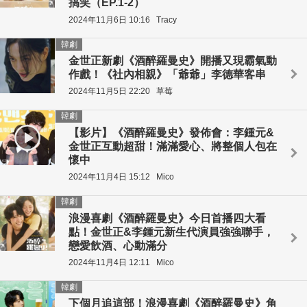
搞笑（EP.1-2）
2024年11月6日 10:16
Tracy
韓劇
金世正新劇《酒醉羅曼史》開播又現霸氣動
作戲！《社內相親》「爺爺」李德華客串
2024年11月5日 22:20
草莓
韓劇
【影片】《酒醉羅曼史》發佈會：李鍾元&
金世正互動超甜！滿滿愛心、將整個人包在
懷中
2024年11月4日 15:12
Mico
韓劇
浪漫喜劇《酒醉羅曼史》今日首播四大看
點！金世正&李鍾元新生代演員強強聯手，
戀愛飲酒、心動滿分
2024年11月4日 12:11
Mico
韓劇
下個月追這部！浪漫喜劇《酒醉羅曼史》角