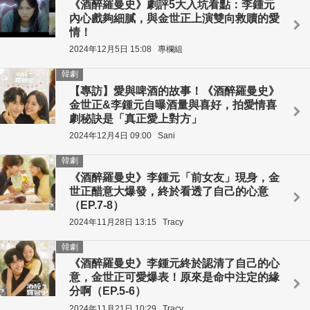
《酒醉羅曼史》劇評5大入坑看點：李鍾元
內心戲夠細膩，與金世正上演雙向救贖的愛
情！
2024年12月5日 15:08
專欄組
韓劇
【專訪】愛與啤酒的故事！《酒醉羅曼史》
金世正&李鍾元自曝酒量與喜好，拍愛情喜
劇秘訣是「真正愛上對方」
2024年12月4日 09:00
Sani
韓劇
《酒醉羅曼史》李鍾元「前女友」現身，金
世正醋意大爆發，終於看透了自己的心意
（EP.7-8）
2024年11月28日 13:15
Tracy
韓劇
《酒醉羅曼史》李鍾元終於認清了自己的心
意，金世正可愛爆表！原來是命中注定的緣
分啊（EP.5-6）
2024年11月21日 10:29
Tracy