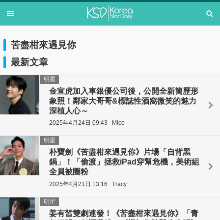
苦盡柑來遇見你
最新文章
明星
金宣虎加入車銀優公司後，公開全新簡歷形
象照！鄰家大哥哥&標誌性酒窩微笑的魅力
深植人心～
2025年4月24日 09:43
Mico
明星
朴寶劍《苦盡柑來遇見你》片場「自背黑
鍋」！「偷渡」拯救iPad穿幫危機，美術組
全員被圈粉
2025年4月21日 13:16
Tracy
明星
姜有皙雙劇連發！《苦盡柑來遇見你》「青