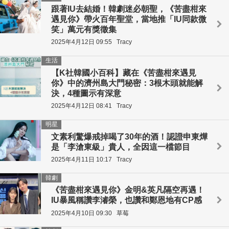
跟著IU去結婚！韓劇迷必朝聖，《苦盡柑來
遇見你》帶火百年聖堂，當地推「IU同款微
笑」萬元有獎徵集
2025年4月12日 09:55
Tracy
生活
【K社韓國小百科】藏在《苦盡柑來遇見
你》中的濟州島大門秘密：3根木頭就能解
決，4種圖示有深意
2025年4月12日 08:41
Tracy
明星
文素利驚爆戒掉喝了30年的酒！認證申東燁
是「李滄東級」貴人，全因這一檔節目
2025年4月11日 10:17
Tracy
韓劇
《苦盡柑來遇見你》金明&英凡隔空再遇！
IU暴風稱讚李濬榮，也讚和鄭恩地有CP感
2025年4月10日 09:30
草莓