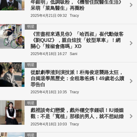
年銀明」低調吸粉，《機智住院醫生生活》
呆萌「菜鳥醫生」再圈粉
2025年4月21日 09:32
Tracy
明星
《苦盡柑來遇見你》「哈西叔」崔代勳做客
《劉QUIZ》，親自炫技「蚊型單車」！網
關心「辣椒會痛嗎」XD
2025年4月18日 16:27
Sani
明星
從默劇學渣到演技派！朴海俊逆襲路太狂，
自揭退學黑歷史：全租靠爸媽！49歲老么贖
罪告白
2025年4月18日 10:35
Tracy
明星
戲裡談奇幻戀愛，戲外穩交李鍾碩！IU婚姻
觀：不是「寬植」那樣的男人，就不想結婚
2025年4月18日 10:03
Tracy
明星