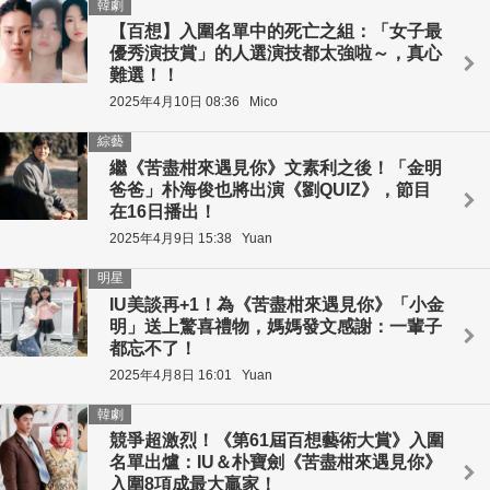
韓劇
【百想】入圍名單中的死亡之組：「女子最
優秀演技賞」的人選演技都太強啦～，真心
難選！！
2025年4月10日 08:36
Mico
綜藝
繼《苦盡柑來遇見你》文素利之後！「金明
爸爸」朴海俊也將出演《劉QUIZ》，節目
在16日播出！
2025年4月9日 15:38
Yuan
明星
IU美談再+1！為《苦盡柑來遇見你》「小金
明」送上驚喜禮物，媽媽發文感謝：一輩子
都忘不了！
2025年4月8日 16:01
Yuan
韓劇
競爭超激烈！《第61屆百想藝術大賞》入圍
名單出爐：IU＆朴寶劍《苦盡柑來遇見你》
入圍8項成最大贏家！