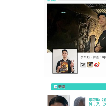
李帝勳
李帝勳（韓語：이제
新聞
李帝勳《
陣，又一次