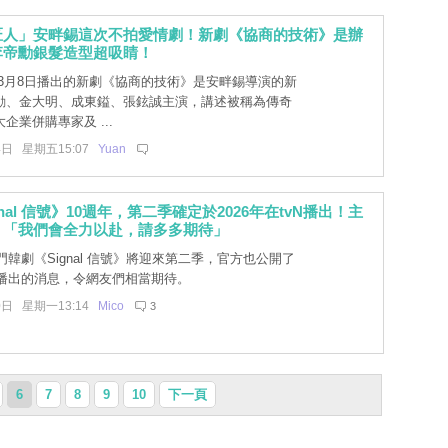
匠人」安畔錫這次不拍愛情劇！新劇《協商的技術》是辦
李帝勳銀髮造型超吸睛！
3月8日播出的新劇《協商的技術》是安畔錫導演的新
勳、金大明、成東鎰、張鉉誠主演，講述被稱為傳奇
企業併購專家及 ...
4日 星期五15:07
Yuan
nal 信號》10週年，第二季確定於2026年在tvN播出！主
：「我們會全力以赴，請多多期待」
熱門韓劇《Signal 信號》將迎來第二季，官方也公開了
年播出的消息，令網友們相當期待。
0日 星期一13:14
Mico
3
6
7
8
9
10
下一頁