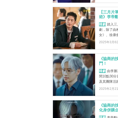
【三月片
術》李帝
韓劇
踏入三
劇，除了由朴珍
女》、徐康俊和
2025年3月6
《協商的
鬥！
韓劇
由李勝
間10點30
及其團隊活躍
2025年2月2
《協商的
化身併購
韓劇
李帝勳