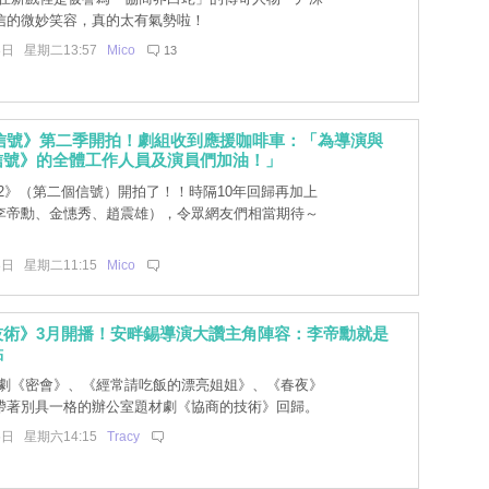
信的微妙笑容，真的太有氣勢啦！
8日 星期二13:57
Mico
13
al 信號》第二季開拍！劇組收到應援咖啡車：「為導演與
信號》的全體工作人員及演員們加油！」
2》（第二個信號）開拍了！！時隔10年回歸再加上
李帝勳、金憓秀、趙震雄），令眾網友們相當期待～
8日 星期二11:15
Mico
技術》3月開播！安畔錫導演大讚主角陣容：李帝勳就是
點
劇《密會》、《經常請吃飯的漂亮姐姐》、《春夜》
帶著別具一格的辦公室題材劇《協商的技術》回歸。
5日 星期六14:15
Tracy