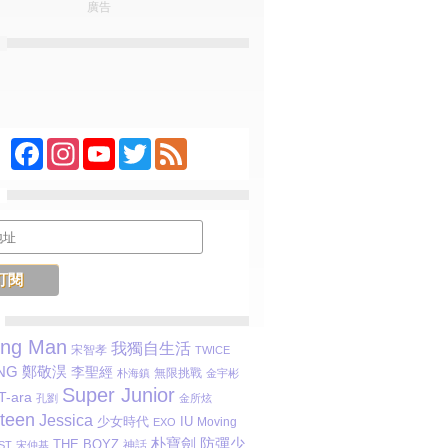
廣告
Facebook
Instagram
YouTube
Twitter
Feed
ing Man
我獨自生活
宋智孝
TWICE
NG
鄭敬淏
李聖經
無限挑戰
朴海鎮
金宇彬
Super Junior
T-ara
孔劉
金所炫
teen
Jessica
少女時代
IU
Moving
EXO
朴寶劍
防彈少
THE BOYZ
ST
宋仲基
神話