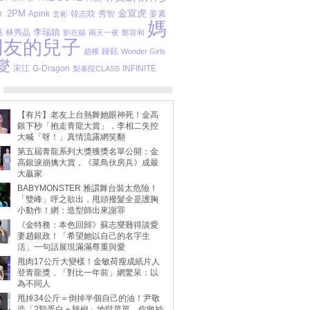
金宣虎
2PM
Apink
秀智
姜素
.
玄彬
韓志旼
媽
惠
李瑞鎮
林秀晶
劉在錫
兩天一夜
鄭容和
朋友的兒子
鐘鉉
趙權
Wonder Girls
燮
宋江
INFINITE
G-Dragon
梨泰院CLASS
【有片】老友上台熱舞她眼神死！金高
銀下秒「抱走青龍大賞」，李相二失控
大喊「呀！」真情流露網笑翻
第五屆青龍系列大獎獲獎名單公開：金
高銀淚崩擒大賞，《菜鳥伙房兵》成最
大贏家
BABYMONSTER 雅譞舞台裝太危險！
「雙峰」呼之欲出，甩頭撥髮全是護胸
小動作！網：造型師出來謝罪
《金特務：本色回歸》蘇志燮難得談愛
妻趙銀政！「希望她以自己的名字生
活」一句話展現滿滿尊重與愛
甩肉17公斤大變樣！金敏荷瘦成紙片人
登青龍獎，「對比一年前」網驚呆：以
為不同人
甩掉34公斤＝倒掉半個自己的油！尹敬
浩「2顆蛋白＋辣椒」地獄菜單，你敢抄