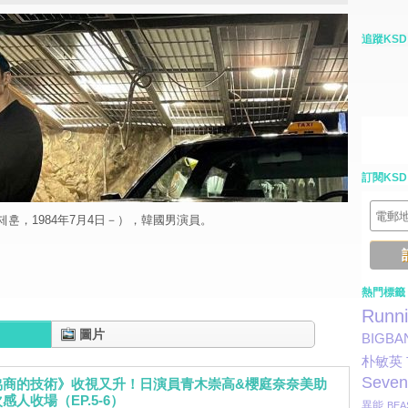
追蹤KSD
訂閱KSD
훈，1984年7月4日－），韓國男演員。
熱門標籤
Runn
圖片
BIGBA
朴敏英
Seven
協商的技術》收視又升！日演員青木崇高&櫻庭奈奈美助
感人收場（EP.5-6）
異能
BEA