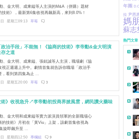
年團
勳、金大明、成東鎰等人主演的M&A（併購）題材
D.O
技術》，最新第6集收視再飆新高，來到8.0%！
尹恩
拉
媽
6日 星期三09:13
草莓
蘇志
熱門文章
「政治手段」不能無！《協商的技術》李帝勳&金大明演
生存之道
勳、金大明、成東鎰、張鉉誠等人主演，職場劇《協
收視正週週上升中。劇情首集就告訴你職場「政治手
，看到第四集為止 ...
1日 星期五20:00
草莓
3
技術》收視急升↗李帝勳初投商界掀風雲，網民讚火藥味
勳、金大明和成東鎰等實力派演員領軍的全新職場心
商的技術》月初在「黃Viu」上架，該劇首集收視為
集旋即飆升至 ...
0日 星期四12:50
專欄組
9