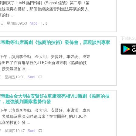
回來了！tvN 熱門韓劇《Signal 信號》第二季《第
無線電再次響起，那個曾經說痛苦到無法再演的男人
好 ...
3日 星期四09:53
Mico
5
下載KSD
李帝勳等出席新劇《協商的技術》發佈會，展現談判專家
日下午，演員李帝勳、金大明、安賢好、車強玧、成東
等出席了在首爾舉行的JTBC全新週末劇《協商的技
接受媒體拍照 ...
日 星期五19:01
Sani
帝勳&金大明&安賢好&車康潤亮相VIU新劇《協商的技
會，超強談判團隊蓄勢待發
日下午，演員李帝勳、金大明、安賢好、車康潤、成東
、吳萬錫及導演安畔錫出席了在首爾舉行的JTBC全
商的技術》發 ...
日 星期四19:47
Sani