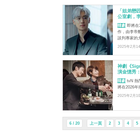
「姐弟戀
公室劇，
韓劇
即將在
作，由李帝
談判專家的大
2025年2月1
神劇《Sig
演金憓秀
韓劇
tvN 
將在2026
2025年2月1
6 / 20
上一頁
2
3
4
5