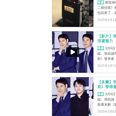
韓劇
那部神劇
二個信號》
也回來了，真的
2025年3月1
【影片】
深邃魅力
韓劇
3月6
鎰、張鉉誠
術》發表會，
2025年3月7
【多圖】李
術》發佈
韓劇
3月6
鎰、張鉉誠
新週末劇《協
2025年3月6