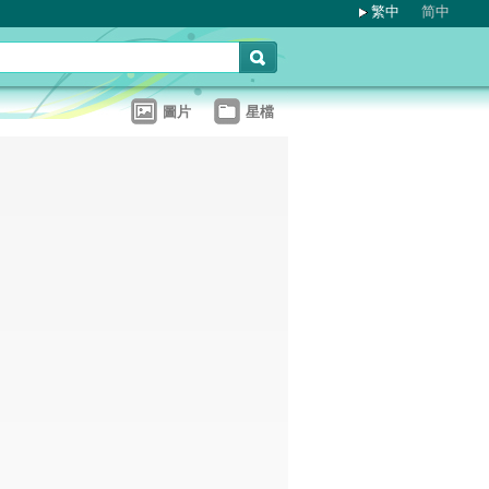
繁中
简中
圖片
星檔