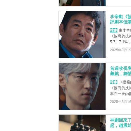
李帝勳《協
評劇本佳製作
韓劇
由李帝
《協商的技
5.7、7.1%
2025年3月1
首週收視
飆戲，劇情
韓劇
《模範
《協商的技
率在一天內
2025年3月1
神劇回來了
起，趙震