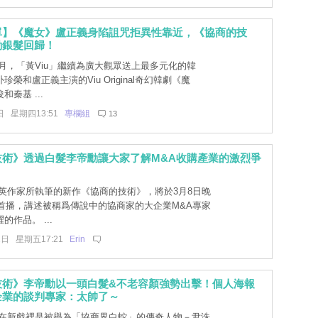
單】《魔女》盧正義身陷詛咒拒異性靠近，《協商的技
勳銀髮回歸！
月，「黃Viu」繼續為廣大觀眾送上最多元化的韓
榮和盧正義主演的Viu Original奇幻韓劇《魔
秦基 ...
日 星期四13:51
專欄組
13
技術》透過白髮李帝勳讓大家了解M&A收購產業的激烈爭
英作家所執筆的新作《協商的技術》，將於3月8日晚
分首播，講述被稱爲傳說中的協商家的大企業M&A專家
的作品。 ...
1日 星期五17:21
Erin
技術》李帝勳以一頭白髮&不老容顏強勢出擊！個人海報
企業的談判專家：太帥了～
在新戲裡是被譽為「協商界白蛇」的傳奇人物－尹洙