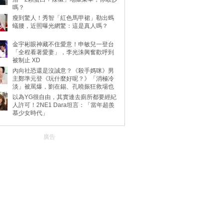
嗎？
瘦到驚人！秀智「紅色馬甲裙」勒出螞
蟻腰，近照曝光網驚：這是真人嗎？
金宇彬眼神藏不住愛意！申敏兒一登台
「全程看著愛妻」，李光洙興奮歡呼到
被制止 XD
內向社恐還是沒誠意？《殺手媽咪》男
主鄭準元登《玩什麼好呢？》「消極冷
淡」被罵爆，劉在錫、孔曉振狂救場也
不動
以為YG很自由，其實連去廁所都要經紀
人許可！2NE1 Dara坦言：「當年超羨
慕少女時代」
廣告