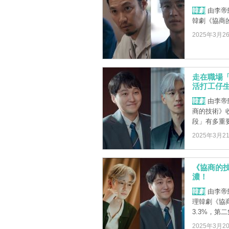
韓劇
由李帝
韓劇《協商的
2025年3月2
走在職場
活打工仔
韓劇
由李帝
商的技術》
段」有多重要
2025年3月2
《協商的
濃！
韓劇
由李帝
理韓劇《協
3.3%，第二
2025年3月2