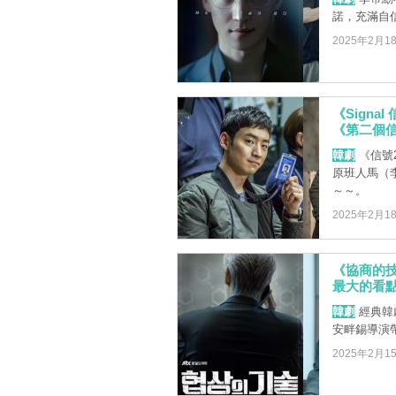
諾，充滿自
2025年2月1
《Sign
《第二個
韓劇
《信號
原班人馬（
～～。
2025年2月1
《協商的
最大的看
韓劇
經典韓
安畔錫導演
2025年2月1