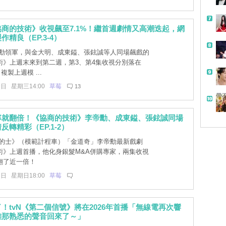
商的技術》收視飆至7.1%！繼首週劇情又高潮迭起，網
精良（EP.3-4）
勳領軍，與金大明、成東鎰、張鉉誠等人同場飆戲的
術》上週末來到第二週，第3、第4集收視分別落在
，複製上週模 ...
9日 星期三14:00
草莓
13
帶
率就翻倍！《協商的技術》李帝勳、成東鎰、張鉉誠同場
反轉精彩（EP.1-2）
的士》（模範計程車）「金道奇」李帝勳最新戲劇
術》上週首播，他化身銀髮M&A併購專家，兩集收視
翻了近一倍！
6日 星期日18:00
草莓
！tvN《第二個信號》將在2026年首播「無線電再次響
雄那熟悉的聲音回來了～」