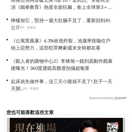
演《鐵拳教育》熱度全面狂飆，衝上全球第3＋橫
掃25國及地區冠軍
檸檬加它，堅持一週大肚腩不見了，重新回到45
公斤
PR・新素簡
《公寓黑風暴》6.3%收視炸裂，池晟率怪咖住戶
槓上惡勢力，這部犯罪爽劇週末全韓都在看
《殺人者的購物中心2》李棟旭一鏡到底動作戲幕
後曝光！360度運鏡高難度拍攝超敬業
起床就先做件事，沒三天小腹就不見了! 肚子一天
天變...
PR・新素簡
Recommended by
您也可能喜歡這些文章