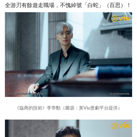
全游刃有餘遊走職場，不愧綽號「白蛇」（百思）！
《協商的技術》李帝勳（圖源：黃Viu煲劇平台提供）