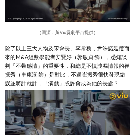
（圖源：黃Viu煲劇平台提供）
除了以上三大人物及宋會長、李常務，尹洙諾延攬而
來的M&A組數學能者安賢好（郭敏貞 飾），悉知談
判「不帶感情」的重要性，和總是不慎洩漏情報的崔
振秀（車康潤 飾）是對比，不過崔振秀很快發現錯
誤並將計就計，「演戲」或許會成為他的長處？