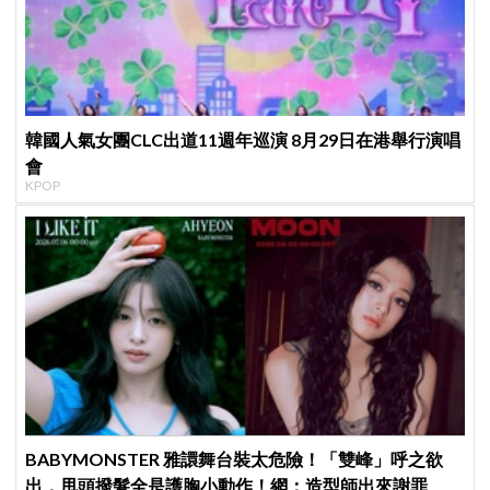
韓國人氣女團CLC出道11週年巡演 8月29日在港舉行演唱
會
KPOP
BABYMONSTER 雅譞舞台裝太危險！「雙峰」呼之欲
出，甩頭撥髮全是護胸小動作！網：造型師出來謝罪