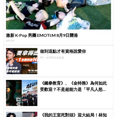
激新 K-Pop 男團 EMOTI:M 8月9日襲港
KPOP
做到這點才有資格說愛你
PR・台灣癌症基金會
《鐵拳教育》、《金特務》為何如此
受歡迎？不是超能力是「平凡人怒
了」，韓網暴動：這才是我想要的結
局！
《我的王室死對頭》迎大結局！林知