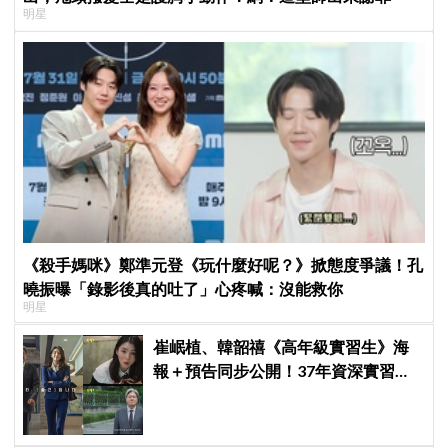
明星
《殺手媽咪》鄭準元登《玩什麼好呢？》掀態度爭議！孔
曉振曝「錄影後真的吐了」心疼喊：沒能救你
明星
崔岷植、韓韶禧《高年級實習生》海
報＋預告同步公開！37年資深實習生
遇上美女CEO