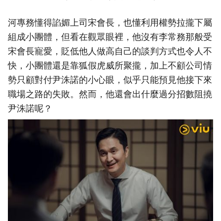
河專務懂得諂媚上司宋會長，也懂利用權勢拉攏下屬
組成小團體，但看在觀眾眼裡，他沒有李常務那般受
宋會長寵愛，貶低他人做高自己的談判方式也令人不
快，小團體還是靠狐假虎威所聚攏，加上不顧公司情
勢只顧對付尹洙諾的小心眼，似乎只能預見他接下來
職場之路的失敗。然而，他還會出什麼過分招數阻撓
尹洙諾呢？