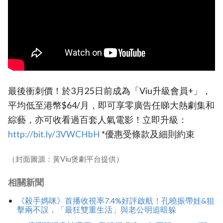
最後衝刺價！於3月25日前成為「Viu升級會員+」，
平均低至港幣$64/月，即可享零廣告任睇大熱劇集和
綜藝，亦可收看過百套人氣電影！立即升級：
http://bit.ly/3VWCHbH
*優惠受條款及細則約束
（封面圖源：黃Viu煲劇平台提供）
相關新聞
《殺手媽咪》首播收視率7.4%好評啟航！孔曉振帶娃&狙
擊兩不誤，「最狂雙重生活」與老公明追暗躲