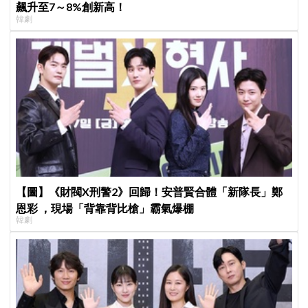
飆升至7～8%創新高！
韓劇
【圖】《財閥X刑警2》回歸！安普賢合體「新隊長」鄭
恩彩 ，現場「背靠背比槍」霸氣爆棚
韓劇