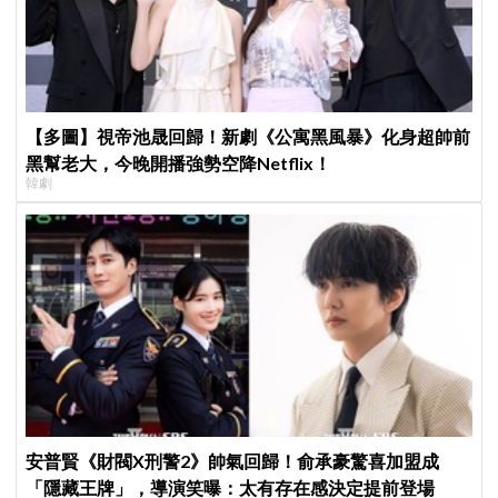
【多圖】視帝池晟回歸！新劇《公寓黑風暴》化身超帥前
黑幫老大，今晚開播強勢空降Netflix！
韓劇
安普賢《財閥X刑警2》帥氣回歸！俞承豪驚喜加盟成
「隱藏王牌」，導演笑曝：太有存在感決定提前登場