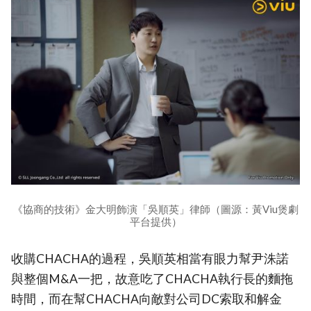
《協商的技術》金大明飾演「吳順英」律師（圖源：黃Viu煲劇
平台提供）
收購CHACHA的過程，吳順英相當有眼力幫尹洙諾
與整個M&A一把，故意吃了CHACHA執行長的麵拖
時間，而在幫CHACHA向敵對公司DC索取和解金