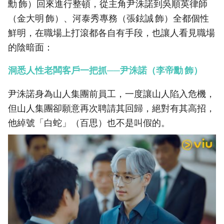
勳 飾）回來進行整頓，從主角尹洙諾到吳順英律師
（金大明 飾）、河泰秀專務（張鉉誠 飾）全都個性
鮮明，在職場上打滾都各自有手段，也讓人看見職場
的陰暗面：
洞悉人性老闆客戶一把抓──尹洙諾（李帝勳 飾）
尹洙諾身為山人集團前員工，一度讓山人陷入危機，
但山人集團卻願意再次聘請其回歸，絕對有其高招，
他綽號「白蛇」（百思）也不是叫假的。