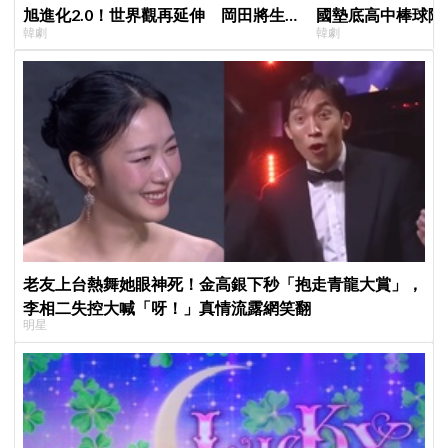
旭進化2.0！世界觀再延伸 岡田將生
國墊底高中棒球隊
韓劇
韓劇
登場竟殺了「他」
劇
老友上台熱舞她眼神死！金高銀下秒「抱走青龍大賞」，
李相二失控大喊「呀！」真情流露網笑翻
明星