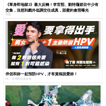
《單身即地獄3》最大反轉！李官熙、劉恃蘟節目中少有
交集，沒想到戲外低調交往成真，甜蜜約會照曝光
明星
伴侶和妳一起預防HPV，才有資格說愛妳！
PR・台灣癌症基金會