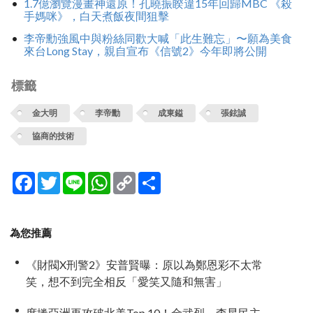
1.7億瀏覽漫畫神還原！孔曉振睽違15年回歸MBC 《殺
手媽咪》，白天煮飯夜間狙擊
李帝勳強風中與粉絲同歡大喊「此生難忘」〜願為美食
來台Long Stay，親自宣布《信號2》今年即將公開
標籤
金大明
李帝勳
成東鎰
張鉉誠
協商的技術
Facebook
Twitter
Line
WhatsApp
Copy
分
Link
享
為您推薦
《財閥X刑警2》安普賢曝：原以為鄭恩彩不太常
笑，想不到完全相反「愛笑又隨和無害」
席捲亞洲再攻破北美Top 10！金武烈、李星民主