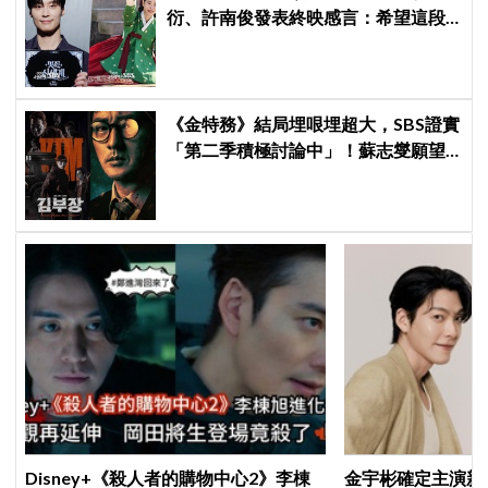
衍、許南俊發表終映感言：希望這段
幸福時光不要結束
《金特務》結局埋哏埋超大，SBS證實
「第二季積極討論中」！蘇志燮願望
要成真啦
Disney+《殺人者的購物中心2》李棟
金宇彬確定主演新