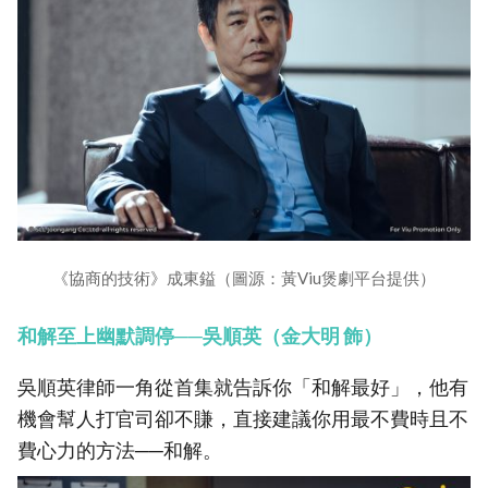
《協商的技術》成東鎰（圖源：黃Viu煲劇平台提供）
和解至上幽默調停──吳順英（金大明 飾）
吳順英律師一角從首集就告訴你「和解最好」，他有
機會幫人打官司卻不賺，直接建議你用最不費時且不
費心力的方法──和解。