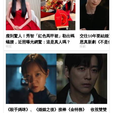
瘦到驚人！秀智「紅色馬甲裙」勒出螞
交往10年要結婚
蟻腰，近照曝光網驚：這是真人嗎？
恩真新劇《不是你
明星
韓劇
光，9月12日首播
《殺手媽咪》、《婚姻之後》接棒《金特務》 收視雙雙