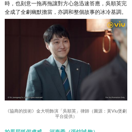
時，也刻意一拖再拖讓對方心急迅速答應，吳順英完
全成了全劇幽默擔當，亦調和整個故事的冰冷基調。
《協商的技術》金大明飾演「吳順英」律師（圖源：黃Viu煲劇
平台提供）
拍馬屁狐假虎威──河泰秀（張鉉誠 飾）