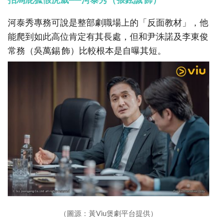
河泰秀專務可說是整部劇職場上的「反面教材」，他
能爬到如此高位肯定有其長處，但和尹洙諾及李東俊
常務（吳萬錫 飾）比較根本是自曝其短。
（圖源：黃Viu煲劇平台提供）