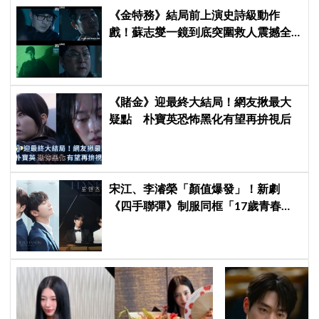
《金特務》結局前上演史詩級動作
戲！蘇志燮一鏡到底突圍救人震撼全
場
《賭金》迎最終大結局！網友揪最大
疑點 朴寶英恐怖黑化有望再拚視后
宋江、李濬榮「顏值爆發」！新劇
《四手聯彈》制服同框「17歲青春神
顏」掀期待