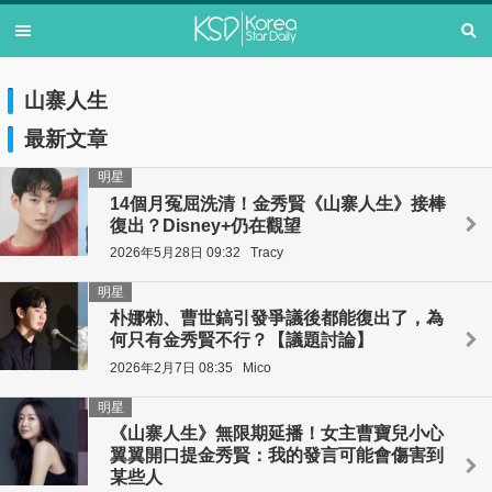
山寨人生
最新文章
明星
14個月冤屈洗清！金秀賢《山寨人生》接棒
復出？Disney+仍在觀望
2026年5月28日 09:32
Tracy
明星
朴娜勑、曹世鎬引發爭議後都能復出了，為
何只有金秀賢不行？【議題討論】
2026年2月7日 08:35
Mico
明星
《山寨人生》無限期延播！女主曹寶兒小心
翼翼開口提金秀賢：我的發言可能會傷害到
某些人