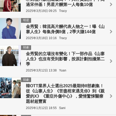
過宋仲基！男星片酬第一人每集10億
2025年3月19日 09:25
Tracy
明星
金秀賢：韓流高片酬代表人物之一！曝《山
寨人生》每集身價8億，2季大賺144億
2025年3月18日 10:16
Tracy
韓劇
金秀賢的立場沒有變化！下一部作品《山寨
人生》也沒有受到影響，按原計劃拍攝第二
季
2025年3月12日 13:38
Yuan
韓劇
韓OTT業界人士選出2025最期待8部劇集！
從《山寨人生》《苦盡柑來遇見你》到《親
愛的X》《重症外傷中心》，愛情驚悚醫療
題材超豐富
2025年1月12日 18:55
Sani