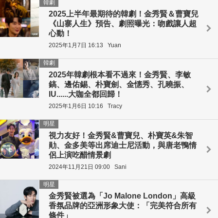
韓劇
2025上半年最期待的韓劇！金秀賢＆曹寶兒
《山寨人生》預告、劇照曝光：吻戲讓人超
心動！
2025年1月7日 16:13
Yuan
韓劇
2025年韓劇根本看不過來！金秀賢、李敏
鎬、邊佑錫、朴寶劍、金憓秀、孔曉振、
IU......大咖全都回歸！
2025年1月6日 10:16
Tracy
明星
視力友好！金秀賢&曹寶兒、朴寶英&朱智
勛、金多美等出席迪士尼活動，與唐老鴨情
侶上演吃醋情景劇
2024年11月21日 09:00
Sani
明星
金秀賢被選為「Jo Malone London」高級
香氛品牌的亞洲形象大使：「完美符合所有
條件」