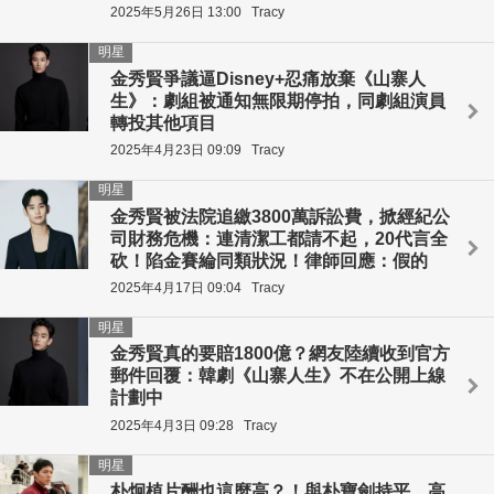
2025年5月26日 13:00
Tracy
明星
金秀賢爭議逼Disney+忍痛放棄《山寨人
生》：劇組被通知無限期停拍，同劇組演員
轉投其他項目
2025年4月23日 09:09
Tracy
明星
金秀賢被法院追繳3800萬訴訟費，掀經紀公
司財務危機：連清潔工都請不起，20代言全
砍！陷金賽綸同類狀況！律師回應：假的
2025年4月17日 09:04
Tracy
明星
金秀賢真的要賠1800億？網友陸續收到官方
郵件回覆：韓劇《山寨人生》不在公開上線
計劃中
2025年4月3日 09:28
Tracy
明星
朴炯植片酬也這麼高？！與朴寶劍持平，高