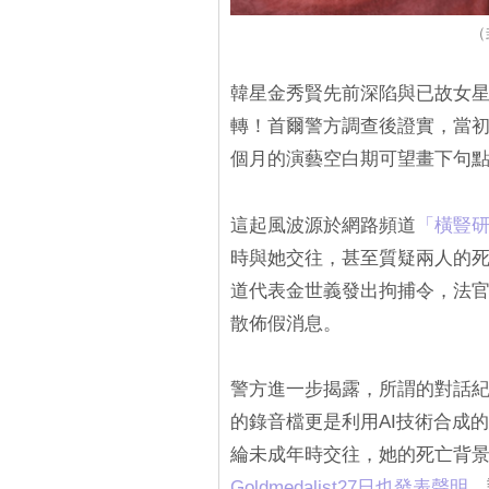
（
韓星金秀賢先前深陷與已故女
轉！首爾警方調查後證實，當初
個月的演藝空白期可望畫下句
這起風波源於網路頻道
「橫豎
時與她交往，甚至質疑兩人的死
道代表金世義發出拘捕令，法
散佈假消息。
警方進一步揭露，所謂的對話紀
的錄音檔更是利用AI技術合成
綸未成年時交往，她的死亡背
Goldmedalist27日也發表聲明
，