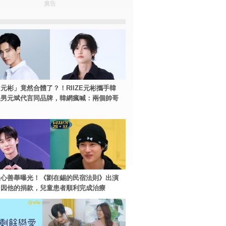
廣告
元彬」竟然合體了？！RIIZE元彬攜手韓
美男元斌代言同品牌，韓網瘋喊：兩個帥哥
暖心善舉曝光！《劉在錫的民宿法則》出演
：因他的捐款，兒童患者順利完成治療