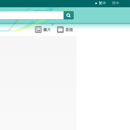
繁中
简中
圖片
星檔