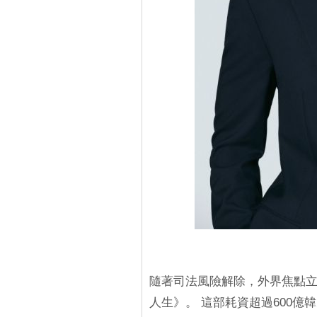
隨著司法風險解除，外界焦點立刻
人生》。 這部耗資超過600