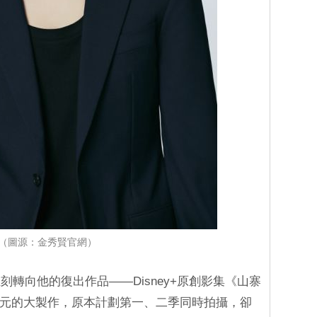
（圖源：金秀賢官網）
轉向他的復出作品——Disney+原創影集《山寨
億韓元的大製作，原本計劃第一、二季同時拍攝，卻