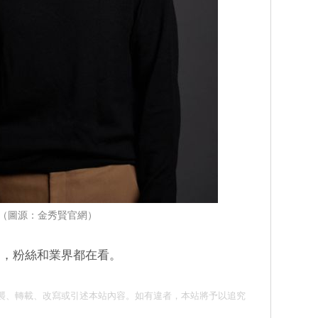
（圖源：金秀賢官網）
歸，粉絲和業界都在看。
 請勿抄襲、轉載、改寫或引述本站內容。如有違者，本站將予以追究