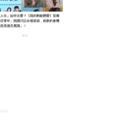
次人生」如何去愛？《我的剩餘戀愛》首播
絕症青年」朗讀日記全場淚崩，創新約會機
見面竟撞見舊識」！
廣告
 App