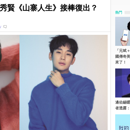
金秀賢《山寨人生》接棒復出？
熱門
y
「元斌＋
國傳奇
來了！
邊佑錫
者透露