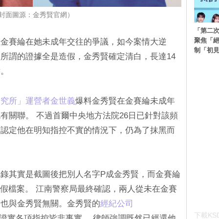
封面圖源：金秀賢官網）
「第二
聚焦「
星金賽綸在她未成年交往的爭議，如今案情大逆
制「初
所謂的證據全是造假，金秀賢確定清白，長達14
點。
研究所」運營者金世義
爆料金秀賢在金賽綸未成年
有關聯。 不過首爾中央地方法院26日已針對該頻
官認定他在明知指控不實的情況下，仍為了抹黑而
錄其實是截圖後把別人名字P成金秀賢，而金賽綸
的假檔案。 江南警察局最終確認，兩人從未在金賽
景也與金秀賢無關。金秀賢的
經紀公司
下載KSD
證實各項指控皆非事實。 律師強調既然已經還他