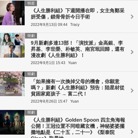
明星
《人生勝利組》下週開播在即，女主角鄭采
妍受傷，鎖骨骨折今日手術
2022年9月13日 09:44
Tracy
韓劇
9月新劇多達13部！「演技派」金高銀、李
昇基、李世榮、朴敏英、南宮珉回歸，還有
漫改劇《人生勝利組》！
2022年9月1日 15:43
Yuan
韓劇
「如果擁有一次換掉父母的機會，你願意
嗎？」新劇《人生勝利組》預告：陸星材從
貧困家庭孩子 → 富二代！
2022年8月26日 15:47
Yuan
韓劇
《人生勝利組》Golden Spoon 四主角海報
公開！王冠位置不同暗藏玄機，神秘婆婆擺
攤地點是《二十五，二十一》《梨泰院