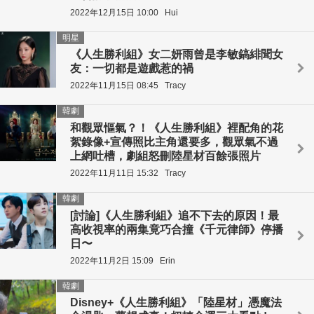
2022年12月15日 10:00
Hui
明星
《人生勝利組》女二妍雨曾是李敏鎬緋聞女
友：一切都是遊戲惹的禍
2022年11月15日 08:45
Tracy
韓劇
和觀眾慪氣？！《人生勝利組》裡配角的花
絮錄像+宣傳照比主角還要多，觀眾氣不過
上網吐槽，劇組怒刪陸星材百餘張照片
2022年11月11日 15:32
Tracy
韓劇
[討論]《人生勝利組》追不下去的原因！最
高收視率的兩集竟巧合撞《千元律師》停播
日〜
2022年11月2日 15:09
Erin
韓劇
Disney+《人生勝利組》「陸星材」憑魔法