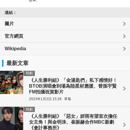
連結：
圖片
官方網頁
Wikipedia
最新文章
韓劇
《人生勝利組》「金湯匙們」私下感情好！
BTOB演唱會到場為陸星材應援、替孫宇賢
FM拍攝祝賀影片
2023年1月2日 15:28
草莓
韓劇
《人生勝利組》「惡女」妍雨有望首次擔任
女主角！與金明洙、崔振赫合作MBC新劇
《會計事務所》