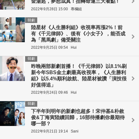
金湯匙，夢想成真！扭轉命運三大看點 !
2022年9月28日 15:00
專欄組
韓劇
陸星材《人生勝利組》收視率再漲2%！前
有《千元律師》、後有《小女子》，能否成
為「黑馬劇」備受關注
2022年9月25日 09:54
Hui
韓劇
昨晚兩部新劇首播！《千元律師》以8.1%刷
新今年SBS金土劇最高收視率，《人生勝利
組》以5.4%順利啟航、陸星材被讚「演技很
好值得追」
2022年9月24日 09:46
Hui
韓劇
下半年到明年的新劇也超多！宋仲基&朴敘
俊&丁海寅陸續回歸，16部待播劇你最期待
哪一部？
2022年9月21日 19:14
Sani