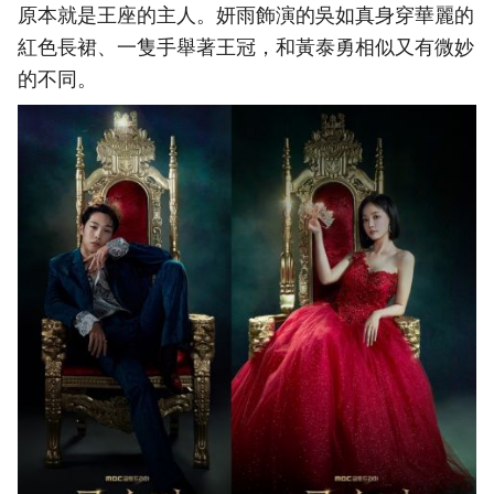
原本就是王座的主人。妍雨飾演的吳如真身穿華麗的
紅色長裙、一隻手舉著王冠，和黃泰勇相似又有微妙
的不同。