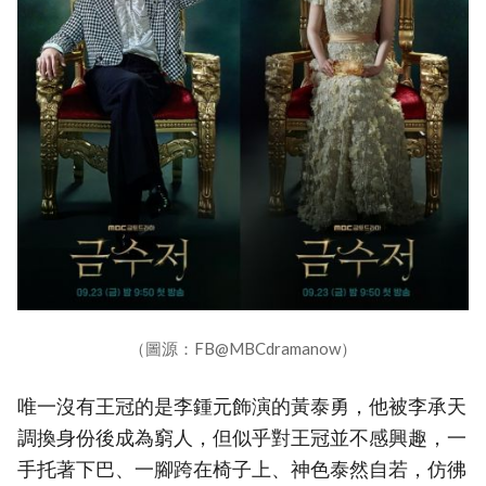
（圖源：FB@MBCdramanow）
唯一沒有王冠的是李鍾元飾演的黃泰勇，他被李承天
調換身份後成為窮人，但似乎對王冠並不感興趣，一
手托著下巴、一腳跨在椅子上、神色泰然自若，仿彿