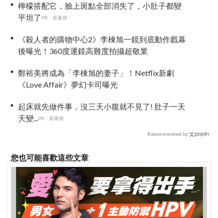
檸檬搭配它，臉上斑點全部消失了，小肚子都變
平坦了
PR・新素簡
《殺人者的購物中心2》李棟旭一鏡到底動作戲幕
後曝光！360度運鏡高難度拍攝超敬業
鄭裕美將成為「李棟旭的妻子」！Netflix新劇
《Love Affair》夢幻卡司曝光
起床就先做件事，沒三天小腹就不見了! 肚子一天
天變...
PR・新素簡
Recommended by
您也可能喜歡這些文章