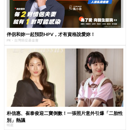
伴侶和妳一起預防HPV，才有資格說愛妳！
PR・台灣癌症基金會
朴信惠、崔泰俊迎二寶倒數！一張照片意外引爆「二胎性
別」熱議
明星