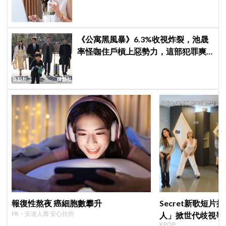
《公寓黑風暴》6.3%收視炸裂，池晟
率怪咖住戶槓上惡勢力，這部犯罪爽
劇週末全韓都在看
報復性熬夜 癌細胞數攀升
Secret新歌短片
PR・安達人壽 安心抗癌
人」掀世代歧視爭
KPOP