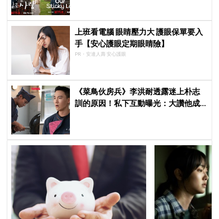
網友瘋猜結局
上班看電腦 眼睛壓力大 護眼保單要入
手【安心護眼定期眼睛險】
PR・安達人壽 安心護眼
《菜鳥伙房兵》李洪耐透露迷上朴志
訓的原因！私下互動曝光：大讚他成
熟穩重、從不喊苦