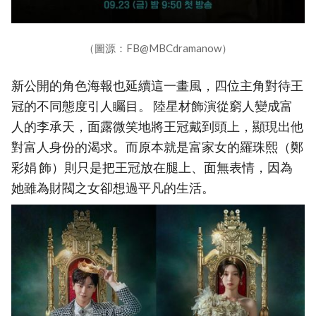
（圖源：FB@MBCdramanow）
新公開的角色海報也延續這一畫風，四位主角對待王
冠的不同態度引人矚目。 陸星材飾演從窮人變成富
人的李承天，面露微笑地將王冠戴到頭上，顯現出他
對富人身份的渴求。而原本就是富家女的羅珠熙（鄭
彩娟 飾）則只是把王冠放在腿上、面無表情，因為
她雖為財閥之女卻想過平凡的生活。