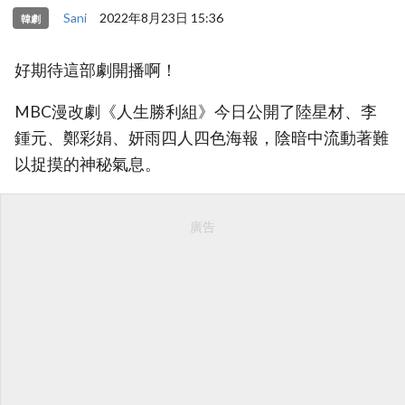
Sani
2022年8月23日 15:36
韓劇
好期待這部劇開播啊！
MBC漫改劇《人生勝利組》今日公開了陸星材、李
鍾元、鄭彩娟、妍雨四人四色海報，陰暗中流動著難
以捉摸的神秘氣息。
廣告