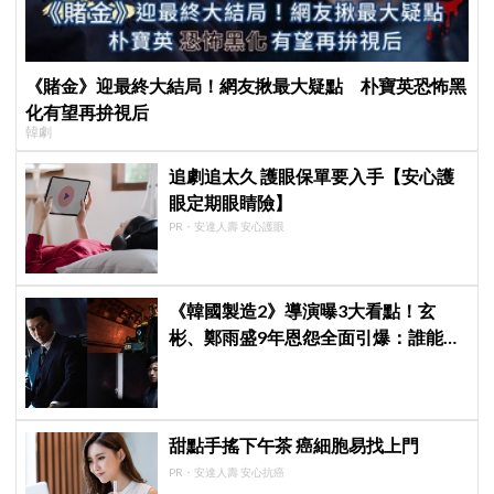
《賭金》迎最終大結局！網友揪最大疑點 朴寶英恐怖黑
化有望再拚視后
韓劇
追劇追太久 護眼保單要入手【安心護
眼定期眼睛險】
PR・安達人壽 安心護眼
《韓國製造2》導演曝3大看點！玄
彬、鄭雨盛9年恩怨全面引爆：誰能活
到最後？
甜點手搖下午茶 癌細胞易找上門
PR・安達人壽 安心抗癌