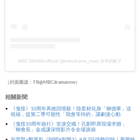
MBC DRAMA official (@mbcdrama_now) 分享的帖子
（封面圖源：FB@MBCdramanow）
相關新聞
《鬼怪》10周年再掀回憶殺！陸星材化身「柳德華」送
祝福，提第二季可能性「我會等待的」讓劇迷心動
《鬼怪10周年旅行》笑淚交織！孔劉即席現場求婚，
「柳會長」金成謙深情影片令全場淚崩
安普賢×鄭恩彩《財閥X刑警2》8月7日強勢回歸！豪華特