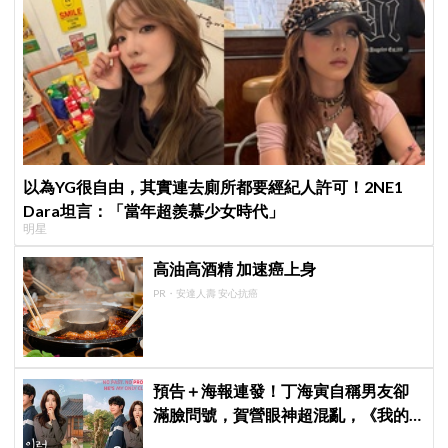
以為YG很自由，其實連去廁所都要經紀人許可！2NE1
Dara坦言：「當年超羨慕少女時代」
明星
高油高酒精 加速癌上身
PR・安達人壽 安心抗癌
預告＋海報連發！丁海寅自稱男友卻
滿臉問號，賀營眼神超混亂，《我的
荒糖戀愛》定檔8月7日，還沒播就讓