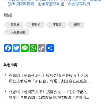
別出演陣容揭曉，俞承豪驚喜加盟、金義聖再現身
標籤
陸星材
鄭彩娟
李鍾元
妍雨
人生勝利組
Facebook
Twitter
Line
WhatsApp
Copy
分
Link
享
為您推薦
朴志訓《菜鳥伙房兵》收視7.6%亮眼收官！大結
局驚現姜成宰「新任務」彩蛋，劇迷瘋狂敲碗第
二季
朴恩斌《超能路人甲》搞怪少女→《毛骨悚然的
戀愛》見鬼霸總！180度反差演技獲讚「信看演
員」