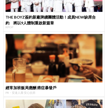
THE BOYZ簽約新廠牌續團體活動！成員NEW缺席合
約 將以9人體制重啟新篇章
KPOP
經常加班飯局應酬 癌症暴發戶
PR・安達人壽 安心抗癌