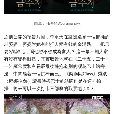
（圖源：FB@MBCdramanow）
之前公開的預告片裡，李承天在路邊遇見一個擺攤的
老婆婆，婆婆說她有能把人變有錢的金湯匙、一把只
要3萬韓元，問他想不想成為富人？ 這一幕不知大家
有沒有覺得眼熟，其實取景地就在《二十五，二十
一》羅希度和白易辰最後擁抱道別的櫻花巴士站旁
邊，中間隔著一個拱橋而已。 《梨泰院Class》秀娥
（權娜拉 飾）讀書時搭巴士的站牌也是在這裡拍
攝，將來可以一次打卡三部劇的取景地了XD