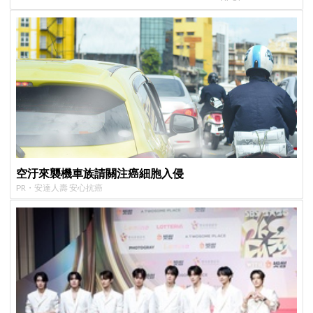
舒服
空汙來襲機車族請關注癌細胞入侵
PR・安達人壽 安心抗癌