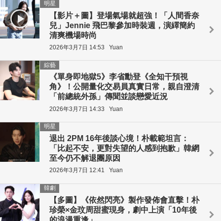
明星
【影片＋圖】登場氣場就超強！「人間香奈
兒」Jennie 飛巴黎參加時裝週，演繹簡約
清爽機場時尚
2026年3月7日 14:53
Yuan
綜藝
《單身即地獄5》李省勳登《全知干預視
角》！公開量化交易員真實日常，親自澄清
「前總統外孫」傳聞並談戀愛近況
2026年3月7日 14:33
Yuan
明星
退出 2PM 16年後談心境！朴載範坦言：
「比起不安，更對失望的人感到抱歉」韓網
至今仍不解退團原因
2026年3月7日 12:41
Yuan
韓劇
【多圖】《依然閃亮》製作發佈會直擊！朴
珍榮×金玟周甜蜜現身，劇中上演「10年後
的浪漫重逢」