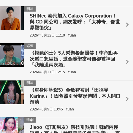
明星
SHINee 泰民加入 Galaxy Corporation！
與 GD 同公司，網友驚呼：「太神奇、像世
界觀衝突」
2026年3月12日 11:10
Yuan
綜藝
《模範的士》5人幫聚餐超爆笑！李帝勳再
次鬆口想結婚，邀金義聖當司儀卻被神回
「我離過兩次婚」
2026年3月11日 12:15
Yuan
明星
《單身即地獄5》金敏智被封「田徑界
Karina」！因舊照引發整形傳聞，本人開口
澄清
2026年3月9日 13:45
Yuan
韓劇
Jisoo《訂閱男友》演技引熱議！韓網兩極