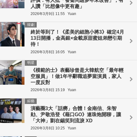
評價：有人批「發聲問題多年未改善」，有
人讚「比想像中更有趣」
2026年3月9日 11:55
Yuan
韓劇
終於等到了！《柔美的細胞小將3》確定4月
13日開播，金高銀×金載原甜蜜姐弟戀引期
待！
2026年3月8日 16:05
Yuan
明星
《模範的士》表藝珍曾是大韓航空「最年輕
空服員」！做1年半辭職追夢當演員，家人
一度反對
2026年3月8日 15:19
Yuan
綜藝
演藝圈3大「話癆」合體！金南佶、朱智
勛、尹敬浩登《藉口GO》連珠炮開聊，讓
「大神」劉在錫笑到流淚 XD
2026年3月8日 10:25
Yuan