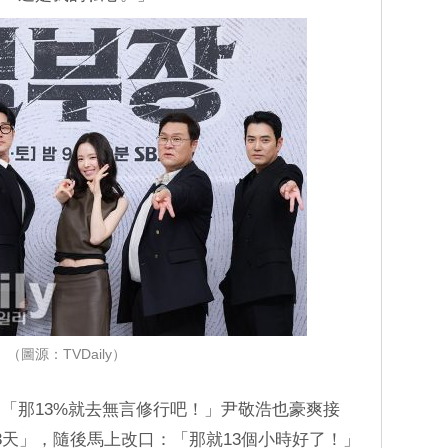
（圖源：TVDaily）
「那13%就去無言修行吧！」尹敬浩也豪爽接
3天」，隨後馬上改口：「那就13個小時好了！」