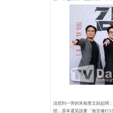
沒想到一旁的朱相昱立刻起鬨：
招，原本還笑說要「無言修行1