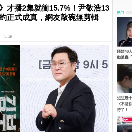
才播2集就衝15.7%！尹敬浩13
熱門
約正式成真，網友敲碗無剪輯
n
19
限額40人
動遭轟「
短短幾十
《不是
待了！