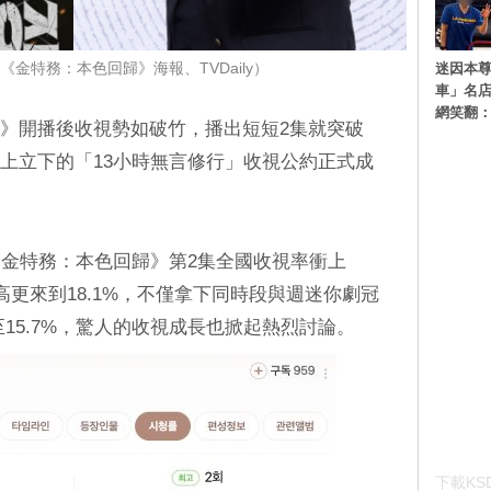
迷因本尊
《金特務：本色回歸》海報、TVDaily）
車」名
網笑翻
歸》開播後收視勢如破竹，播出短短2集就突破
會上立下的「13小時無言修行」收視公約正式成
金特務：本色回歸》第2集全國收視率衝上
間最高更來到18.1%，不僅拿下同時段與週迷你劇冠
至15.7%，驚人的收視成長也掀起熱烈討論。
下載KSD