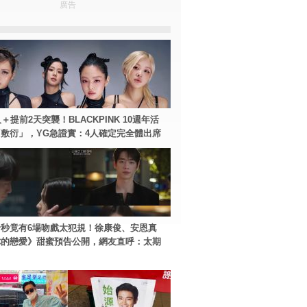
廣告
＋提前2天突襲！BLACKPINK 10週年活
敷衍」，YG急證實：4人確定完全體出席
秒竟有6場吻戲太犯規！徐康俊、安恩真
你的戀愛》甜蜜預告公開，網友直呼：太期