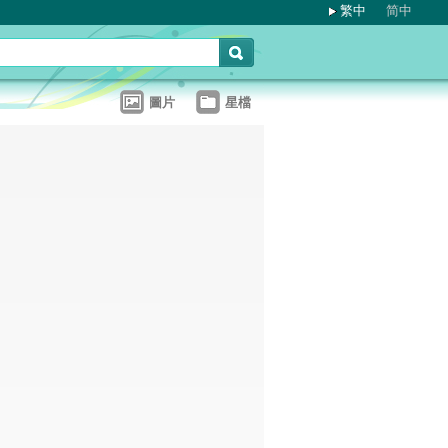
繁中
简中
圖片
星檔