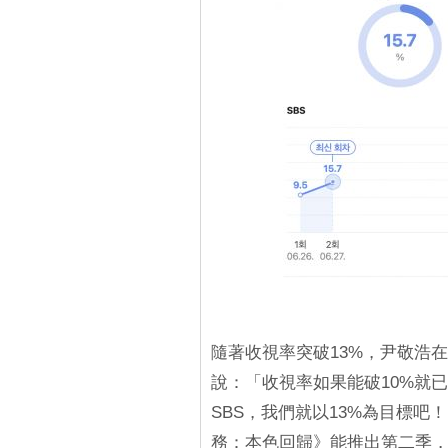
隨著收視率突破13%，尹敬浩
說：「收視率如果能破10%就
SBS，我們就以13%為目標
務：本色回歸》能推出第二季