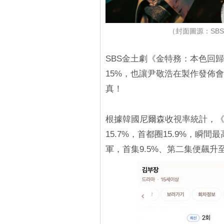
（封面圖源：SBS
SBS金土劇《金特務：本色回
15%，也讓尹敬浩在製作發佈
真！
根據韓國尼爾森收視率統計，《
15.7%，首都圈15.9%，瞬
軍，首集9.5%、第二集便飆升