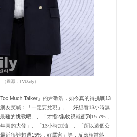
（圖源：TVDaily）
 Much Talker」的尹敬浩，如今真的得挑戰13
網友笑喊：「一定要兌現」、「好想看13小時無
生最難的挑戰吧」、「才播2集收視就衝到15.7%，
年真的大發」、「13小時加油」、「所以這個公
最近很難超過15%，好厲害」等，反應相當熱