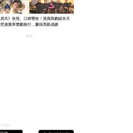
伙房兵》收視、口碑雙收！演員與劇組本月
國芭達雅享獎勵旅行，慶祝亮眼成績
廣告
 App