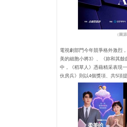
（圖源
電視劇部門今年競爭格外激烈
美的細胞小將3》、《妳和其餘
中，《稻草人》憑藉精采表現一
伙房兵》則以4個獎項、共5項