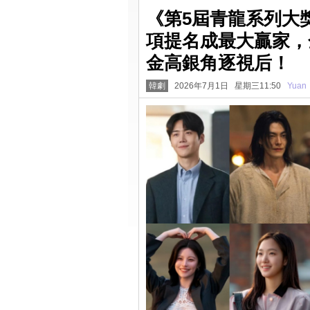
《第5屆青龍系列大
項提名成最大贏家，
金高銀角逐視后！
韓劇
2026年7月1日 星期三11:50
Yuan