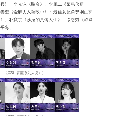
房兵》、李光洙《賭金》、李相二《菜鳥伙房
陳善奎《愛麻夫人熱映中》；最佳女配角獎則由郭
金》、朴寶京《莎拉的真偽人生》、徐恩秀《韓國
》爭奪。
：《第5屆青龍系列大獎》）