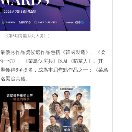
：《第5屆青龍系列大獎》）
，最優秀作品獎候選作品包括《韓國製造》、《柔
的一切》、《菜鳥伙房兵》以及《稻草人》。其
舉獲得6項提名，成為本屆焦點作品之一；《菜鳥
提名緊追其後。