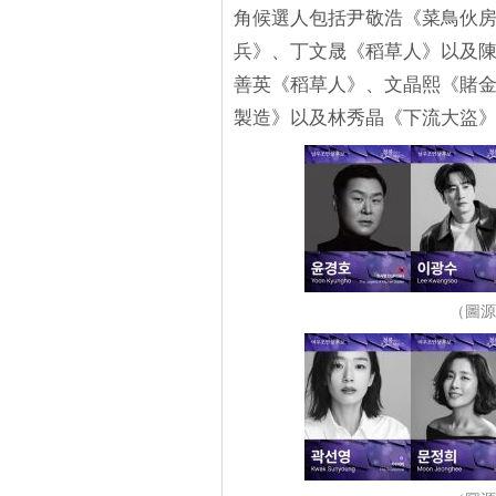
角候選人包括尹敬浩《菜鳥伙
兵》、丁文晟《稻草人》以及
善英《稻草人》、文晶熙《賭
製造》以及林秀晶《下流大盜
（圖源