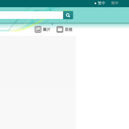
繁中
简中
圖片
星檔