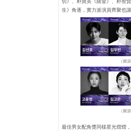
切》、朴寶英《賭金》、朴智
生》角逐，實力派演員齊聚也
（圖源
（圖源
最佳男女配角獎同樣星光熠熠