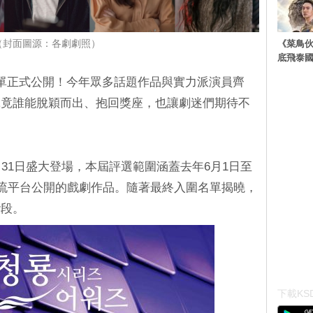
《菜鳥
（封面圖源：各劇劇照）
底飛泰
單正式公開！今年眾多話題作品與實力派演員齊
究竟誰能脫穎而出、抱回獎座，也讓劇迷們期待不
31日盛大登場，本屆評選範圍涵蓋去年6月1日至
串流平台公開的戲劇作品。隨著最終入圍名單揭曉，
階段。
下載KSD