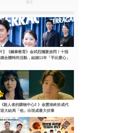
廣告
片】《鐵拳教育》金武烈攜妻放閃！十指
娥合體時尚活動，結婚11年「手比愛心」
爾
ey+《殺人者的購物中心2 》金慧埈終於成代
周迎大結局「他」出現成最大伏筆