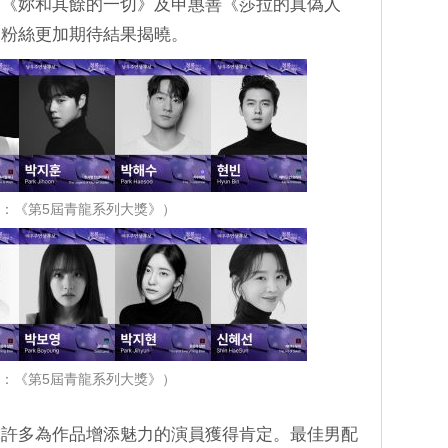
賢《妳和其餘的一切》及申惠善《莎拉的真偽人
讓粉絲更加期待結果揭曉。
：《第5屆青龍系列大獎》）
：《第5屆青龍系列大獎》）
，許多為作品增添魅力的演員獲得肯定。最佳男配