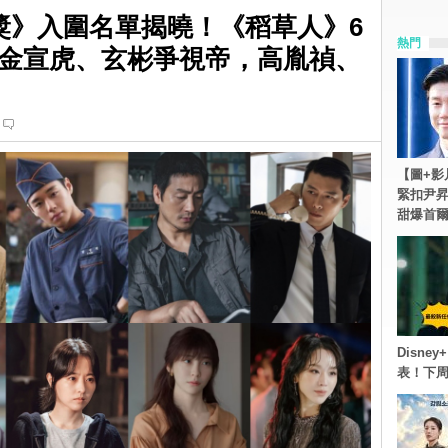
獎》入圍名單揭曉！《稻草人》6
熱門
金宣虎、玄彬爭視帝，高胤禎、
【圖+影
緊扣尹昇
甜爆首
Disn
表！下