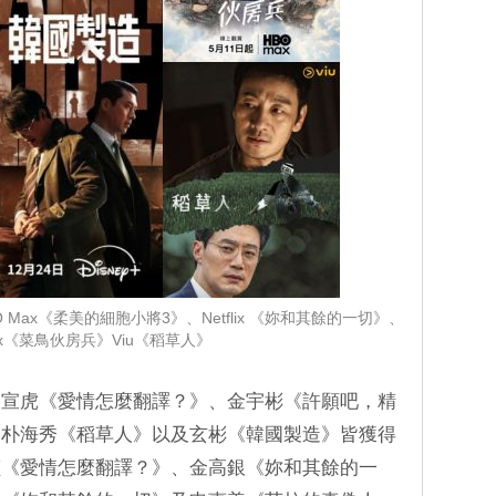
O Max《柔美的細胞小將3》、Netflix 《妳和其餘的一切》、
ax《菜鳥伙房兵》Viu《稻草人》
金宣虎《愛情怎麼翻譯？》、金宇彬《許願吧，精
、朴海秀《稻草人》以及玄彬《韓國製造》皆獲得
禎《愛情怎麼翻譯？》、金高銀《妳和其餘的一