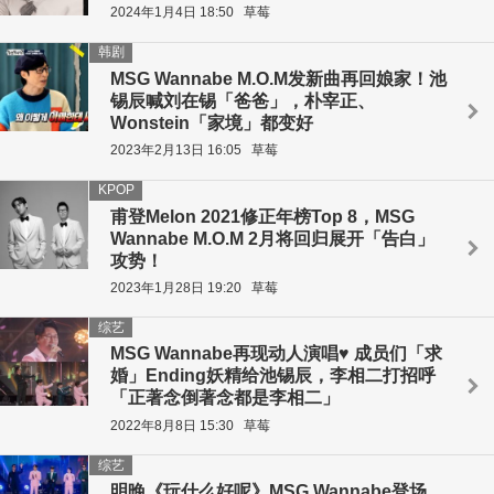
2024年1月4日 18:50
草莓
韩剧
MSG Wannabe M.O.M发新曲再回娘家！池
锡辰喊刘在锡「爸爸」，朴宰正、
Wonstein「家境」都变好
2023年2月13日 16:05
草莓
KPOP
甫登Melon 2021修正年榜Top 8，MSG
Wannabe M.O.M 2月将回归展开「告白」
攻势！
2023年1月28日 19:20
草莓
综艺
MSG Wannabe再现动人演唱♥ 成员们「求
婚」Ending妖精给池锡辰，李相二打招呼
「正著念倒著念都是李相二」
2022年8月8日 15:30
草莓
综艺
明晚《玩什么好呢》MSG Wannabe登场