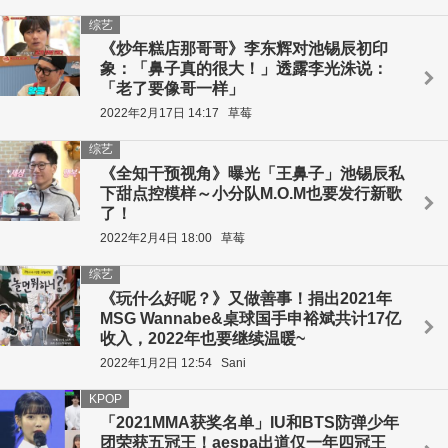
综艺
《炒年糕店那哥哥》李东辉对池锡辰初印
象：「鼻子真的很大！」透露李光洙说：
「老了要像哥一样」
2022年2月17日 14:17
草莓
综艺
《全知干预视角》曝光「王鼻子」池锡辰私
下甜点控模样～小分队M.O.M也要发行新歌
了！
2022年2月4日 18:00
草莓
综艺
《玩什么好呢？》又做善事！捐出2021年
MSG Wannabe&桌球国手申裕斌共计17亿
收入，2022年也要继续温暖~
2022年1月2日 12:54
Sani
KPOP
「2021MMA获奖名单」IU和BTS防弹少年
团荣获五冠王！aespa出道仅一年四冠王