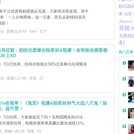
评
BIGB
有不少优质韩剧跟观众见面，大家有没有发现，其中
夜
伯贤
都有「一人分饰两角」这一元素，而且从剧情到演员
Jessica
精彩！
异能
W
9日 星期日15:43
Sani
7
无限挑
剑
结局花絮：剧组也爱撮合陆星材&苞娜！金智勋连横梁都
热门文章
向上XD
》7日已结局，结局后电视台SBS总算释出结局暨杀
1日 星期三17:40
草莓
1%收视率！《鬼宫》苞娜&陆星材帅气大战八尺鬼！陆
她」超可爱！
》7日结局，大家都追完了吗？见韩国网友的讨论，
相当满意结局，电视收视率果真飙出最佳成绩11%。
日 星期一08:25
草莓