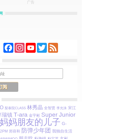
广告
网
Facebook
Instagram
YouTube
Twitter
Feed
林秀晶
O
宋江
全智贤
梨泰院CLASS
李光洙
T-ara
Super Junior
李瑞镇
金宇彬
妈妈朋友的儿子
G-
防弹少年团
我独自生活
2PM
郑容和
韩志旼
朴海镇
玄彬
朴宝英
MAMAMOO