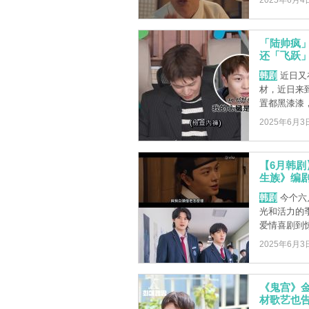
2025年6月4
「陆帅疯
还「飞跃
韩剧
近日又
材，近日来
置都黑漆漆，
2025年6月3
【6月韩
生族》编
韩剧
今个六
光和活力的
爱情喜剧到惊
2025年6月3
《鬼宫》金
材歌艺也