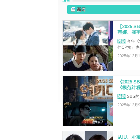
鬼宫
新闻
【2025
苞娜、崔
韩剧
今年《
佳CP赏」
2025年12月
《2025
《模范计
韩剧
SBS
2025年12月
从IU、朴