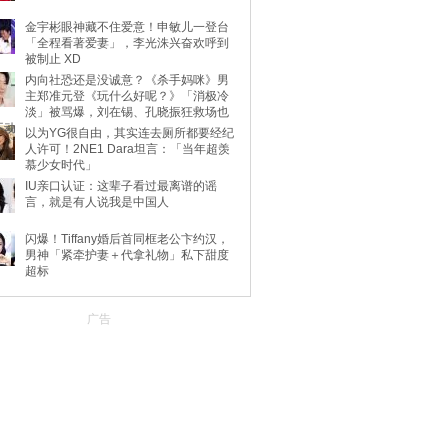
金宇彬眼神藏不住爱意！申敏儿一登台
「全程看著爱妻」，李光洙兴奋欢呼到
被制止 XD
内向社恐还是没诚意？《杀手妈咪》男
主郑准元登《玩什么好呢？》「消极冷
淡」被骂爆，刘在锡、孔晓振狂救场也
不动
以为YG很自由，其实连去厕所都要经纪
人许可！2NE1 Dara坦言：「当年超羡
慕少女时代」
IU亲口认证：这辈子看过最离谱的谣
言，就是有人说我是中国人
闪爆！Tiffany婚后首同框老公卞约汉，
男神「紧牵护妻＋代拿礼物」私下甜度
超标
广告