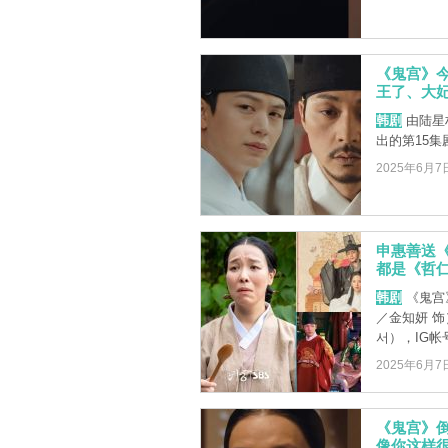
《鬼宫》
王了、大
韩剧
由陆星
出的第15
2025年6月7
申惠善送
都是《哲
韩剧
《鬼宫
／金知妍 
서），IG帐
2025年6月7
《鬼宫》倒
像你这样