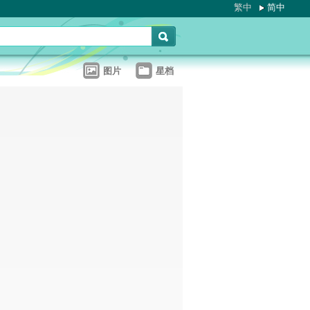
繁中
简中
图片
星档