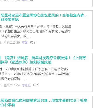
日 星期三14:20
草莓
」陆星材家里布置全黑称心脏也是黑的！当场检查内裤，
」贴模要笑疯
在《鬼宫》一人分饰两角「尹甲」与「姜哲」的陆星
到《我独自生活》曝光自己刚住四个月的家，装潢布
让彩虹会员大开眼 ...
日 星期二16:30
草莓
3
剧】《鬼宫》结局篇，陆星材灵魂夺舍演技爆！《上流寄
剧执导《竞选伙伴》刻划校园政治
月，Viu继续为韩剧迷带来狂欢盛宴！在这个充满阳
季节里，一连串精彩绝伦的新剧纷纷登场，从浪漫的
险的奇幻冒险、 ...
日 星期二13:04
专栏组
5
智勋自爆以前对陆星材没兴趣，现在本命BTOB！赞星
告白朴孝信