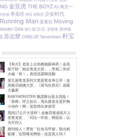
金宣虎
ANG
THE BOYZ
IU
两天一
少女时代
李圣经
刘在锡
神话
郑敬淏
Running Man
Moving
姜素拉
onder Girls
D.O.
徐仁国
宋智孝
宋仲基
朴宝
苏志燮
战
CNBLUE
Seventeen
【有片】老友上台热舞她眼神死！金高
银下秒「抱走青龙大赏」，李相二失控
大喊「呀！」真情流露网笑翻
第五届青龙系列大奖获奖名单公开：金
高银泪崩擒大赏，《菜鸟伙房兵》成最
大赢家
BABYMONSTER 雅譞舞台装太危险！
「双峰」呼之欲出，甩头拨发全是护胸
小动作！网：造型师出来谢罪
甩肉17公斤大变样！金敏荷瘦成纸片人
登青龙奖，「对比一年前」网惊呆：以
为不同人
瘦到惊人！秀智「红色马甲裙」勒出蚂
蚁腰，近照曝光网惊：这是真人吗？