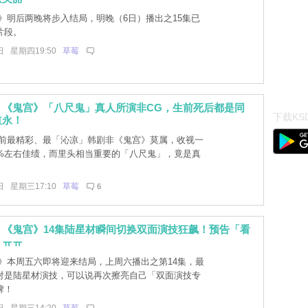
》明后两晚将步入结局，明晚（6日）播出之15集已
片段。
日 星期四19:50
草莓
！《鬼宫》「八尺鬼」真人所演非CG，生前死后都是同
下载KSD
道永！
前最精彩、最「沁凉」韩剧非《鬼宫》莫属，收视一
0%左右佳绩，而里头相当重要的「八尺鬼」，竟是真
日 星期三17:10
草莓
6
！《鬼宫》14集陆星材瞬间切换双面演技狂飙！预告「看
」ㅠㅠ
》本周五六即将迎来结局，上周六播出之第14集，最
对是陆星材演技，可以说再次擦亮自己「双面演技专
牌！