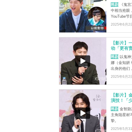
韩剧
《鬼宫》
中相当抢眼
YouTube节
2025年6月2
【影片】一
动「更有
韩剧
以鬼神
娜（金知妍
出身的他们，
2025年6月2
【影片】
演技！「
韩剧
金智勋
主角陆星材
挚。
2025年5月3