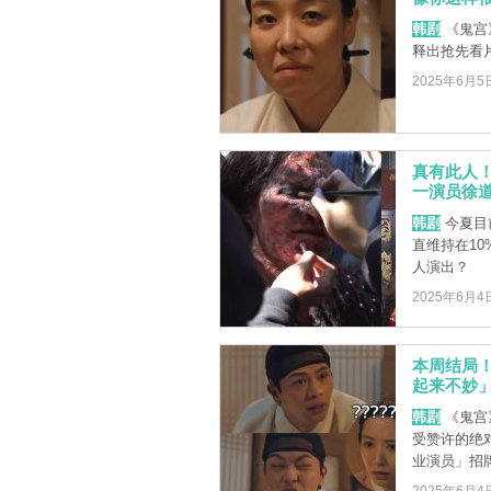
韩剧
《鬼宫
释出抢先看
2025年6月5
真有此人
一演员徐
韩剧
今夏目
直维持在1
人演出？
2025年6月4
本周结局
起来不妙
韩剧
《鬼宫
受赞许的绝
业演员」招