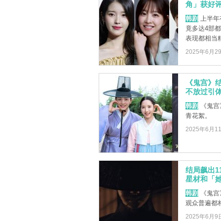
角」获好
韩剧
上半年
竟多达4部
表现都相当
2025年6月2
《鬼宫》
不放过引体
韩剧
《鬼宫
青花絮。
2025年6月1
结局飙出1
星材和「
韩剧
《鬼宫
观众普遍都
2025年6月9