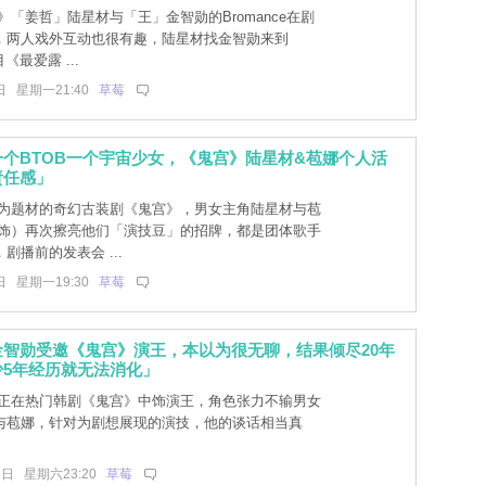
「姜哲」陆星材与「王」金智勋的Bromance在剧
，两人戏外互动也很有趣，陆星材找金智勋来到
目《最爱露 ...
日 星期一21:40
草莓
个BTOB一个宇宙少女，《鬼宫》陆星材&苞娜个人活
责任感」
为题材的奇幻古装剧《鬼宫》，男女主角陆星材与苞
 饰）再次擦亮他们「演技豆」的招牌，都是团体歌手
剧播前的发表会 ...
日 星期一19:30
草莓
金智勋受邀《鬼宫》演王，本以为很无聊，结果倾尽20年
少5年经历就无法消化」
正在热门韩剧《鬼宫》中饰演王，角色张力不输男女
与苞娜，针对为剧想展现的演技，他的谈话相当真
1日 星期六23:20
草莓