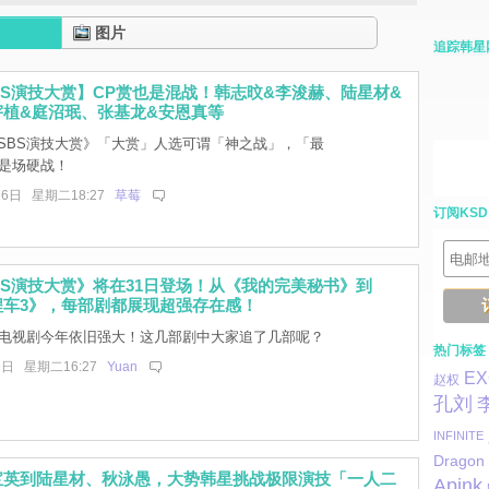
图片
追踪韩星
 SBS演技大赏】CP赏也是混战！韩志旼&李浚赫、陆星材&
宇植&庭沼珉、张基龙&安恩真等
SBS演技大赏》「大赏」人选可谓「神之战」，「最
也是场硬战！
16日 星期二18:27
草莓
订阅KSD
 SBS演技大赏》将在31日登场！从《我的完美秘书》到
程车3》，每部剧都展现超强存在感！
的电视剧今年依旧强大！这几部剧中大家追了几部呢？
热门标签
9日 星期二16:27
Yuan
EX
赵权
孔刘
INFINITE
Dragon
宝英到陆星材、秋泳愚，大势韩星挑战极限演技「一人二
Apink