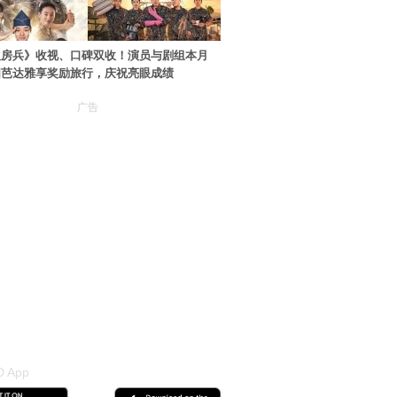
伙房兵》收视、口碑双收！演员与剧组本月
国芭达雅享奖励旅行，庆祝亮眼成绩
广告
 App