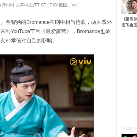
@티티 스튜디오(TT STUDIO)截图、Viu）
《菜鸟
金智勋的Bromance在剧中相当抢眼，两人戏外
底飞泰
YouTube节目《最爱露营》，Bromance也散
好友朴孝信对自己的影响。
下载KSD