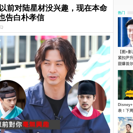
以前对陆星材没兴趣，现在本命
热门
艺也告白朴孝信
【图+影
紧扣尹升
甜爆首
Disn
表！下