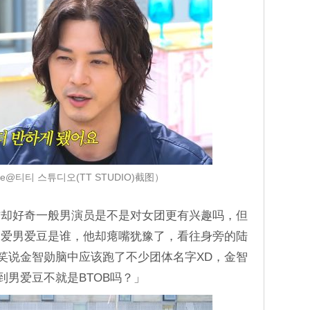
e@티티 스튜디오(TT STUDIO)截图）
材却好奇一般男演员是不是对女团更有兴趣吗，但
最爱男爱豆是谁，他却瘪嘴犹豫了，看往身旁的陆
材笑说金智勋脑中应该跑了不少团体名字XD，金智
到男爱豆不就是BTOB吗？」