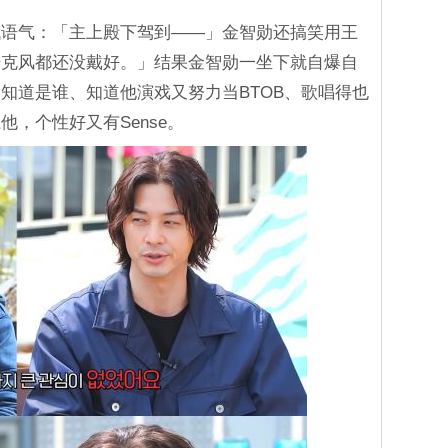
代语气：「主上殿下驾到――」金智勋还搞笑用王
麦克风都还没戴好。」结果金智勋一坐下就自爆自
知道是谁、知道他演戏又努力当BTOB、歌唱得也
，个性好又有Sense。