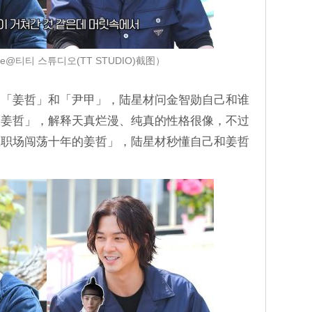
e@티티 스튜디오(TT STUDIO)截图）
角「姜哲」和「尹甲」，陆星材问金智勋自己和谁
是姜哲」，解释天真烂漫、纯真的性格很像，不过
在职场闯荡十年的姜哲」，陆星材秒懂自己和姜哲