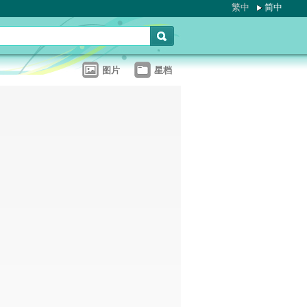
繁中
简中
图片
星档