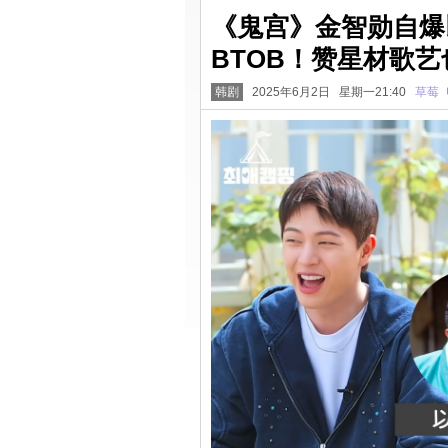
《鬼宫》金智勋自爆
BTOB！赞星材歌
韩剧
2025年6月2日 星期一21:40
草莓