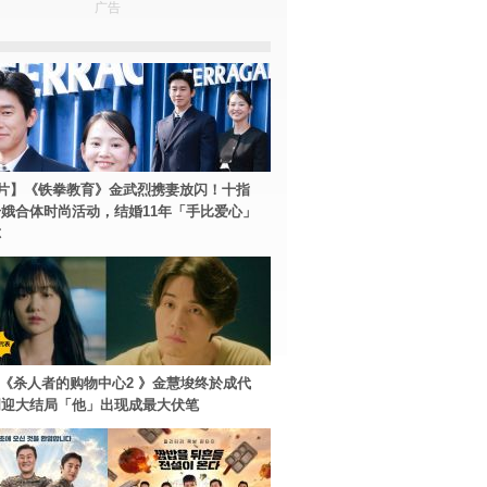
广告
片】《铁拳教育》金武烈携妻放闪！十指
娥合体时尚活动，结婚11年「手比爱心」
尔
ey+《杀人者的购物中心2 》金慧埈终於成代
周迎大结局「他」出现成最大伏笔