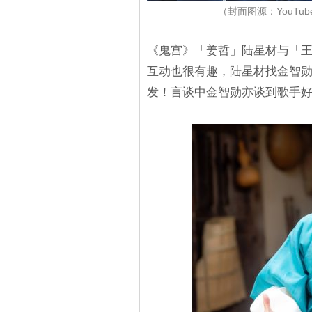
（封面图源：YouTube
《鬼宫》「姜哲」陆星材与「王」
互动也很有趣，陆星材找金智勋来到
发！言谈中金智勋亦谈到歌手