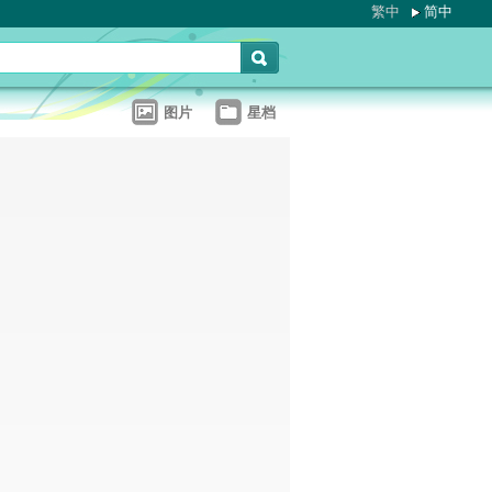
繁中
简中
图片
星档