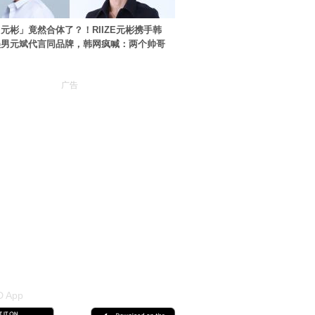
元彬」竟然合体了？！RIIZE元彬携手韩
美男元斌代言同品牌，韩网疯喊：两个帅哥
广告
 App