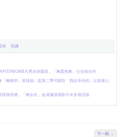
星材
苞娜
 WATERBOMB大秀冰块腹肌，「胸震热舞」引全场尖叫
身「柳德华」送祝福，提第二季可能性「我会等待的」让剧迷心
席现场求婚，「柳会长」金成谦深情影片令全场泪崩
下一则 →