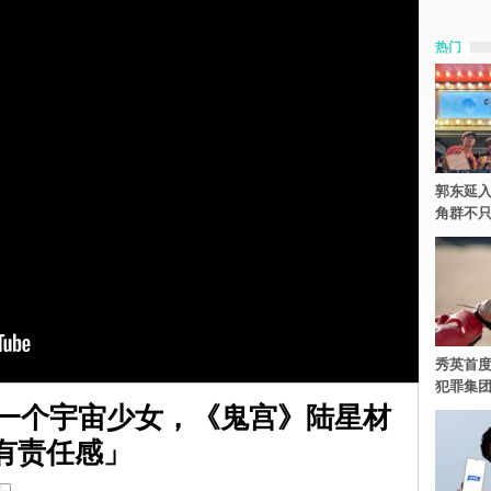
热门
郭东延入
角群不
秀英首度
犯罪集
B一个宇宙少女，《鬼宫》陆星材
有责任感」