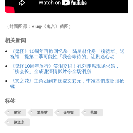
（封面图源：Viu@《鬼宫》截图）
相关新闻
《鬼怪》10周年再掀回忆杀！陆星材化身「柳德华」送
祝福，提第二季可能性「我会等待的」让剧迷心动
《鬼怪10周年旅行》笑泪交织！孔刘即席现场求婚，
「柳会长」金成谦深情影片令全场泪崩
《恶之花》主角团到齐送嫁文彩元，李准基俏皮眨眼抢
镜
标签
鬼宫
陆星材
金智勋
苞娜
徐道永