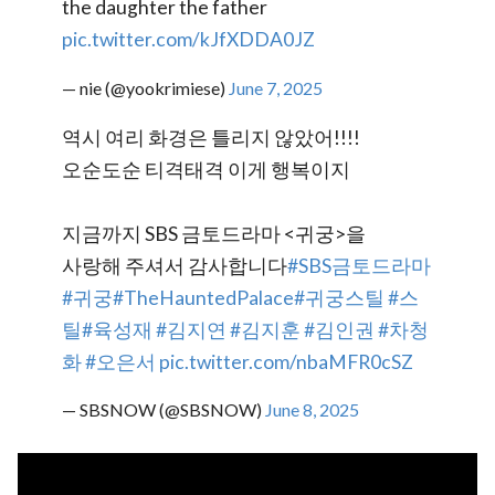
the daughter the father
pic.twitter.com/kJfXDDA0JZ
— nie (@yookrimiese)
June 7, 2025
역시 여리 화경은 틀리지 않았어!!!!
오순도순 티격태격 이게 행복이지
지금까지 SBS 금토드라마 <귀궁>을
사랑해 주셔서 감사합니다
#SBS금토드라마
#귀궁
#TheHauntedPalace
#귀궁스틸
#스
틸
#육성재
#김지연
#김지훈
#김인권
#차청
화
#오은서
pic.twitter.com/nbaMFR0cSZ
— SBSNOW (@SBSNOW)
June 8, 2025