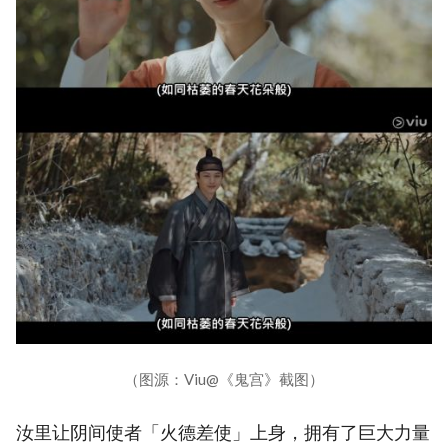
（图源：Viu@《鬼宫》截图）
汝里让阴间使者「火德差使」上身，拥有了巨大力量