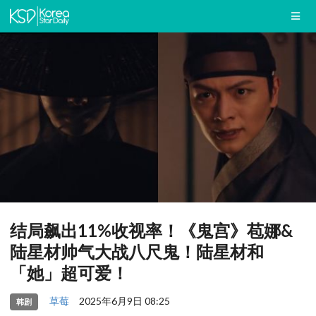
结局飙出11%收视率！《鬼宫》苞娜&
陆星材帅气大战八尺鬼！陆星材和
「她」超可爱！
草莓
2025年6月9日 08:25
韩剧