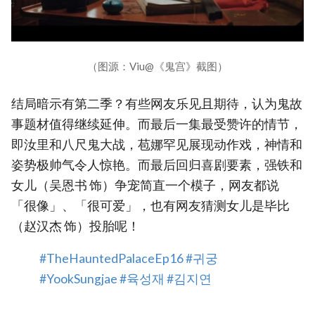
（图源：Viu@《鬼宫》截图）
结局暗示有第二季？有些网友乐见且期待，认为鬼故
事题材值得继续延伸。而最后一集最受赞许的情节，
即汝里和八尺鬼大战，苞娜罕见展现动作戏，神情和
姿势极帅气令人惊艳。而最后回归喜剧要素，强铁和
女儿（吴恩书 饰）争宠简直一个模子，网友都说
「很像」、「很可爱」，也有网友猜测女儿是毕比
（赵汉杰 饰）投胎呢！
#TheHauntedPalaceEp16
#귀궁
#YookSungjae
#육성재
#김지연