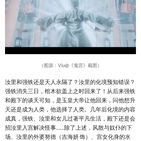
（图源：Viu@《鬼宫》截图）
汝里和强铁还是天人永隔了？汝里的化境预知错误？
强铁消失三日，棺木欲盖上之时回来了！从后来强铁
和殿下的谈天可知，是玉皇大帝让他回来，问他想升
天还是成为人类，他选择了人类。几年后化境的内容
成真，强铁、汝里和女儿过著平凡生活，殿下还是会
招汝里入宫解决怪事……除了上述，风散与奴仆的下
场、汝里的外婆努德（吉海妍 饰）、宫女化身的水