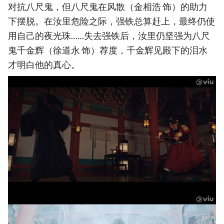
对抗八尺鬼，但八尺鬼在风散（金相浩 饰）的助力
下摆脱。在汝里危险之际，强铁总算赶上，最终仍使
用自己的夜光珠……失去强铁后，汝里仍坚强为八尺
鬼千金辉（徐道永 饰）荐度，千金辉见殿下的泪水
才明白他的真心。