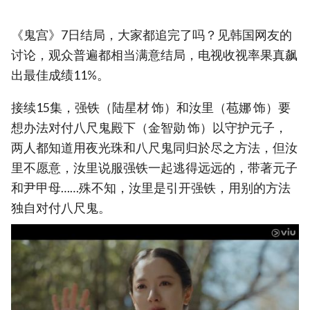
《鬼宫》7日结局，大家都追完了吗？见韩国网友的
讨论，观众普遍都相当满意结局，电视收视率果真飙
出最佳成绩11%。
接续15集，强铁（陆星材 饰）和汝里（苞娜 饰）要
想办法对付八尺鬼殿下（金智勋 饰）以守护元子，
两人都知道用夜光珠和八尺鬼同归於尽之方法，但汝
里不愿意，汝里说服强铁一起逃得远远的，带著元子
和尹甲母……殊不知，汝里是引开强铁，用别的方法
独自对付八尺鬼。