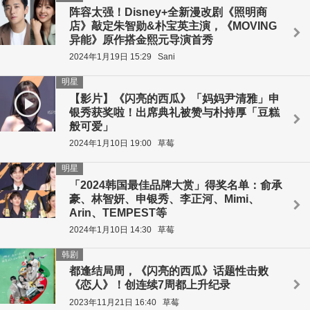
阵容太强！Disney+全新漫改剧《照明商
店》敲定朱智勋&朴宝英主演，《MOVING
异能》原作搭金熙元导演首秀
2024年1月19日 15:29
Sani
明星
【影片】《闪亮的西瓜》「妈妈尹清雅」申
银秀获奖啦！出席典礼被赞与朴持厚「豆糕
般可爱」
2024年1月10日 19:00
草莓
明星
「2024韩国最佳品牌大赏」得奖名单：俞承
豪、林智妍、申银秀、李正河、Mimi、
Arin、TEMPEST等
2024年1月10日 14:30
草莓
韩剧
都逢结局周，《闪亮的西瓜》话题性击败
《恋人》！创连续7周都上升纪录
2023年11月21日 16:40
草莓