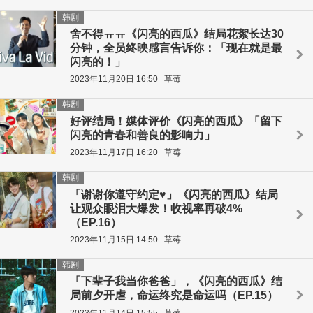
韩剧
舍不得ㅠㅠ《闪亮的西瓜》结局花絮长达30
分钟，全员终映感言告诉你：「现在就是最
闪亮的！」
2023年11月20日 16:50
草莓
韩剧
好评结局！媒体评价《闪亮的西瓜》「留下
闪亮的青春和善良的影响力」
2023年11月17日 16:20
草莓
韩剧
「谢谢你遵守约定♥」《闪亮的西瓜》结局
让观众眼泪大爆发！收视率再破4%
（EP.16）
2023年11月15日 14:50
草莓
韩剧
「下辈子我当你爸爸」，《闪亮的西瓜》结
局前夕开虐，命运终究是命运吗（EP.15）
2023年11月14日 15:55
草莓