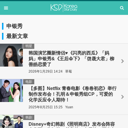
申银秀
最新文章
明星
韩国演艺圈新情侣♥《闪亮的西瓜》「妈
妈」申银秀&《王后伞下》「啓晟大君」柳
善皓恋爱了
2026年1月29日 14:24
草莓
电影
【多图】Netflix 青春电影《卷卷初恋》举行
制作发布会！孔明＆申银秀组CP，可爱的
化学反应令人期待！
2025年8月25日 15:25
Yuan
韩剧
Disney+奇幻韩剧《照明商店》发布会阵容