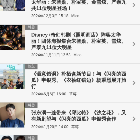
太华丽：朱智勋、朴宝英、金雪炫、严泰九
共11位明星登场！
2024年12月3日 15:18
Mico
韩剧
Disney+奇幻韩剧《照明商店》阵容太华
丽！团体海报集合朱智勋、朴宝英、雪炫、
严泰九11位大明星
2024年11月11日 13:53
Mico
综艺
《语意错误》朴栖含新节目！与《闪亮的西
瓜》申银秀、《衣袖红镶边》杨秉烈展开旅
行
2024年6月6日 16:00
草莓
韩剧
张东润一连带来《邱比特》《沙之花》，又
有新剧望与《闪亮的西瓜》申银秀合作
2024年1月20日 14:00
草莓
韩剧