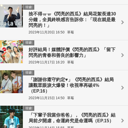
韓劇
捨不得ㅠㅠ《閃亮的西瓜》結局花絮長達30
分鐘，全員終映感言告訴你：「現在就是最
閃亮的！」
2023年11月20日 16:50
草莓
韓劇
好評結局！媒體評價《閃亮的西瓜》「留下
閃亮的青春和善良的影響力」
2023年11月17日 16:20
草莓
韓劇
「謝謝你遵守約定♥」《閃亮的西瓜》結局
讓觀眾眼淚大爆發！收視率再破4%
（EP.16）
2023年11月15日 14:50
草莓
韓劇
「下輩子我當你爸爸」，《閃亮的西瓜》結
局前夕開虐，命運終究是命運嗎（EP.15）
2023年11月14日 15:55
草莓