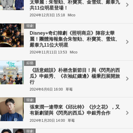
太華麗：朱智勛、朴寶英、金雪炫、嚴泰九
共11位明星登場！
2024年12月3日 15:18
Mico
韓劇
Disney+奇幻韓劇《照明商店》陣容太華
麗！團體海報集合朱智勛、朴寶英、雪炫、
嚴泰九11位大明星
2024年11月11日 13:53
Mico
綜藝
《語意錯誤》朴栖含新節目！與《閃亮的西
瓜》申銀秀、《衣袖紅鑲邊》楊秉烈展開旅
行
2024年6月6日 16:00
草莓
韓劇
張東潤一連帶來《邱比特》《沙之花》，又
有新劇望與《閃亮的西瓜》申銀秀合作
2024年1月20日 14:00
草莓
韓劇