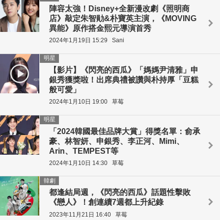
陣容太強！Disney+全新漫改劇《照明商
店》敲定朱智勛&朴寶英主演，《MOVING
異能》原作搭金熙元導演首秀
2024年1月19日 15:29
Sani
明星
【影片】《閃亮的西瓜》「媽媽尹清雅」申
銀秀獲獎啦！出席典禮被讚與朴持厚「豆糕
般可愛」
2024年1月10日 19:00
草莓
明星
「2024韓國最佳品牌大賞」得獎名單：俞承
豪、林智妍、申銀秀、李正河、Mimi、
Arin、TEMPEST等
2024年1月10日 14:30
草莓
韓劇
都逢結局週，《閃亮的西瓜》話題性擊敗
《戀人》！創連續7週都上升紀錄
2023年11月21日 16:40
草莓