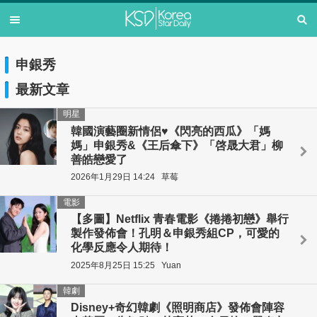
申銀秀
最新文章
明星
韓國演藝圈新情侶♥《閃亮的西瓜》「媽
媽」申銀秀&《王后傘下》「啓晟大君」柳
善皓戀愛了
2026年1月29日 14:24
草莓
電影
【多圖】Netflix 青春電影《捲捲初戀》舉行
製作發佈會！孔明＆申銀秀組CP，可愛的
化學反應令人期待！
2025年8月25日 15:25
Yuan
韓劇
Disney+奇幻韓劇《照明商店》發佈會陣容