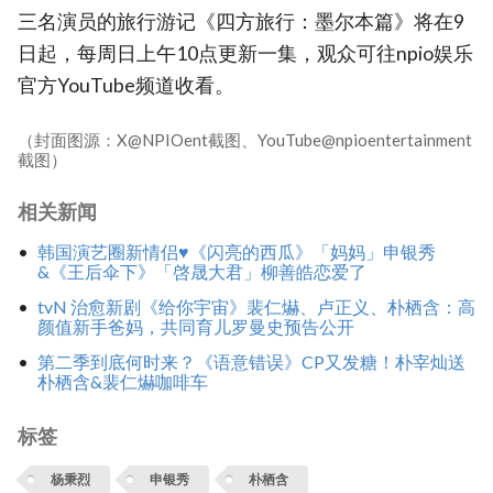
三名演员的旅行游记《四方旅行：墨尔本篇》将在9
日起，每周日上午10点更新一集，观众可往npio娱乐
官方YouTube频道收看。
（封面图源：X@NPIOent截图、YouTube@npioentertainment
截图）
相关新闻
韩国演艺圈新情侣♥《闪亮的西瓜》「妈妈」申银秀
&《王后伞下》「啓晟大君」柳善皓恋爱了
tvN 治愈新剧《给你宇宙》裴仁爀、卢正义、朴栖含：高
颜值新手爸妈，共同育儿罗曼史预告公开
第二季到底何时来？《语意错误》CP又发糖！朴宰灿送
朴栖含&裴仁爀咖啡车
标签
杨秉烈
申银秀
朴栖含