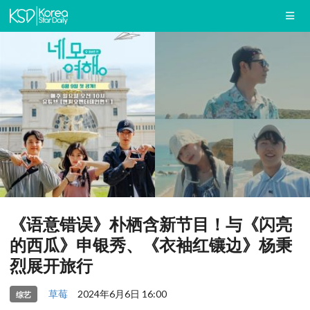
《语意错误》朴栖含新节目！与《闪亮
的西瓜》申银秀、《衣袖红镶边》杨秉
烈展开旅行
草莓
2024年6月6日 16:00
综艺