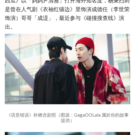
西瓜》以「妈妈尹清雅」打开海外知名度，杨秉烈则
是曾在人气剧《衣袖红镶边》里饰演成德任（李世荣
饰演）哥哥「成湜」，最近参与《碰撞搜查线》演
出。
《语意错误》朴栖含剧照（图源：GagaOOLala 属於你的故事
提供）