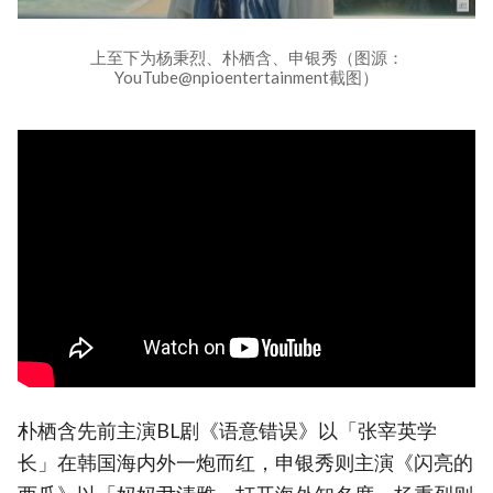
上至下为杨秉烈、朴栖含、申银秀（图源：
YouTube@npioentertainment截图）
朴栖含先前主演BL剧《语意错误》以「张宰英学
长」在韩国海内外一炮而红，申银秀则主演《闪亮的