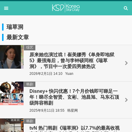
瑞草洞
最新文章
综艺
原来她也演过戏！崔美娜秀《单身即地狱
5》最强海后，曾与李钟硕同框《瑞草
洞》，节目中一次爱四男掀热议
2026年2月1日 14:10
Yuan
韩剧
Disney+ 快闪优惠！7个月价钱即可睇足一
年！睇尽全智贤、玄彬、池昌旭、马东石顶
级阵容韩剧
2025年9月11日 18:55
韩星网
韩剧
tvN 热门韩剧《瑞草洞》以7.7%的最高收视