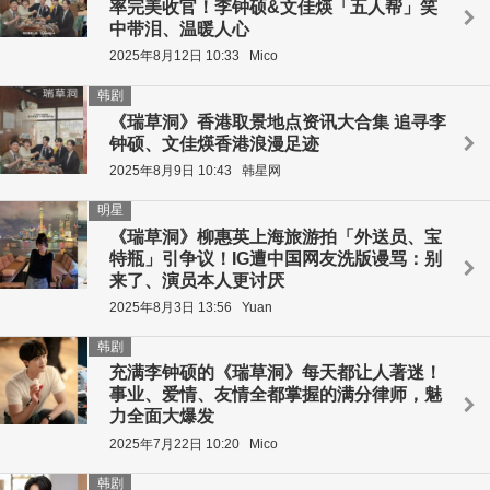
率完美收官！李钟硕&文佳煐「五人帮」笑
中带泪、温暖人心
2025年8月12日 10:33
Mico
韩剧
《瑞草洞》香港取景地点资讯大合集 追寻李
钟硕、文佳煐香港浪漫足迹
2025年8月9日 10:43
韩星网
明星
《瑞草洞》柳惠英上海旅游拍「外送员、宝
特瓶」引争议！IG遭中国网友洗版谩骂：别
来了、演员本人更讨厌
2025年8月3日 13:56
Yuan
韩剧
充满李钟硕的《瑞草洞》每天都让人著迷！
事业、爱情、友情全都掌握的满分律师，魅
力全面大爆发
2025年7月22日 10:20
Mico
韩剧