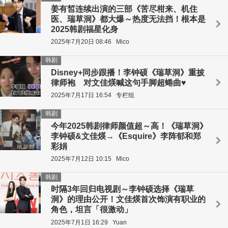
姜有皙连续出演的三部《苦尽柑来、机住
医、瑞草洞》都大爆～热度无法挡！根本是
2025韩剧福星化身
2025年7月20日 08:46
Mico
韩剧
Disney+同步跟播！李钟硕《瑞草洞》重披
律师袍 对文佳煐喊这句手脚超蜷曲♥
2025年7月17日 16:54
专栏组
韩剧
今年2025韩剧律师颜值超～高！《瑞草洞》
李钟硕&文佳煐→《Esquire》李阵郁和郑
彩娟
2025年7月12日 10:15
Mico
韩剧
时隔3年回归电视剧～李钟硕选择《瑞草
洞》的理由公开！文佳煐首次饰演有职业的
角色，坦言「很激动」
2025年7月1日 16:29
Yuan