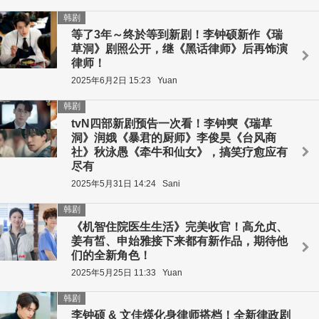
韩剧
等了3年～终於等到新剧！李钟硕新作《瑞
草洞》剧照公开，继《黑话律师》后再饰演
律师！
2025年6月2日 15:23
Yuan
韩剧
tvN四部新剧预告一次看！李钟奭《瑞草
洞》润娥《暴君的厨师》李俊昊《台风商
社》秋泳愚《牵牛和仙女》，搞笑疗愈应有
尽有
2025年5月31日 14:24
Sani
韩剧
《机智住院医生生活》完美收官！高允贞、
姜有皙、申始雅接下来都有新作品，期待他
们的全新角色！
2025年5月25日 11:33
Yuan
韩剧
李钟硕 & 文佳煐化身律师搭档！全新律政剧