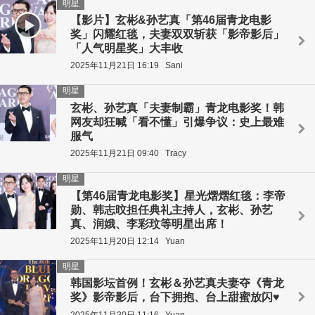
明星
【影片】玄彬&孙艺真「第46届青龙电影
奖」闪耀红毯，夫妻双双斩获「影帝影后」
「人气明星奖」大丰收
2025年11月21日 16:19
Sani
明星
玄彬、孙艺真「夫妻制霸」青龙电影奖！韩
网友却狂喊「看不懂」引爆争议：史上最难
服气
2025年11月21日 09:40
Tracy
明星
【第46届青龙电影奖】星光熠熠红毯：李帝
勋、韩志旼担任典礼主持人，玄彬、孙艺
真、润娥、李彩玟等明星出席！
2025年11月20日 12:14
Yuan
明星
韩国影坛首例！玄彬＆孙艺真夫妻夺《青龙
奖》影帝影后，台下拥抱、台上甜蜜放闪♥
2025年11月20日 11:16
Yuan