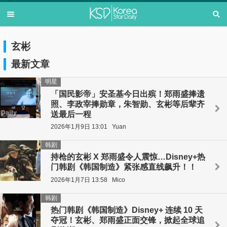
玄彬
最新文章
明星
「国民影帝」安圣基今日出殡！郑雨盛捧遗
照、李政宰捧勋章，朱智勋、玄彬等后辈齐
送最后一程
2026年1月9日 13:01
Yuan
韩剧
持枪的玄彬 X 郑雨盛令人震惊…Disney+热
门韩剧《韩国制造》紧张感直线飙升！！
2026年1月7日 13:58
Mico
韩剧
热门韩剧《韩国制造》Disney+ 连续 10 天
夺冠！玄彬、郑雨盛正面交锋，掀起全球追