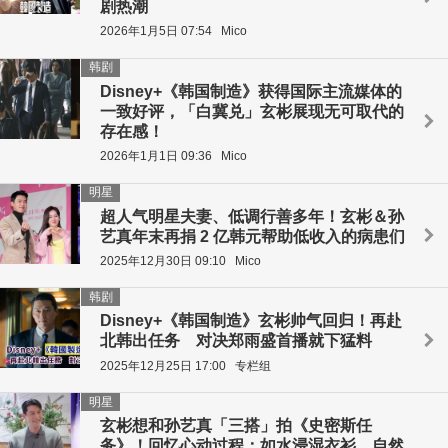
剧热潮
2026年1月5日 07:54
Mico
韩剧
Disney+《韩国制造》获得国际主流媒体的
一致好评，「白冀兑」玄彬展现无可取代的
存在感！
2026年1月1日 09:36
Mico
明星
超人气明星夫妻、低调行善多年！玄彬＆孙
艺真年末再捐 2 亿韩元帮助低收入的病患们
2025年12月30日 09:10
Mico
韩剧
Disney+《韩国制造》玄彬帅气回归！再赴
北韩出任务 对决郑雨盛首播就下猛料
2025年12月25日 17:00
专栏组
明星
玄彬想和孙艺真「三搭」拍《史密斯任
务》！回忆心动过程：如水浸湿衣衫，自然