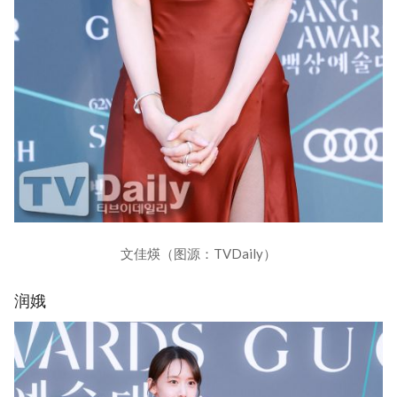
文佳煐（图源：TVDaily）
润娥