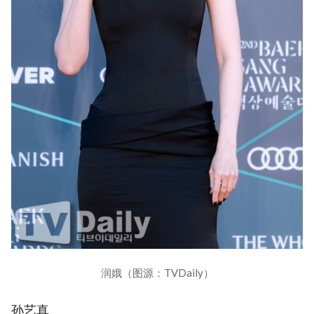
润娥（图源：TVDaily）
孙艺真