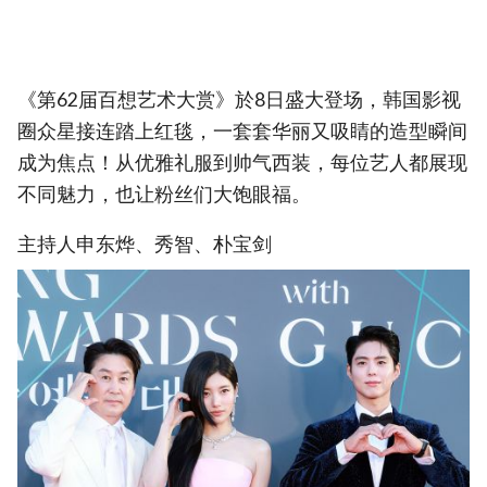
《第62届百想艺术大赏》於8日盛大登场，韩国影视
圈众星接连踏上红毯，一套套华丽又吸睛的造型瞬间
成为焦点！从优雅礼服到帅气西装，每位艺人都展现
不同魅力，也让粉丝们大饱眼福。
主持人申东烨、秀智、朴宝剑