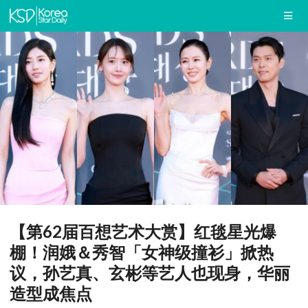
【第62届百想艺术大赏】红毯星光爆
棚！润娥＆秀智「女神级撞衫」掀热
议，孙艺真、玄彬等艺人也现身，华丽
造型成焦点