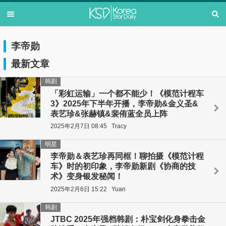
李帝勋
最新文章
韩剧
「彩虹运输」一个都不能少！《模范计程车
3》2025年下半年开播，李帝勋&金义圣&
表艺珍&张赫镇&裴侑蓝全员上阵
2025年2月7日 08:45
Tracy
明星
李帝勋＆表艺珍再同框！聊拍摄《模范计程
车》时的初印象，李帝勋新剧《协商的技
术》变身银发秘闻！
2025年2月6日 15:22
Yuan
韩剧
JTBC 2025年强档韩剧：朴宝剑化身拳击金