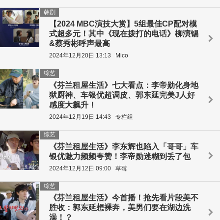
韩剧
【2024 MBC演技大赏】5组最佳CP配对模
式超多元！其中《现在拨打的电话》柳演锡
&蔡秀彬呼声最高
2024年12月20日 13:13
Mico
综艺
《芬兰租屋生活》七大看点：李帝勋化身地
狱厨神、车银优超调皮、郭东延完美J人好
感度大飙升！
2024年12月19日 14:43
专栏组
综艺
《芬兰租屋生活》李东辉也陷入「哥哥」车
银优魅力频频夸赞！李帝勋迷糊到丢了包
2024年12月12日 09:00
草莓
综艺
《芬兰租屋生活》今首播！抢先看片段美不
胜收：郭东延想裸奔，美男们要在湖边洗
澡！？