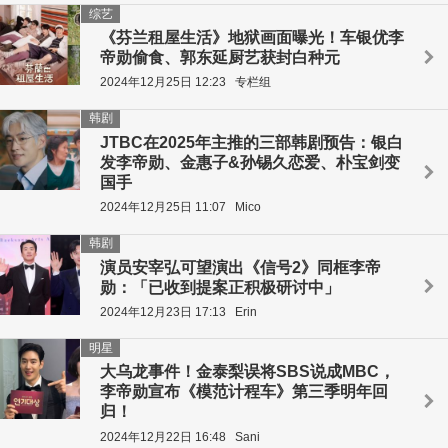
综艺
《芬兰租屋生活》地狱画面曝光！车银优李
帝勋偷食、郭东延厨艺获封白种元
2024年12月25日 12:23
专栏组
韩剧
JTBC在2025年主推的三部韩剧预告：银白
发李帝勋、金惠子&孙锡久恋爱、朴宝剑变
国手
2024年12月25日 11:07
Mico
韩剧
演员安宰弘可望演出《信号2》同框李帝
勋：「已收到提案正积极研讨中」
2024年12月23日 17:13
Erin
明星
大乌龙事件！金泰梨误将SBS说成MBC，
李帝勋宣布《模范计程车》第三季明年回
归！
2024年12月22日 16:48
Sani