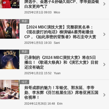
牌选手、金惠子&孙锡久组CP、李帝勋染银
白发更帅气了
2025年2月1日 09:03
Mico
韩剧
【2024 MBC演技大赏】完整获奖名单：
《现在拨打的电话》柳演锡&蔡秀彬最佳
CP，《如此亲密的背叛者》韩石圭夺大赏
2025年1月5日 19:33
Sani
韩剧
已录制的《2024 MBC演技大赏》将在5日
播出！《歌谣大祭典》和《演艺大赏》目前
还没有确定
2025年1月2日 15:52
Yuan
综艺
帅哥成群的魅力！车银优、郭东延、李帝
勋、李东辉《芬兰租屋生活》席卷亚洲五国
收视率！
2024年12月26日 16:48
Erin