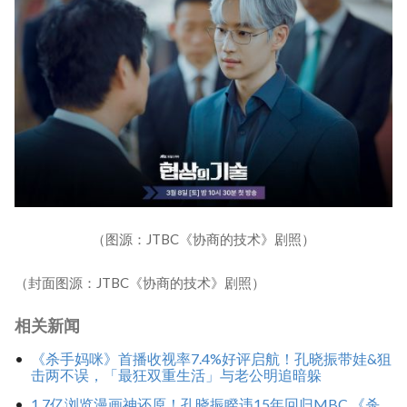
（图源：JTBC《协商的技术》剧照）
（封面图源：JTBC《协商的技术》剧照）
相关新闻
《杀手妈咪》首播收视率7.4%好评启航！孔晓振带娃&狙
击两不误，「最狂双重生活」与老公明追暗躲
1.7亿浏览漫画神还原！孔晓振睽违15年回归MBC 《杀