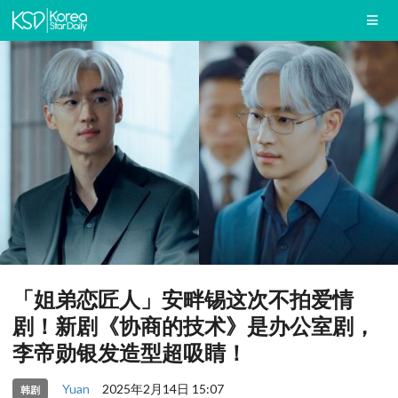
「姐弟恋匠人」安畔锡这次不拍爱情
剧！新剧《协商的技术》是办公室剧，
李帝勋银发造型超吸睛！
Yuan
2025年2月14日 15:07
韩剧