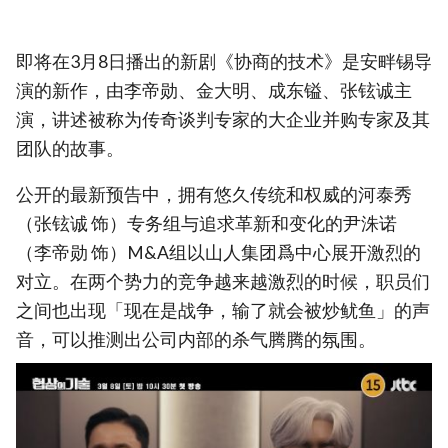
即将在3月8日播出的新剧《协商的技术》是安畔锡导
演的新作，由李帝勋、金大明、成东镒、张铉诚主
演，讲述被称为传奇谈判专家的大企业并购专家及其
团队的故事。
公开的最新预告中，拥有悠久传统和权威的河泰秀
（张铉诚 饰）专务组与追求革新和变化的尹洙诺
（李帝勋 饰）M&A组以山人集团爲中心展开激烈的
对立。在两个势力的竞争越来越激烈的时候，职员们
之间也出现「现在是战争，输了就会被炒鱿鱼」的声
音，可以推测出公司内部的杀气腾腾的氛围。