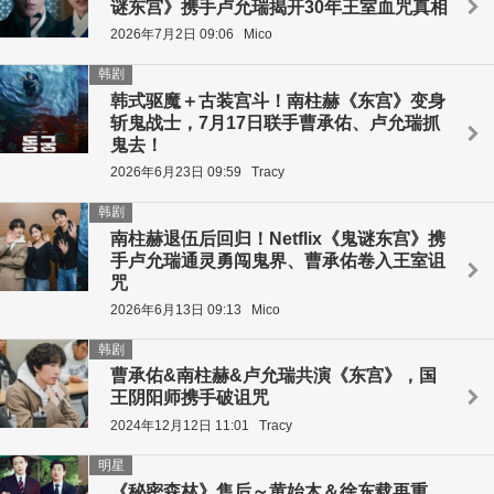
谜东宫》携手卢允瑞揭开30年王室血咒真相
2026年7月2日 09:06
Mico
韩剧
韩式驱魔＋古装宫斗！南柱赫《东宫》变身
斩鬼战士，7月17日联手曹承佑、卢允瑞抓
鬼去！
2026年6月23日 09:59
Tracy
韩剧
南柱赫退伍后回归！Netflix《鬼谜东宫》携
手卢允瑞通灵勇闯鬼界、曹承佑卷入王室诅
咒
2026年6月13日 09:13
Mico
韩剧
曹承佑&南柱赫&卢允瑞共演《东宫》，国
王阴阳师携手破诅咒
2024年12月12日 11:01
Tracy
明星
《秘密森林》售后～黄始木＆徐东载再重