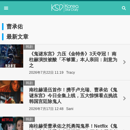
曹承佑
最新文章
韩剧
《鬼谜东宫》力压《金特务》3天夺冠！ 南
柱赫演技被酸「不够重」本人亲回：刻意为
之
2026年7月22日 11:19
Tracy
韩剧
南柱赫退伍首作！携手卢允瑞、曹承佑《鬼
谜东宫》今日全集上线，五大惊悚看点挑战
韩国宫廷除鬼人
2026年7月17日 12:48
Sani
韩剧
南柱赫受曹承佑之托勇闯鬼界！Netflix《鬼