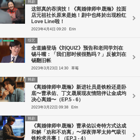
韩剧
这部真的吞演技！《离婚律师申晟瀚》拉面
店元祖社长原来是她！剧中也终於出现粉红
Love Line啦！
2023年4月4日 09:20
Erin
综艺
全道嬿登场《刘QUIZ》预告和老同学刘在
锡斗嘴：「我们那时候很熟吗？」反被刘在
锡翻旧帐
2023年3月23日 14:30
草莓
韩剧
《离婚律师申晟瀚》新进社员是铁粉还是卧
底〜曹承佑、丁文晟展现友情陪伴让金成均
决心离婚〜（EP.5 - 6）
2023年3月22日 09:38
Erin
韩剧
《离婚律师申晟瀚》曹承佑以奇特方式达成
和解「劝和不劝离」〜深夜弹琴太帅气吸引
铁粉求共事！（EP.3 - 4）