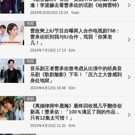
逢！李浚赫去看曹承佑的话剧《哈姆雷特》
2024年10月23日 15:24
Yuan
明星
曹政奭上IU节目自曝两人合作电视剧TMI：
曹承佑听到我与IU合作，骂我「你算老
几！」
2024年7月18日 17:13
Erin
明星
音乐剧王者曹承佑曾考虑从出演中的经典音
乐剧《歌剧魅影》下车！「压力之大曾感到
身处地狱」
2023年4月12日 16:46
Erin
韩剧
《离婚律师申晟瀚》最终回收视几乎翻倍创
新高！曹承佑：「100％满足了我的作品，
只有12集太可惜！」
2023年4月10日 11:31
Erin