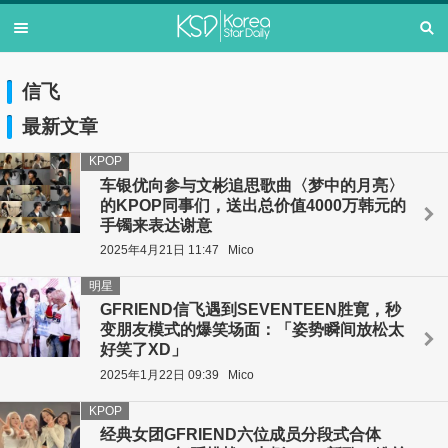
信飞
最新文章
KPOP
车银优向参与文彬追思歌曲〈梦中的月亮〉
的KPOP同事们，送出总价值4000万韩元的
手镯来表达谢意
2025年4月21日 11:47
Mico
明星
GFRIEND信飞遇到SEVENTEEN胜寛，秒
变朋友模式的爆笑场面：「姿势瞬间放松太
好笑了XD」
2025年1月22日 09:39
Mico
KPOP
经典女团GFRIEND六位成员分段式合体