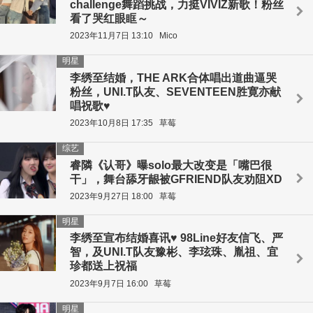
challenge舞蹈挑战，力挺VIVIZ新歌！粉丝
看了哭红眼眶～
2023年11月7日 13:10
Mico
明星
李绣至结婚，THE ARK合体唱出道曲逼哭
粉丝，UNI.T队友、SEVENTEEN胜寛亦献
唱祝歌♥
2023年10月8日 17:35
草莓
综艺
睿隣《认哥》曝solo最大改变是「嘴巴很
干」，舞台舔牙龈被GFRIEND队友劝阻XD
2023年9月27日 18:00
草莓
明星
李绣至宣布结婚喜讯♥ 98Line好友信飞、严
智，及UNI.T队友豫彬、李玹珠、胤祖、宜
珍都送上祝福
2023年9月7日 16:00
草莓
明星