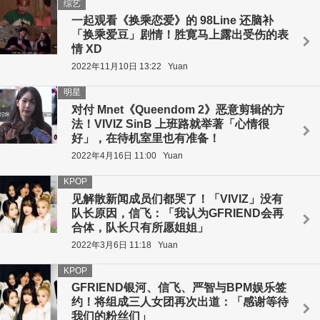
综艺
一起观看《换乘恋爱》的 98Line 还脑补
「换乘爱豆」剧情！胜寛马上露出受伤的表
情 XD
2022年11月10日 13:22
Yuan
明星
对付 Mnet《Queendom 2》恶意剪辑的方
法！VIVIZ SinB 上班路就举著「心情很
好」，在待机室里也有准备！
2022年4月16日 11:00
Yuan
KPOP
见解散新闻成员们都哭了！「VIVIZ」没有
队长原因，信飞：「我认为GFRIEND会再
合体，队长只有所愿姐姐」
2022年3月6日 11:18
Yuan
KPOP
GFRIEND银河、信飞、严智与BPM娱乐签
约！将组成三人女团再次出道：「感谢等待
我们的粉丝们」