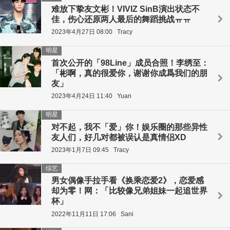
难放下挚友文彬！VIVIZ SinB演出状态不
佳，伤心还原两人最后的舞蹈挑战ㅠㅠ
2023年4月27日 08:00
Tracy
明星
首次公开的「98Line」成员合照！李绣至：
「彬啊，真的很爱你，谢谢你成爲我们的朋
友」
2023年4月24日 11:40
Yuan
明星
对不起，我不「爱」你！娱乐圈的那些异性
友人们，好几对都被误认是真情侣XD
2023年1月7日 09:45
Tracy
综艺
男女偶像手拉手看《换乘恋爱2》，恋爱感
却为零！网：「比较像兄弟姐妹一起追世界
杯」
2022年11月11日 17:06
Sani