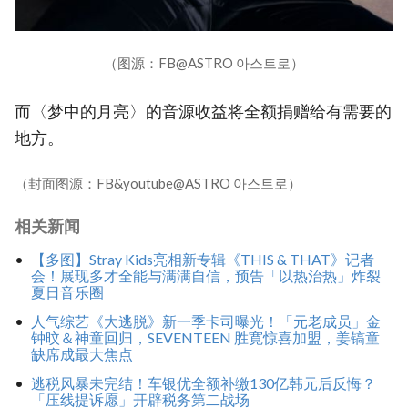
（图源：FB@ASTRO 아스트로）
而〈梦中的月亮〉的音源收益将全额捐赠给有需要的
地方。
（封面图源：FB&youtube@ASTRO 아스트로）
相关新闻
【多图】Stray Kids亮相新专辑《THIS & THAT》记者
会！展现多才全能与满满自信，预告「以热治热」炸裂
夏日音乐圈
人气综艺《大逃脱》新一季卡司曝光！「元老成员」金
钟旼＆神童回归，SEVENTEEN 胜寛惊喜加盟，姜镐童
缺席成最大焦点
逃税风暴未完结！车银优全额补缴130亿韩元后反悔？
「压线提诉愿」开辟税务第二战场