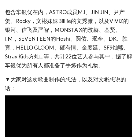
包含车银优在内，ASTRO成员MJ、JIN JIN、尹产
贺、Rocky，文彬妹妹Billlie的文秀雅，以及VIVIZ的
银河、信飞及严智，MONSTA X的玟赫、基贤、
I.M，SEVENTEEN的Hoshi、圆佑、珉奎、DK、胜
寛，HELLO GLOOM、磪有情、金度延、SF9灿熙、
Stray Kids方灿...等，共计22位艺人参与其中，据了解
车银优为所有人都准备了手炼作为礼物。
▼大家对这次歌曲制作的想法，以及对文彬想说的
话：