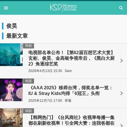
俊昊
最新文章
韩剧
电视部名单公布！【第62届百想艺术大赏】
玄彬、俊昊、金高银争视帝后，《黑白大厨
2》角逐综艺奖
2026年4月13日 15:30
Sani
明星
《AAA 2025》移师台湾，得奖名单一览：
IU & Stray Kids均得「6冠王」头衔
2025年12月7日 17:00
草莓
韩剧
【韩网热门】《台风商社》收视率每播一集
都在刷新收视率！引全网大赞：连我爸都在