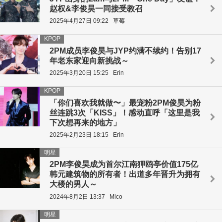
赵权&李俊昊一同接受教召
2025年4月27日 09:22
草莓
KPOP
2PM成员李俊昊与JYP约满不续约！告别17
年老东家迎向新挑战～
2025年3月20日 15:25
Erin
KPOP
「你们喜欢我就做〜」最宠粉2PM俊昊为粉
丝连跳3次「KISS」！感动直呼「这里是我
下次想再来的地方」
2025年2月23日 18:15
Erin
明星
2PM李俊昊成为首尔江南狎鸥亭价值175亿
韩元建筑物的所有者！出道多年晋升为拥有
大楼的男人～
2024年8月2日 13:37
Mico
明星