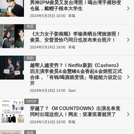
男神2PM俊昊又发台湾照！喝台湾手摇秒变
仓鼠，戴帽子根本大学生
2024年5月25日 10:00
草莓
明星
《大力女子姜南顺》李瑜美晒台湾旅游照！
俊昊、安普贤恰巧同日也发布来台照片！
2024年5月24日 18:00
草莓
韩剧
越帮人越变穷？！Netflix新剧《Cashero》
四主演李俊昊&金慧峻&金香起&金炳哲正式
合体，「有钱/喝酒就变强」等超能力设定公
开
2024年4月18日 14:50
Sani
KPOP
穿越了？《M COUNTDOWN》出演名单竟
同时出现这些人！网友：笑著笑著就哭了
2024年1月14日 19:50
草莓
明星