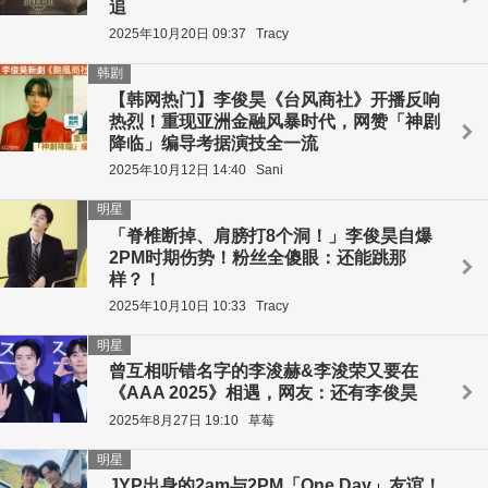
追
2025年10月20日 09:37
Tracy
韩剧
【韩网热门】李俊昊《台风商社》开播反响
热烈！重现亚洲金融风暴时代，网赞「神剧
降临」编导考据演技全一流
2025年10月12日 14:40
Sani
明星
「脊椎断掉、肩膀打8个洞！」李俊昊自爆
2PM时期伤势！粉丝全傻眼：还能跳那
样？！
2025年10月10日 10:33
Tracy
明星
曾互相听错名字的李浚赫&李浚荣又要在
《AAA 2025》相遇，网友：还有李俊昊
2025年8月27日 19:10
草莓
明星
JYP出身的2am与2PM「One Day」友谊！