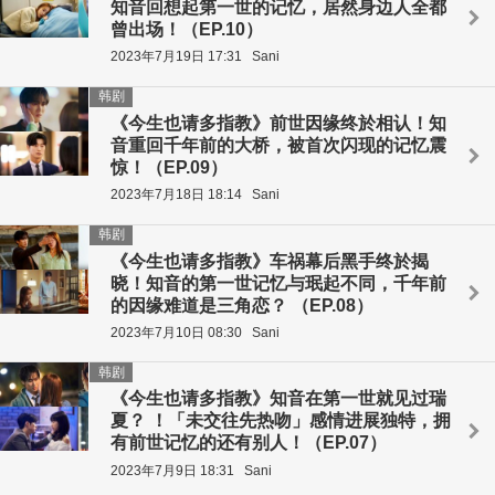
知音回想起第一世的记忆，居然身边人全都
曾出场！（EP.10）
2023年7月19日 17:31
Sani
韩剧
《今生也请多指教》前世因缘终於相认！知
音重回千年前的大桥，被首次闪现的记忆震
惊！（EP.09）
2023年7月18日 18:14
Sani
韩剧
《今生也请多指教》车祸幕后黑手终於揭
晓！知音的第一世记忆与珉起不同，千年前
的因缘难道是三角恋？ （EP.08）
2023年7月10日 08:30
Sani
韩剧
《今生也请多指教》知音在第一世就见过瑞
夏？ ！「未交往先热吻」感情进展独特，拥
有前世记忆的还有别人！（EP.07）
2023年7月9日 18:31
Sani