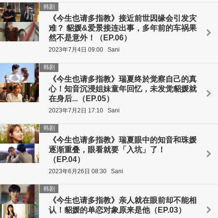
韩剧
《今生也请多指教》接近前世因缘会引发灾
难？ 貂媛&爱景接连出事，多年前的车祸果
然不是意外！（EP.06）
2023年7月4日 09:00
Sani
韩剧
《今生也请多指教》瑞夏终於觉察自己的真
心！知音沉浸姐妹童年回忆，未发觉貂媛就
在身后...（EP.05）
2023年7月2日 17:10
Sani
韩剧
《今生也请多指教》瑞夏眼中的知音和珠媛
逐渐重叠，眼看就要「入坑」了！
（EP.04）
2023年6月26日 08:30
Sani
韩剧
《今生也请多指教》亲人就在眼前却不能相
认！貂媛的单恋对象原来是他（EP.03）