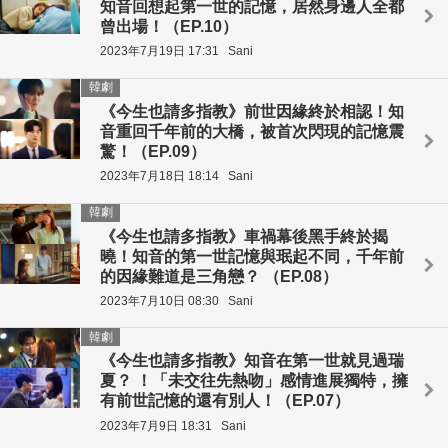
知音回想起第一世的記憶，居然身邊人全都
曾出場！（EP.10）
2023年7月19日 17:31
Sani
韓劇
《今生也請多指教》前世因緣終於相認！知
音重回千年前的大橋，被首次閃現的記憶震
驚！（EP.09）
2023年7月18日 18:14
Sani
韓劇
《今生也請多指教》車禍幕後黑手終於揭
曉！知音的第一世記憶與珉起不同，千年前
的因緣難道是三角戀？ （EP.08）
2023年7月10日 08:30
Sani
韓劇
《今生也請多指教》知音在第一世就見過瑞
夏？ ！「未交往先熱吻」感情進展獨特，擁
有前世記憶的還有別人！（EP.07）
2023年7月9日 18:31
Sani