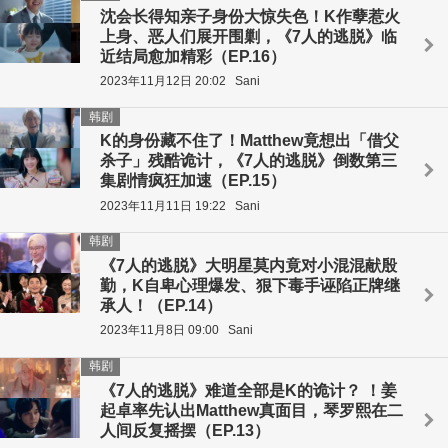
沈会长得知亲子身份大惊失色！K作孽惹火
上身、恶人们展开围剿，《7人的逃脱》临
近结局愈加精彩（EP.16）
2023年11月12日 20:02
Sani
韩剧
K的身份藏不住了！Matthew竟想出「借父
杀子」残酷诡计，《7人的逃脱》倒数第三
集剧情疯狂加速（EP.15）
2023年11月11日 19:22
Sani
韩剧
《7人的逃脱》大明星莫内竟对小混混献殷
勤，K自卑心理爆发、狠下毒手诬陷正牌继
承人！（EP.14）
2023年11月8日 09:00
Sani
韩剧
《7人的逃脱》难道全部是K的诡计？ ！姜
起卓率先认出Matthew真面目，琴罗熙在二
人间反复摇摆（EP.13）