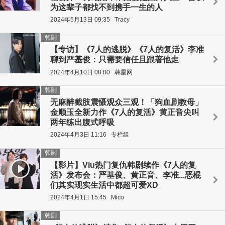
为这辈子都找不到携手一生的人
2024年5月13日 09:35
Tracy
韩剧
【专访】《7人的逃脱》《7人的复活》李准
聊到严基俊：只需要信任且跟著他走
2024年4月10日 08:00
韩星网
韩剧
无麻醉截肢震慑观众三观！「狗血剧教母」
金顺玉全新力作《7人的复活》黄正音尖叫
两年练出腹式呼吸
2024年4月3日 11:16
专栏组
韩剧
【影片】Viu热门复仇韩剧续作《7人的复
活》发布会：严基俊、黄正音、李准...恶棍
们其实现实生活中都超可爱XD
2024年4月1日 15:45
Mico
韩剧