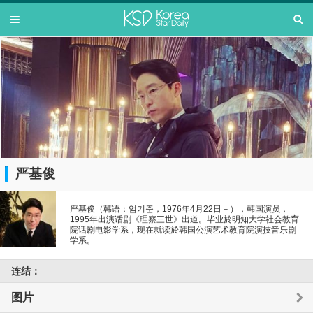
严基俊
严基俊（韩语：엄기준，1976年4月22日－），韩国演员，
1995年出演话剧《理察三世》出道。毕业於明知大学社会教育
院话剧电影学系，现在就读於韩国公演艺术教育院演技音乐剧
学系。
连结：
图片