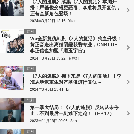
《7人的逃脱》续集《7人的复活》本周开
播！严基俊变得更恶毒、李准将展开复仇，
还有全新角色登场！
2024年3月29日 13:15
Yuan
韩剧
Viu全新复仇韩剧《7人的复活》狗血升级！
黄正音走出离婚阴霾获赞专业，CNBLUE
李正信也加盟「顺玉宇宙」
2024年3月28日 15:22
专栏组
韩剧
《7人的逃脱》接下来是《7人的复活》！李
准从地狱重生对严基俊进行复仇～
2024年3月5日 15:41
Erin
韩剧
第一季大结局！《7人的逃脱》反转从未停
止，不到最后一刻难下定论！（EP.17）
2023年11月18日 20:05
Sani
韩剧