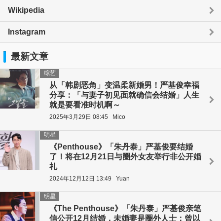
Wikipedia
Instagram
最新文章
综艺
从「韩剧恶角」变温柔新婚男！严基俊幸福
分享：「与妻子初见面就确信会结婚」人生
就是要看准时机啊～
2025年3月29日 08:45
Mico
明星
《Penthouse》「朱丹泰」严基俊要结婚
了！将在12月21日与圈外女友举行非公开婚
礼
2024年12月12日 13:49
Yuan
明星
《The Penthouse》「朱丹泰」严基俊亲笔
信公开12月结婚，未婚妻是圈外人士：曾以