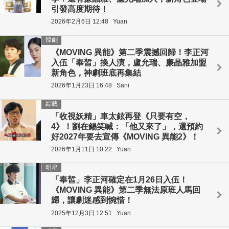
引發高度期待！
2026年2月6日 12:48
Yuan
韓劇
《MOVING 異能》第二季震撼回歸！李正河
入伍「奉皙」換人演，盧允瑞、廉晶雅加盟
新角色，神劇班底再集結
2026年1月23日 16:48
Sani
綜藝
「收視妖精」車太鉉再登《只要有空，
4》！劉在錫笑喊：「他又來了」，還預約
好2027年要去宣傳《MOVING 異能2》！
2026年1月11日 10:22
Yuan
明星
「奉皙」李正河確定在1月26日入伍！
《MOVING 異能》第二季無法原班人馬回
歸，讓劇迷感到惋惜！
2025年12月3日 12:51
Yuan