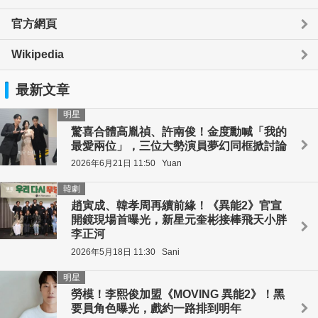
官方網頁
Wikipedia
最新文章
明星
驚喜合體高胤禎、許南俊！金度勳喊「我的
最愛兩位」，三位大勢演員夢幻同框掀討論
2026年6月21日 11:50
Yuan
韓劇
趙寅成、韓孝周再續前緣！《異能2》官宣
開鏡現場首曝光，新星元奎彬接棒飛天小胖
李正河
2026年5月18日 11:30
Sani
明星
勞模！李熙俊加盟《MOVING 異能2》！黑
要員角色曝光，戲約一路排到明年