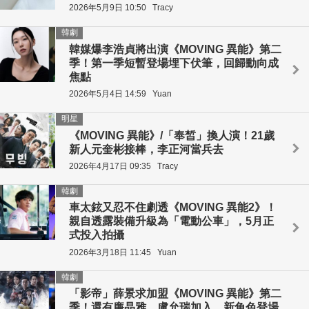
2026年5月9日 10:50
Tracy
韓劇
韓媒爆李浩貞將出演《MOVING 異能》第二
季！第一季短暫登場埋下伏筆，回歸動向成
焦點
2026年5月4日 14:59
Yuan
明星
《MOVING 異能》/「奉皙」換人演！21歲
新人元奎彬接棒，李正河當兵去
2026年4月17日 09:35
Tracy
韓劇
車太鉉又忍不住劇透《MOVING 異能2》！
親自透露裝備升級為「電動公車」，5月正
式投入拍攝
2026年3月18日 11:45
Yuan
韓劇
「影帝」薛景求加盟《MOVING 異能》第二
季！還有廉晶雅、盧允瑞加入，新角色登場