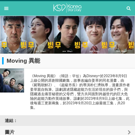
Moving 異能
《Moving 異能》（韓語：무빙）為Disney+於2023年8月9日
上線公開的原創韓國劇集，故事改編自姜草的同名漫畫，由
《屍戰朝鮮2》、《超級市長》的導演朴仁濟執導，漫畫原作者
姜草親自執筆。該劇講述隱藏超能力生活於現在的孩子們，與
隱藏過去痛苦秘密的父母們，雙方共同面對跨越世代的巨大危
險的超能力動作英雄故事。該劇於2023年8月9日上線七集，此
後每週三更新兩集，於2023年9月20日上線最後三集，共20
集。
連結：
圖片