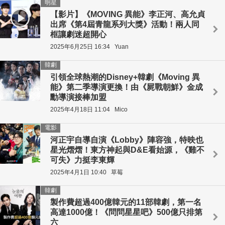
明星
【影片】《MOVING 異能》李正河、高允貞
出席《第4屆青龍系列大獎》活動！兩人同
框讓劇迷超開心
2025年6月25日 16:34
Yuan
韓劇
引領全球熱潮的Disney+韓劇《Moving 異
能》第二季導演更換！由《屍戰朝鮮》金成
勳導演接棒加盟
2025年4月18日 11:04
Mico
電影
河正宇自導自演《Lobby》陣容強，特映也
星光熠熠！東方神起與D&E看始源，《雞不
可失》力挺李東輝
2025年4月1日 10:40
草莓
韓劇
製作費超過400億韓元的11部韓劇，第一名
高達1000億！《問問星星吧》500億只排第
六